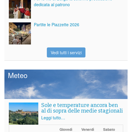
dedicata al patrono
Partite le Piazzette 2026
Vedi tutti i servizi
Meteo
Sole e temperature ancora ben
al di sopra delle medie stagionali
Leggi tutto…
Giovedì
Venerdì
Sabato