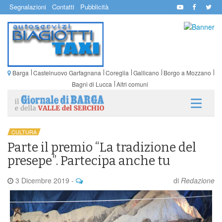
Segnalazioni
Contatti
Pubblicità
Barga
Castelnuovo Garfagnana
Coreglia
Gallicano
Borgo a Mozzano
Bagni di Lucca
Altri comuni
CULTURA
Parte il premio “La tradizione del
presepe”. Partecipa anche tu
3 Dicembre 2019
-
di
Redazione