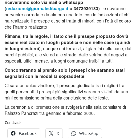
riceveranno solo via mail o whatsapp
(
redazione@giornaledibarga.it
o 3473939133)
e dovranno
pervenire corredate da almeno una foto, con le indicazioni di chi
ha realizzato il presepe e, se si tratta di minori, con l’età di coloro
che l’hanno realizzato
Rimane, tra le regole, il fatto che il presepe proposto dovrà
essere realizzato in luoghi pubblici e non nelle case (quindi
in luoghi esterni)
; dunque dai terrazzi, ai giardini delle case, dai
parchi pubblici, alle vie ed alle strade; dalle vetrine dei negozi a
ospedali, uffici, mense, a luoghi comunque fruibili a tutti.
Concorreranno al premio solo i presepi che saranno stati
segnalati con le modalità sopraddette.
Ci sarà un unico vincitore, il presepe giudicato tra i migliori tra
quelli pervenuti. I presepi più significativi saranno visitati da una
mini commissione prima della conclusione delle feste.
La cerimonia di premiazione si svolgerà nella sala consiliare di
Palazzo Pancrazi tra gennaio e febbraio 2020.
Condividi:
Facebook
X
WhatsApp