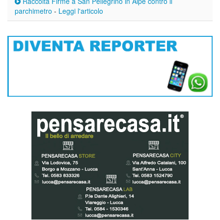
Raccolta Firme a San Pellegrino in Alpe contro il
parchimetro
-
Leggi l'articolo