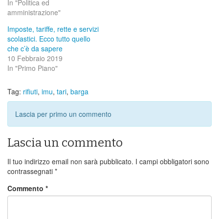
In "Politica ed
amministrazione"
Imposte, tariffe, rette e servizi
scolastici. Ecco tutto quello
che c’è da sapere
10 Febbraio 2019
In "Primo Piano"
Tag:
rifiuti
,
imu
,
tari
,
barga
Lascia per primo un commento
Lascia un commento
Il tuo indirizzo email non sarà pubblicato.
I campi obbligatori sono
contrassegnati
*
Commento
*