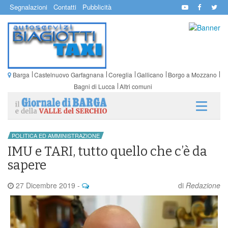
Segnalazioni
Contatti
Pubblicità
Barga
Castelnuovo Garfagnana
Coreglia
Gallicano
Borgo a Mozzano
Bagni di Lucca
Altri comuni
POLITICA ED AMMINISTRAZIONE
IMU e TARI, tutto quello che c’è da
sapere
27 Dicembre 2019
-
di
Redazione