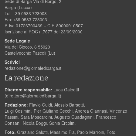
Sede di Barga Via di Borgo, 2
Barga (Lucca)
Tel. +39 0583 723003
Fax +39 0583 723003
P. iva 01726700469 – C.F. 80000910507
Iscrizione al ROC n.7677 del 23/09/2000
Sede Legale
Via del Ciocco, 6 55020
Castelvecchio Pascoli (Lu)
Scrivici
redazione@giornaledibarga.it
La redazione
Direttore responsabile:
Luca Galeotti
(
direttore@giornaledibarga.it
)
Redazione:
Flavio Guidi, Alessio Barsotti,
Luigi Cosimini, Pier Giuliano Cecchi, Andrea Giannasi, Vincenzo
Passini, Sara Moscardini, Augusto Guadagnini, Francesco
Consani, Nicola Boggi, Sonia Ercolini.
Foto:
Graziano Salotti, Massimo Pia, Paolo Marroni, Foto