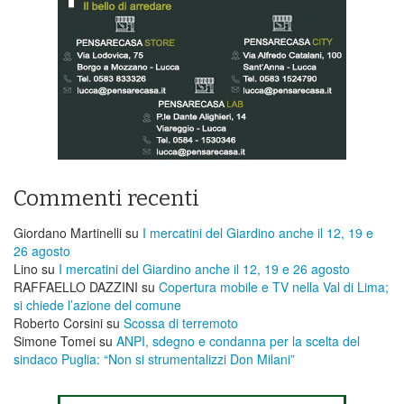
Commenti recenti
Giordano Martinelli
su
I mercatini del Giardino anche il 12, 19 e
26 agosto
Lino
su
I mercatini del Giardino anche il 12, 19 e 26 agosto
RAFFAELLO DAZZINI
su
​Copertura mobile e TV nella Val di Lima;
si chiede l’azione del comune
Roberto Corsini
su
Scossa di terremoto
Simone Tomei
su
ANPI, sdegno e condanna per la scelta del
sindaco Puglia: “Non si strumentalizzi Don Milani”