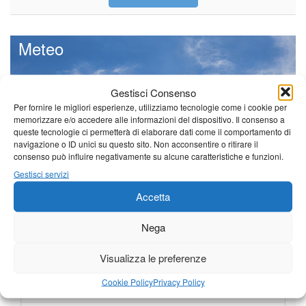
Meteo
Gestisci Consenso
Per fornire le migliori esperienze, utilizziamo tecnologie come i cookie per
Il tempo di questo fine
memorizzare e/o accedere alle informazioni del dispositivo. Il consenso a
settimana. temperature ancora
queste tecnologie ci permetterà di elaborare dati come il comportamento di
ben al di sopra dei valori
navigazione o ID unici su questo sito. Non acconsentire o ritirare il
stagionali
consenso può influire negativamente su alcune caratteristiche e funzioni.
Leggi tutto…
Gestisci servizi
Accetta
Sabato
Domenica
Lunedì
Borgo a Mozzano
Nega
23°C
|
36°C
22°C
|
36°C
21°C
|
37°C
Visualizza le preferenze
Barga
Cookie Policy
Privacy Policy
23°C
|
33°C
22°C
|
33°C
21°C
|
34°C