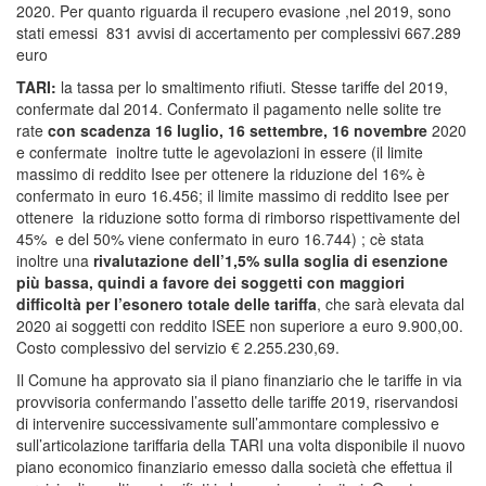
2020. Per quanto riguarda il recupero evasione ,nel 2019, sono
stati emessi 831 avvisi di accertamento per complessivi ‪667.289
euro
TARI:
la tassa per lo smaltimento rifiuti. Stesse tariffe del 2019,
confermate dal 2014. Confermato il pagamento nelle solite tre
rate
con scadenza 16 luglio, 16 settembre, 16 novembre
2020
e confermate inoltre tutte le agevolazioni in essere (il limite
massimo di reddito Isee per ottenere la riduzione del 16% è
confermato in euro 16.456; il limite massimo di reddito Isee per
ottenere la riduzione sotto forma di rimborso rispettivamente del
45% e del 50% viene confermato in euro 16.744) ; cè stata
inoltre una
rivalutazione dell’1,5% sulla soglia di esenzione
più bassa, quindi a favore dei soggetti con maggiori
difficoltà per l’esonero totale delle tariffa
, che sarà elevata dal
2020 ai soggetti con reddito ISEE non superiore a euro 9.900,00.
Costo complessivo del servizio € 2.255.230,69.
Il Comune ha approvato sia il piano finanziario che le tariffe in via
provvisoria confermando l’assetto delle tariffe 2019, riservandosi
di intervenire successivamente sull’ammontare complessivo e
sull’articolazione tariffaria della TARI una volta disponibile il nuovo
piano economico finanziario emesso dalla società che effettua il