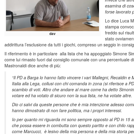
esamina di cos
forse lavorato p
Lo dice Luca M
stampa convocat
freddo sul risul
dav
stato ovviamen
addirittura l’esclusione da tutti i giochi, compreso un seggio in consi
Il riferimento è in particolare alla lista che ha appoggiato Simone Si
come lui rimasto fuori dal consiglio comunale con una percentuale di 
Mastronaldi dice anche di più:
“Il PD a Barga lo hanno fatto vincere i vari Mallegni, Recaldin e
Italia alla Lega, collusi con chi comanda in zona (si riferisce a 
scambio di voti. Altro che andare al mare come ha detto Simonini
votare ed ha votato di sicuro non la sua lista, ne ha votate altre.
Dio ci salvi da queste persone che è mia intenzione adesso com
hanno dimostrato di non fare politica, ma i propri interessi.
Io per quanto mi riguarda mi sono sempre opposto al PD in 15 anni 
che possa essere in combutta con questo partito e con chilo rapp
come Marcucci, è lesivo della mia persona e della mia storia pe