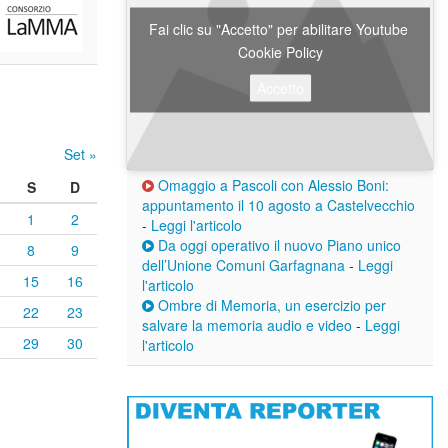
Fai clic su "Accetto" per abilitare Youtube
Cookie Policy
Accetto
Set »
Omaggio a Pascoli con Alessio Boni:
S
D
appuntamento il 10 agosto a Castelvecchio
1
2
-
Leggi l'articolo
Da oggi operativo il nuovo Piano unico
8
9
dell’Unione Comuni Garfagnana
-
Leggi
15
16
l'articolo
Ombre di Memoria, un esercizio per
22
23
salvare la memoria audio e video
-
Leggi
29
30
l'articolo