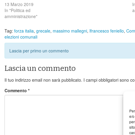
13 Marzo 2019
I
In "Politica ed
a
amministrazione"
Tag:
forza italia
,
grecale
,
massimo mallegni
,
lfrancesco feniello
,
Com
elezioni comunali
Lascia per primo un commento
Lascia un commento
Il tuo indirizzo email non sarà pubblicato.
I campi obbligatori sono c
Commento
*
Per
e/o
per
sit
car