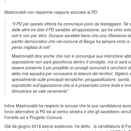
Mastronaldi non risparmia neppure stoccate al PD:
“Il PD per questa vittoria ha comunque poco da festeggiare. Se 
dalle altre tre liste il PD sarebbe all’opposizione; qui ha vinto s
voti e non per altro. Dunque sarebbe bene che una riflessione del
partito democratico che nel comune di Barga ha sempre vinto a
perso migliaia di voti”.
Mastronaldi dice anche che non è comunque sua intenzione abb
opposizione non sarà giocoforza dentro il consiglio, ma lo sarà 
essere presente il più possibile ai consigli comunali e cercherò 
della mia squadra per conoscere le istanze dei territori. Vigilerò
specialmente sulle principali tematiche: pirogassificatore, sanità, 
soprattutto sull’opposizione che si è presentata come linda e i
dimostrare se vale veramente”
Infine Mastronaldi ha respinto le accuse che la sua candidatura avreb
forze alternative al PD ed al centro sinistra e che gli sarebbero venute
Feniello ed a Progetto Comune
Già da giugno 2018 aveva sostenuto, ha detto, la candidatura di Fe