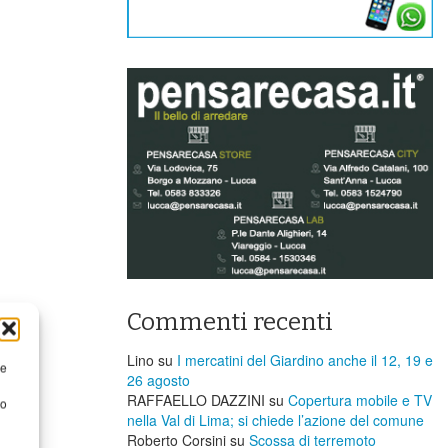
Commenti recenti
Lino
su
I mercatini del Giardino anche il 12, 19 e
re
26 agosto
RAFFAELLO DAZZINI
su
​Copertura mobile e TV
to
nella Val di Lima; si chiede l’azione del comune
Roberto Corsini
su
Scossa di terremoto