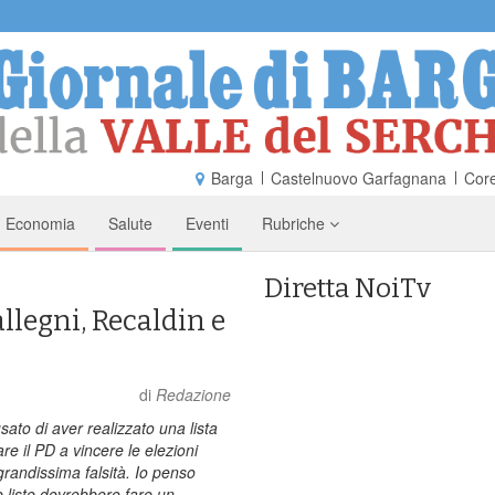
Barga
Castelnuovo Garfagnana
Core
Economia
Salute
Eventi
Rubriche
Diretta NoiTv
llegni, Recaldin e
di
Redazione
ato di aver realizzato una lista
are il PD a vincere le elezioni
randissima falsità. Io penso
e liste dovrebbero fare un