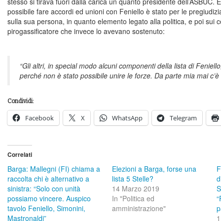
stesso si tirava fuori dalla carica un quanto presidente dell’ASBUC. 
possibile fare accordi ed unioni con Feniello è stato per le pregiudiz
sulla sua persona, in quanto elemento legato alla politica, e poi sui
pirogassificatore che invece lo avevano sostenuto:
“Gli altri, in special modo alcuni componenti della lista di Fenie
perché non è stato possibile unire le forze. Da parte mia mai c’è 
Condividi:
Facebook
X
WhatsApp
Telegram
Correlati
Barga: Mallegni (FI) chiama a
Elezioni a Barga, forse una
F
raccolta chi è alternativo a
lista 5 Stelle?
d
sinistra: “Solo con unità
14 Marzo 2019
S
possiamo vincere. Auspico
In "Politica ed
“
tavolo Feniello, Simonini,
amministrazione"
p
Mastronaldi”
1