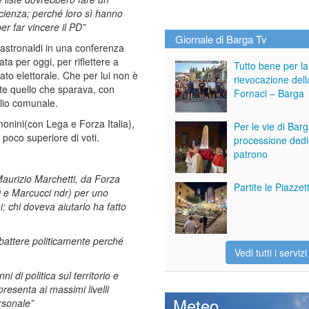
cienza; perché loro sì hanno
er far vincere il PD”
Giornale di Barga Tv
astronaldi in una conferenza
a per oggi, per riflettere a
Tutto bene per la
tato elettorale. Che per lui non è
rievocazione dell
te quello che sparava, con
Fornaci – Barga
glio comunale.
monini(con Lega e Forza Italia),
Per le vie di Bar
poco superiore di voti.
processione dedi
patrono
 Maurizio Marchetti, da Forza
Partite le Piazze
PD e Marcucci ndr) per uno
: chi doveva aiutarlo ha fatto
battere politicamente perché
Vedi tutti i servizi
di politica sul territorio e
resenta ai massimi livelli
Meteo
rsonale”