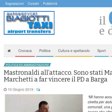
Segnalazioni
Contatti
Pubblicità
Cronaca
Politica
Cultura e spettacolo
Sport
POLITICA ED AMMINISTRAZIONE
Mastronaldi all’attacco. Sono stati Ma
Marchetti a far vincere il PD a Barga
10 Giugno 2019
-
“Mi hanno accus
civetta per aiut
comunali, una g
invece che altr