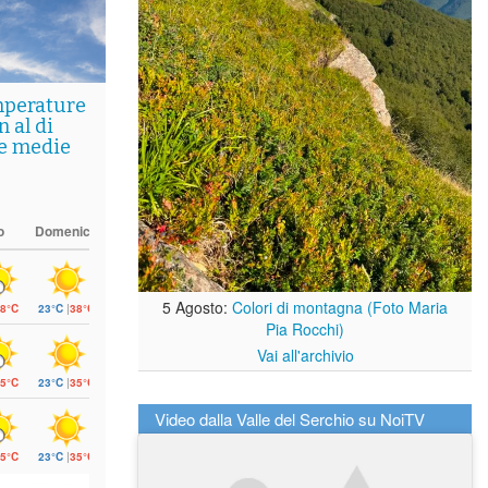
mperature
 al di
le medie
o
Domenica
5 Agosto:
Colori di montagna (Foto Maria
8°C
23°C
|
38°C
Pia Rocchi)
Vai all'archivio
5°C
23°C
|
35°C
Video dalla Valle del Serchio su NoiTV
5°C
23°C
|
35°C