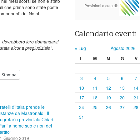
E nei mesi scorsi se non è stato
Previsioni a cura di:
iali che prima sono state poste
 componenti del No al
Calendario eventi
llo, dovrebbero loro domandarsi
stata alcuna pregiudiziale”.
« Lug
Agosto 2026
L
M
M
G
V
Stampa
3
4
5
6
7
10
11
12
13
14
17
18
19
20
21
ratelli d’Italia prende le
24
25
26
27
28
istanze da Mastronaldi. Il
31
egretario provinciale Chiari:
Parli a nome suo e non del
artito”
1 Giugno 2019