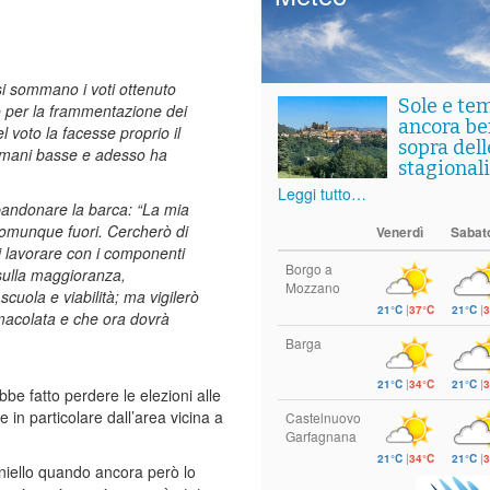
si sommano i voti ottenuto
Sole e te
olo per la frammentazione dei
ancora ben
 voto la facesse proprio il
sopra del
 mani basse e adesso ha
stagionali
Leggi tutto…
andonare la barca: “La mia
comunque fuori. Cercherò di
Venerdì
Sabat
di lavorare con i componenti
Borgo a
 sulla maggioranza,
Mozzano
scuola e viabilità; ma vigilerò
21°C
|
37°C
21°C
|
3
mmacolata e che ora dovrà
Barga
21°C
|
34°C
21°C
|
3
be fatto perdere le elezioni alle
 in particolare dall’area vicina a
Castelnuovo
Garfagnana
21°C
|
34°C
21°C
|
3
niello quando ancora però lo