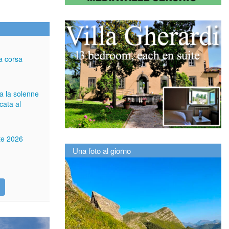
a corsa
ga la solenne
cata al
tte 2026
Una foto al giorno