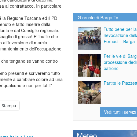
 al contrattacco. In particolare
Giornale di Barga Tv
ché la Regione Toscana ed il PD
enuto e fatto inserire dalla
Tutto bene per la
unta e dal Consiglio regionale.
rievocazione dell
baglia di grosso! E’ inutile che
Fornaci – Barga
o all’inversione di marcia.
 il mantenimento dell’occupazione
Per le vie di Bar
ti che tengano se vanno contro
processione dedi
patrono
remo presenti e scriveremo tutto
almente a cambiare colore ad una
Partite le Piazze
r qualcuno e non per tutti.”
Stampa
Vedi tutti i servizi
Meteo
orza Italia e Lega