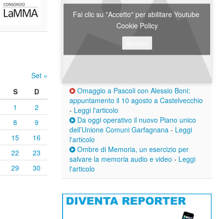
Fai clic su "Accetto" per abilitare Youtube
Cookie Policy
Accetto
Set »
Omaggio a Pascoli con Alessio Boni:
S
D
appuntamento il 10 agosto a Castelvecchio
1
2
-
Leggi l'articolo
Da oggi operativo il nuovo Piano unico
8
9
dell’Unione Comuni Garfagnana
-
Leggi
15
16
l'articolo
Ombre di Memoria, un esercizio per
22
23
salvare la memoria audio e video
-
Leggi
29
30
l'articolo