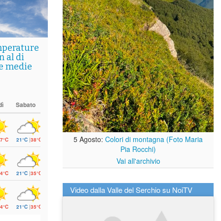
mperature
 al di
le medie
dì
Sabato
5 Agosto:
Colori di montagna (Foto Maria
7°C
21°C
|
38°C
Pia Rocchi)
Vai all'archivio
4°C
21°C
|
35°C
Video dalla Valle del Serchio su NoiTV
4°C
21°C
|
35°C