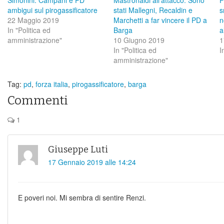
ambigui sul pirogassificatore
stati Mallegni, Recaldin e
s
22 Maggio 2019
Marchetti a far vincere il PD a
n
In "Politica ed
Barga
a
amministrazione"
10 Giugno 2019
1
In "Politica ed
I
amministrazione"
Tag:
pd
,
forza italia
,
pirogassificatore
,
barga
Commenti
1
Giuseppe Luti
17 Gennaio 2019 alle 14:24
E poveri noi. Mi sembra di sentire Renzi.