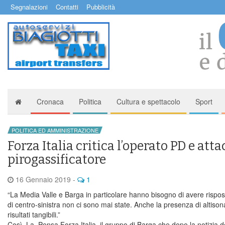
Segnalazioni
Contatti
Pubblicità
Cronaca
Politica
Cultura e spettacolo
Sport
POLITICA ED AMMINISTRAZIONE
Forza Italia critica l’operato PD e atta
pirogassificatore
16 Gennaio 2019
-
1
“La Media Valle e Barga in particolare hanno bisogno di avere rispos
di centro-sinistra non ci sono mai state. Anche la presenza di altiso
risultati tangibili.”
Così. La. Pensa Forza Italia, il gruppo di Barga che dopo la notizia d