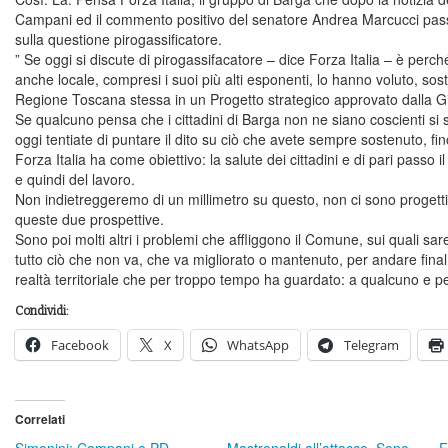
Campani ed il commento positivo del senatore Andrea Marcucci passa
sulla questione pirogassificatore.
” Se oggi si discute di pirogassifacatore – dice Forza Italia – è per
anche locale, compresi i suoi più alti esponenti, lo hanno voluto, sost
Regione Toscana stessa in un Progetto strategico approvato dalla Gi
Se qualcuno pensa che i cittadini di Barga non ne siano coscienti si s
oggi tentiate di puntare il dito su ciò che avete sempre sostenuto, fin
Forza Italia ha come obiettivo: la salute dei cittadini e di pari passo
e quindi del lavoro.
Non indietreggeremo di un millimetro su questo, non ci sono proget
queste due prospettive.
Sono poi molti altri i problemi che affliggono il Comune, sui quali sa
tutto ciò che non va, che va migliorato o mantenuto, per andare fin
realtà territoriale che per troppo tempo ha guardato: a qualcuno e pe
Condividi:
Facebook
X
WhatsApp
Telegram
Correlati
Simonini: Campani e PD
Mastronaldi all’attacco. Sono
F