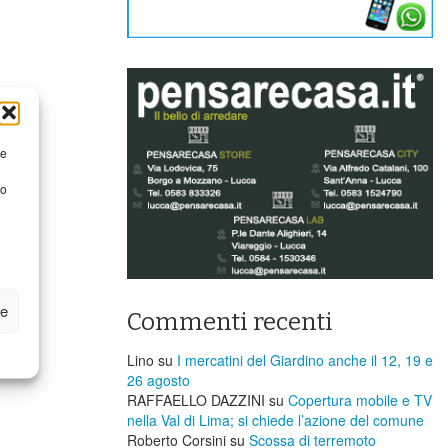
re
to
ze
Commenti recenti
Lino
su
I mercatini del Giardino anche il 12, 19 e
26 agosto
RAFFAELLO DAZZINI
su
​Copertura mobile e TV
nella Val di Lima; si chiede l’azione del comune
Roberto Corsini
su
Scossa di terremoto