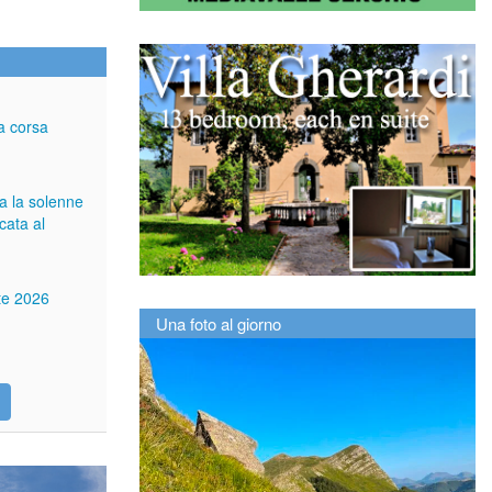
a corsa
ga la solenne
cata al
tte 2026
Una foto al giorno