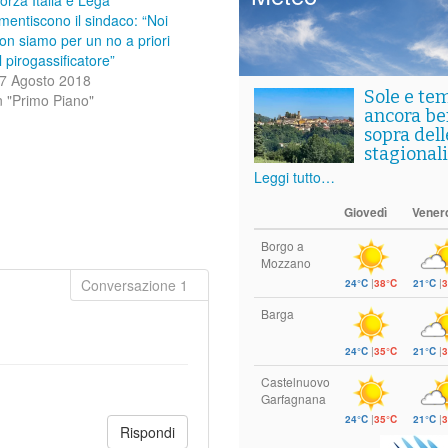
mentiscono il sindaco: “Noi
on siamo per un no a priori
l pirogassificatore”
7 Agosto 2018
Sole e te
n "Primo Piano"
ancora ben
sopra del
stagionali
Leggi tutto…
Giovedì
Vener
Borgo a
Mozzano
24°C
|
38°C
21°C
|
3
Barga
24°C
|
35°C
21°C
|
3
Castelnuovo
Garfagnana
24°C
|
35°C
21°C
|
3
Rispondi