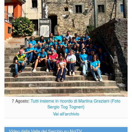
7 Agosto:
Tutti insieme in ricordo di Martina Graziani (Foto
Sergio Tog Togneri)
Vai all'archivio
Video dalla Valle del Serchio su NoiTV