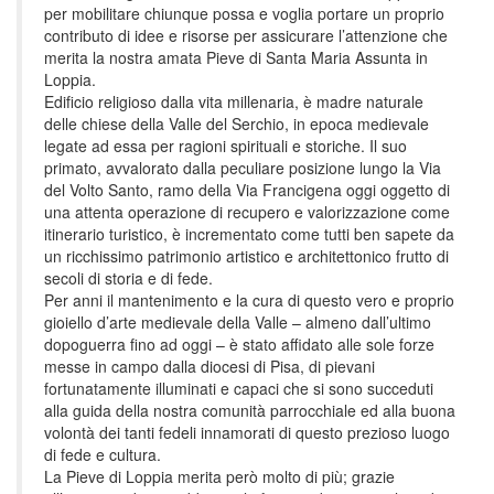
per mobilitare chiunque possa e voglia portare un proprio
contributo di idee e risorse per assicurare l’attenzione che
merita la nostra amata Pieve di Santa Maria Assunta in
Loppia.
Edificio religioso dalla vita millenaria, è madre naturale
delle chiese della Valle del Serchio, in epoca medievale
legate ad essa per ragioni spirituali e storiche. Il suo
primato, avvalorato dalla peculiare posizione lungo la Via
del Volto Santo, ramo della Via Francigena oggi oggetto di
una attenta operazione di recupero e valorizzazione come
itinerario turistico, è incrementato come tutti ben sapete da
un ricchissimo patrimonio artistico e architettonico frutto di
secoli di storia e di fede.
Per anni il mantenimento e la cura di questo vero e proprio
gioiello d’arte medievale della Valle – almeno dall’ultimo
dopoguerra fino ad oggi – è stato affidato alle sole forze
messe in campo dalla diocesi di Pisa, di pievani
fortunatamente illuminati e capaci che si sono succeduti
alla guida della nostra comunità parrocchiale ed alla buona
volontà dei tanti fedeli innamorati di questo prezioso luogo
di fede e cultura.
La Pieve di Loppia merita però molto di più; grazie