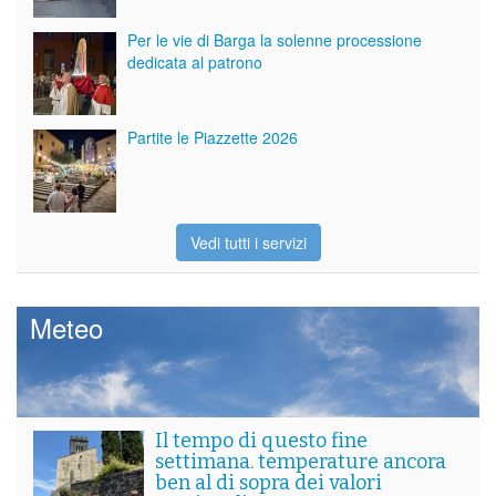
Per le vie di Barga la solenne processione
dedicata al patrono
Partite le Piazzette 2026
Vedi tutti i servizi
Meteo
Il tempo di questo fine
settimana. temperature ancora
ben al di sopra dei valori