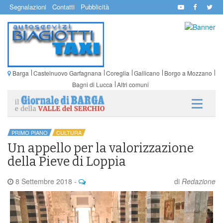
Segnalazioni
Contatti
Pubblicità
Barga
Castelnuovo Garfagnana
Coreglia
Gallicano
Borgo a Mozzano
Bagni di Lucca
Altri comuni
PRIMO PIANO
CULTURA
Un appello per la valorizzazione
della Pieve di Loppia
8 Settembre 2018
-
di
Redazione