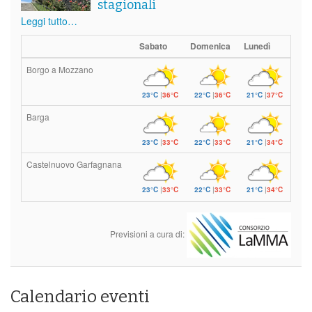
stagionali
Leggi tutto…
Sabato
Domenica
Lunedì
Borgo a Mozzano
23°C
|
36°C
22°C
|
36°C
21°C
|
37°C
Barga
23°C
|
33°C
22°C
|
33°C
21°C
|
34°C
Castelnuovo Garfagnana
23°C
|
33°C
22°C
|
33°C
21°C
|
34°C
Previsioni a cura di:
Calendario eventi