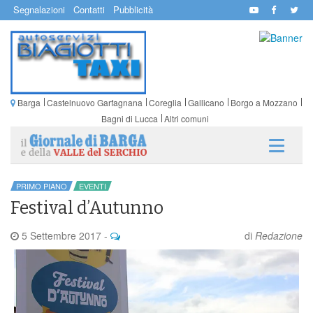
Segnalazioni
Contatti
Pubblicità
Barga
Castelnuovo Garfagnana
Coreglia
Gallicano
Borgo a Mozzano
Bagni di Lucca
Altri comuni
PRIMO PIANO
EVENTI
Festival d’Autunno
5 Settembre 2017
-
di
Redazione