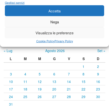
24°C
|
34°C
22°C
|
35°C
22°C
|
34°C
Gestisci servizi
Accetta
Previsioni a cura di:
Nega
Visualizza le preferenze
Calendario eventi
Cookie Policy
Privacy Policy
« Lug
Agosto 2026
Set »
L
M
M
G
V
S
D
1
2
3
4
5
6
7
8
9
10
11
12
13
14
15
16
17
18
19
20
21
22
23
24
25
26
27
28
29
30
31