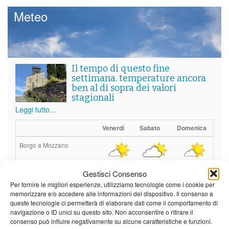
Meteo
Il tempo di questo fine
settimana. temperature ancora
ben al di sopra dei valori
stagionali
Leggi tutto…
Venerdì
Sabato
Domenica
Borgo a Mozzano
24°C
|
37°C
21°C
|
36°C
22°C
|
36°C
Gestisci Consenso
Barga
Per fornire le migliori esperienze, utilizziamo tecnologie come i cookie per
memorizzare e/o accedere alle informazioni del dispositivo. Il consenso a
24°C
|
34°C
21°C
|
34°C
22°C
|
34°C
queste tecnologie ci permetterà di elaborare dati come il comportamento di
navigazione o ID unici su questo sito. Non acconsentire o ritirare il
Castelnuovo Garfagnana
consenso può influire negativamente su alcune caratteristiche e funzioni.