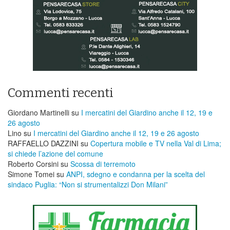
Commenti recenti
Giordano Martinelli
su
I mercatini del Giardino anche il 12, 19 e
26 agosto
Lino
su
I mercatini del Giardino anche il 12, 19 e 26 agosto
RAFFAELLO DAZZINI
su
​Copertura mobile e TV nella Val di Lima;
si chiede l’azione del comune
Roberto Corsini
su
Scossa di terremoto
Simone Tomei
su
ANPI, sdegno e condanna per la scelta del
sindaco Puglia: “Non si strumentalizzi Don Milani”