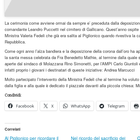
La cerimonia come avviene ormai da sempre e’ preceduta dalla deposizione
comandante Leandro Puccetti nel cimitero di Gallicano.
Quest’anno ospite 
Ministra Valeria Fedeli che già era salita al Piglionico quando rivestiva la 
Repubblica.
Come ogni anno l’alza bandiera e la deposizione della corona dall’oro ha ape
la santa messa celebrata da Fra Benedetto Mathie, al termine dalla quale son
aperte dal sindaco di Molazzana Rino Simonetti, per l’AMPI Carlo Giuntol
infatti proprio i giovani i destinatari di queste iniziative: Andrea Marcucci
Molto partecipato l’intervento della Ministra Fedeli che al termine ha voluto
dalla figlia e alla quale è dedicato il piazzale davanti alla piccola chiesa: M
Condividi:
Facebook
X
WhatsApp
Telegram
Correlati
Al Piglionico per ricordare il
Nel ricordo del sacrificio dei
C