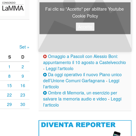
Fai clic su "Accetto" per abilitare Youtube
Cookie Policy
Accetto
Set »
Omaggio a Pascoli con Alessio Boni:
S
D
appuntamento il 10 agosto a Castelvecchio
1
2
-
Leggi l'articolo
Da oggi operativo il nuovo Piano unico
8
9
dell’Unione Comuni Garfagnana
-
Leggi
15
16
l'articolo
Ombre di Memoria, un esercizio per
22
23
salvare la memoria audio e video
-
Leggi
29
30
l'articolo