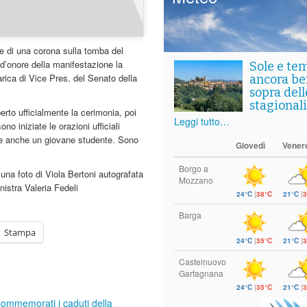
 di una corona sulla tomba del
d’onore della manifestazione la
Sole e te
carica di Vice Pres. del Senato della
ancora ben
sopra del
stagionali
rto ufficialmente la cerimonia, poi
Leggi tutto…
o iniziate le orazioni ufficiali
i e anche un giovane studente. Sono
Giovedì
Vener
Borgo a
 una foto di Viola Bertoni autografata
Mozzano
inistra Valeria Fedeli
24°C
|
38°C
21°C
|
3
Barga
Stampa
24°C
|
35°C
21°C
|
3
Castelnuovo
Garfagnana
24°C
|
35°C
21°C
|
3
ommemorati i caduti della