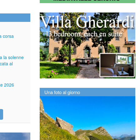
a corsa
ga la solenne
cata al
tte 2026
Una foto al giorno