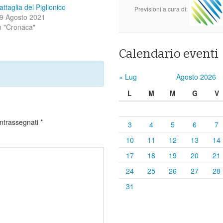
attaglia del Piglionico
Previsioni a cura di:
9 Agosto 2021
n "Cronaca"
Calendario eventi
« Lug
Agosto 2026
L
M
M
G
V
ontrassegnati
*
3
4
5
6
7
10
11
12
13
14
17
18
19
20
21
24
25
26
27
28
31