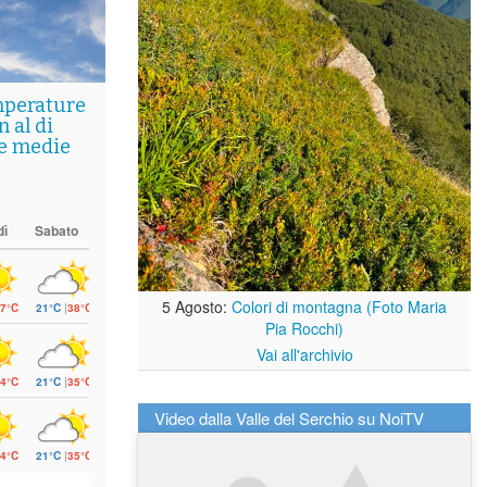
mperature
 al di
le medie
dì
Sabato
5 Agosto:
Colori di montagna (Foto Maria
7°C
21°C
|
38°C
Pia Rocchi)
Vai all'archivio
4°C
21°C
|
35°C
Video dalla Valle del Serchio su NoiTV
4°C
21°C
|
35°C