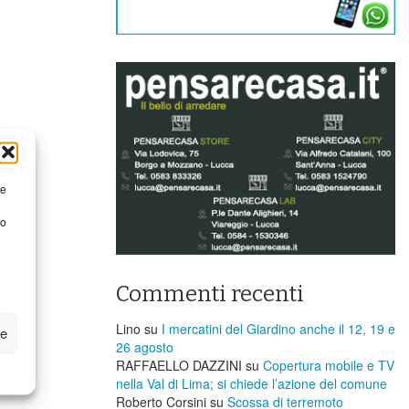
re
to
Commenti recenti
Lino
su
I mercatini del Giardino anche il 12, 19 e
ze
26 agosto
RAFFAELLO DAZZINI
su
​Copertura mobile e TV
nella Val di Lima; si chiede l’azione del comune
Roberto Corsini
su
Scossa di terremoto