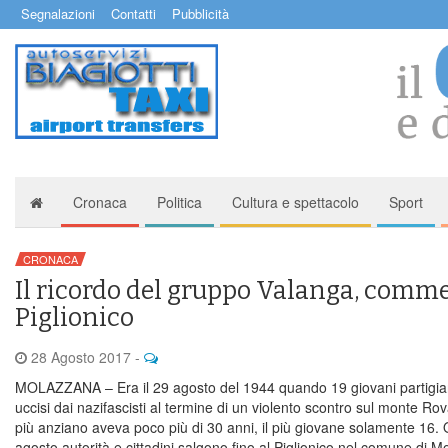
Segnalazioni
Contatti
Pubblicità
Cronaca
Politica
Cultura e spettacolo
Sport
CRONACA
Il ricordo del gruppo Valanga, comm
Piglionico
28 Agosto 2017
-
MOLAZZANA – Era il 29 agosto del 1944 quando 19 giovani partigia
uccisi dai nazifascisti al termine di un violento scontro sul monte Rova
più anziano aveva poco più di 30 anni, il più giovane solamente 16. 
agosto autorità e cittadini salgono fino al Piglionico nel comune di 