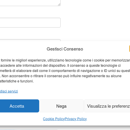
Gestisci Consenso
 fornire le migliori esperienze, utilizziamo tecnologie come i cookie per memorizza
 accedere alle informazioni del dispositivo. Il consenso a queste tecnologie ci
metterà di elaborare dati come il comportamento di navigazione o ID unici su ques
o. Non acconsentire o ritirare il consenso può influire negativamente su alcune
atteristiche e funzioni.
tisci servizi
Accetta
Nega
Visualizza le preferen
elaborati i dati derivati dai
Cookie Policy
Privacy Policy