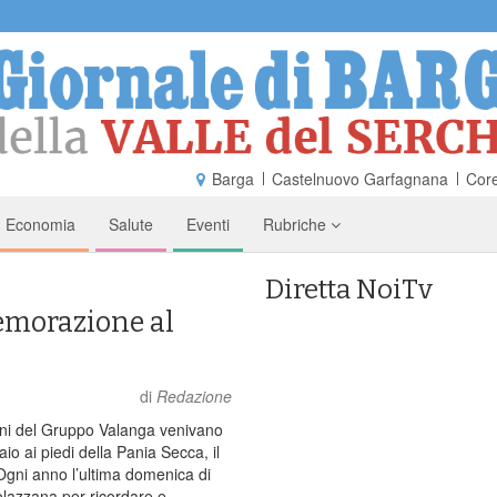
Barga
Castelnuovo Garfagnana
Core
Economia
Salute
Eventi
Rubriche
Diretta NoiTv
emorazione al
di
Redazione
ni del Gruppo Valanga venivano
io ai piedi della Pania Secca, il
Ogni anno l’ultima domenica di
Molazzana per ricordare e