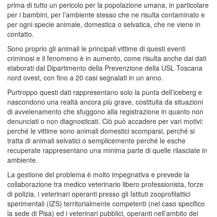
prima di tutto un pericolo per la popolazione umana, in particolare
per i bambini, per l’ambiente stesso che ne risulta contaminato e
per ogni specie animale, domestica o selvatica, che ne viene in
contatto.
Sono proprio gli animali le principali vittime di questi eventi
criminosi e il fenomeno è in aumento, come risulta anche dai dati
elaborati dal Dipartimento della Prevenzione della USL Toscana
nord ovest, con fino a 20 casi segnalati in un anno.
Purtroppo questi dati rappresentano solo la punta dell’iceberg e
nascondono una realtà ancora più grave, costituita da situazioni
di avvelenamento che sfuggono alla registrazione in quanto non
denunciati o non diagnosticati. Ciò può accadere per vari motivi:
perché le vittime sono animali domestici scomparsi, perché si
tratta di animali selvatici o semplicemente perché le esche
recuperate rappresentano una minima parte di quelle rilasciate in
ambiente.
La gestione del problema è molto impegnativa e prevede la
collaborazione tra medico veterinario libero professionista, forze
di polizia, i veterinari operanti presso gli Istituti zooprofilattici
sperimentali (IZS) territorialmente competenti (nel caso specifico
la sede di Pisa) ed i veterinari pubblici, operanti nell’ambito dei