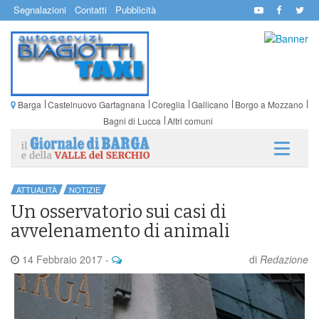
Segnalazioni
Contatti
Pubblicità
Barga
Castelnuovo Garfagnana
Coreglia
Gallicano
Borgo a Mozzano
Bagni di Lucca
Altri comuni
ATTUALITÀ
NOTIZIE
Un osservatorio sui casi di
avvelenamento di animali
14 Febbraio 2017
-
di
Redazione