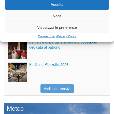
Accetta
Giornale di Barga Tv
Nega
Tutto bene per la rievocazione della corsa
Fornaci – Barga
Visualizza le preferenze
Cookie Policy
Privacy Policy
Per le vie di Barga la solenne processione
dedicata al patrono
Partite le Piazzette 2026
Vedi tutti i servizi
Meteo