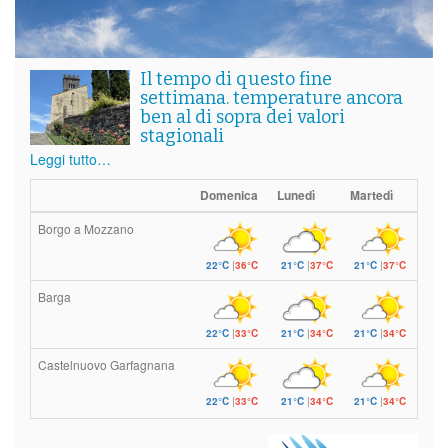
Il tempo di questo fine
settimana. temperature ancora
ben al di sopra dei valori
stagionali
Leggi tutto…
Domenica
Lunedì
Martedì
Borgo a Mozzano
22°C
|
36°C
21°C
|
37°C
21°C
|
37°C
Barga
22°C
|
33°C
21°C
|
34°C
21°C
|
34°C
Castelnuovo Garfagnana
22°C
|
33°C
21°C
|
34°C
21°C
|
34°C