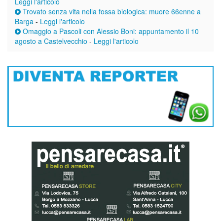
Leggi l'articolo
Trovato senza vita nella fossa biologica: muore 66enne a
Barga
-
Leggi l'articolo
Omaggio a Pascoli con Alessio Boni: appuntamento il 10
agosto a Castelvecchio
-
Leggi l'articolo