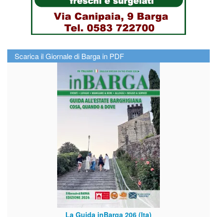
Scarica il Giornale di Barga in PDF
La Guida inBarga 206 (Ita)