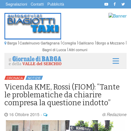
Segnalazioni
Contatti
Pubblicità
Barga
Castelnuovo Garfagnana
Coreglia
Gallicano
Borgo a Mozzano
Bagni di Lucca
Altri comuni
CRONACA
NOTIZIE
Vicenda KME, Rossi (FIOM): “Tante
le problematiche da chiarire
compresa la questione indotto”
16 Ottobre 2015
-
di
Redazione