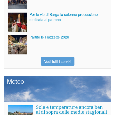
Per le vie di Barga la solenne processione
dedicata al patrono
Partite le Piazzette 2026
Vedi tutti i servizi
Meteo
Sole e temperature ancora ben
al di sopra delle medie stagionali