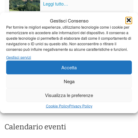
Leggi tutto…
Venerdì
Sabato
Domenica
Gestisci Consenso
Borgo a Mozzano
Per fornire le migliori esperienze, utilizziamo tecnologie come i cookie per
memorizzare e/o accedere alle informazioni del dispositivo. Il consenso a
queste tecnologie ci permetterà di elaborare dati come il comportamento di
21°C
|
37°C
21°C
|
38°C
23°C
|
38°C
navigazione o ID unici su questo sito. Non acconsentire o ritirare il
Barga
consenso può influire negativamente su alcune caratteristiche e funzioni.
Gestisci servizi
21°C
|
34°C
21°C
|
35°C
23°C
|
35°C
Accetta
Castelnuovo Garfagnana
21°C
|
34°C
21°C
|
35°C
23°C
|
35°C
Nega
Visualizza le preferenze
Previsioni a cura di:
Cookie Policy
Privacy Policy
Calendario eventi