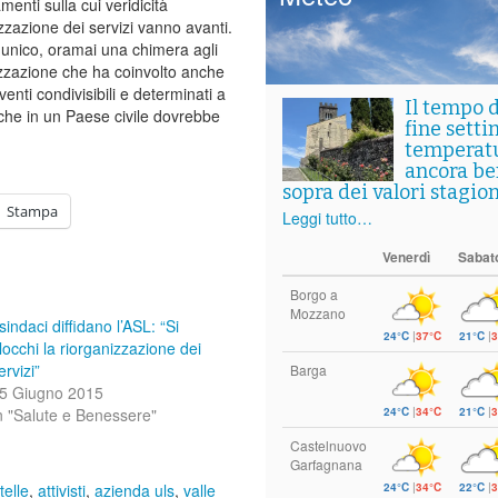
menti sulla cui veridicità
izzazione dei servizi vanno avanti.
le unico, oramai una chimera agli
alizzazione che ha coinvolto anche
enti condivisibili e determinati a
Il tempo 
e che in un Paese civile dovrebbe
fine setti
temperat
ancora ben
sopra dei valori stagion
Stampa
Leggi tutto…
Venerdì
Sabat
Borgo a
Mozzano
 sindaci diffidano l’ASL: “Si
24°C
|
37°C
21°C
|
3
locchi la riorganizzazione dei
ervizi”
Barga
5 Giugno 2015
24°C
|
34°C
21°C
|
3
n "Salute e Benessere"
Castelnuovo
Garfagnana
24°C
|
34°C
22°C
|
3
elle
,
attivisti
,
azienda uls
,
valle