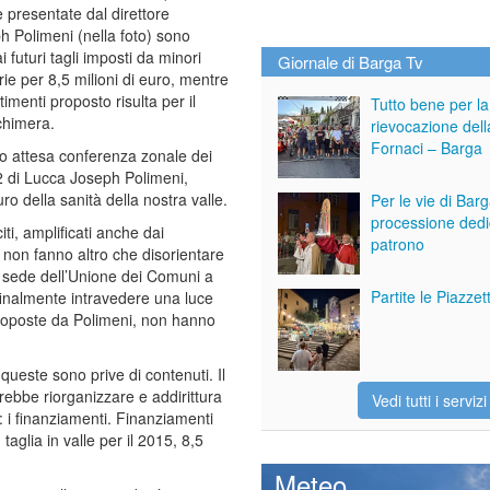
 presentate dal direttore
 Polimeni (nella foto) sono
ai futuri tagli imposti da minori
Giornale di Barga Tv
rie per 8,5 milioni di euro, mentre
stimenti proposto risulta per il
Tutto bene per la
himera.
rievocazione dell
Fornaci – Barga
anto attesa conferenza zonale dei
.2 di Lucca Joseph Polimeni,
ro della sanità della nostra valle.
Per le vie di Bar
processione dedi
ti, amplificati anche dai
patrono
e non fanno altro che disorientare
a sede dell’Unione dei Comuni a
Partite le Piazze
finalmente intravedere una luce
 proposte da Polimeni, non hanno
queste sono prive di contenuti. Il
rebbe riorganizzare e addirittura
Vedi tutti i servizi
: i finanziamenti. Finanziamenti
aglia in valle per il 2015, 8,5
Meteo