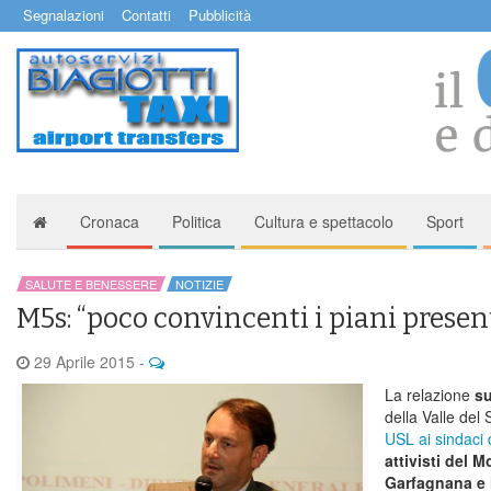
Segnalazioni
Contatti
Pubblicità
Cronaca
Politica
Cultura e spettacolo
Sport
SALUTE E BENESSERE
NOTIZIE
M5s: “poco convincenti i piani present
29 Aprile 2015
-
La relazione
su
della Valle del
USL ai sindaci 
attivisti del M
Garfagnana e 