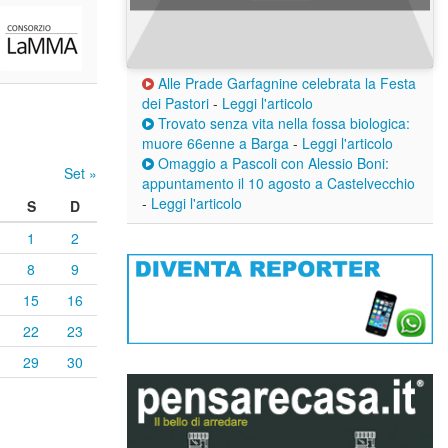
Alle Prade Garfagnine celebrata la Festa
dei Pastori
-
Leggi l'articolo
Trovato senza vita nella fossa biologica:
muore 66enne a Barga
-
Leggi l'articolo
Omaggio a Pascoli con Alessio Boni:
Set »
appuntamento il 10 agosto a Castelvecchio
-
Leggi l'articolo
S
D
1
2
8
9
15
16
22
23
29
30