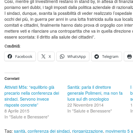
Così, mentre gli Investimenti restano in stand by, in attesa di finanzia
poniamo seri dubbi, i tagli imposti dalla politica aziendale di razional
I sindaci, dunque, svanita la possibilità di veder realizzato l’ospeda
occhi dei più, in guerra per anni in una lotta fratricida sulla sua loc
comitati e cittadini, finalmente hanno dato prova di orgoglio con interv
mettere veti e rilanciare una contropartita che va in quella direzion
essere scontata: il diritto alla salute dei cittadini”.
Condividi:
Facebook
X
WhatsApp
Telegram
Correlati
Attivisti M5s: “equilibrio già
Sanità: parla il direttore
I
precario nella conferenza dei
generale Polimeni, ma non fa
b
sindaci. Servono invece
luce sul dh oncologico
s
risposte concrete”
22 Novembre 2014
1
8 Aprile 2015
In "Salute e Benessere"
I
In "Salute e Benessere"
Tag:
sanità
,
conferenza dei sindaci
,
riorganizzazione
,
movimento 5 st