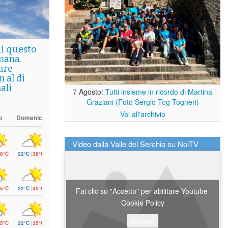
di questo
mana.
ure
 al di
ali
7 Agosto:
Tutti insieme in ricordo di Martina
Graziani (Foto Sergio Tog Togneri)
Vai all'archivio
o
Domenica
Video dalla Valle del Serchio su NoiTV
8°C
22°C
|
38°C
5°C
22°C
|
35°C
Fai clic su "Accetto" per abilitare Youtube
Cookie Policy
Accetto
5°C
22°C
|
35°C