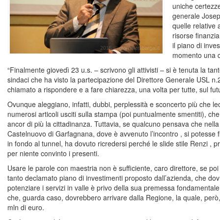
uniche certezze
generale Joseph
quelle relative 
risorse finanzia
il piano di inve
momento una c
“Finalmente giovedì 23 u.s. – scrivono gli attivisti – si è tenuta la t
sindaci che ha visto la partecipazione del Direttore Generale USL n
chiamato a rispondere e a fare chiarezza, una volta per tutte, sul futu
Ovunque aleggiano, infatti, dubbi, perplessità e sconcerto più che leci
numerosi articoli usciti sulla stampa (poi puntualmente smentiti), ch
ancor di più la cittadinanza. Tuttavia, se qualcuno pensava che nell
Castelnuovo di Garfagnana, dove è avvenuto l’incontro , si potesse 
in fondo al tunnel, ha dovuto ricredersi perché le slide stile Renzi ,
per niente convinto i presenti.
Usare le parole con maestria non è sufficiente, caro direttore, se poi 
tanto declamato piano di investimenti proposto dall’azienda, che dov
potenziare i servizi in valle è privo della sua premessa fondamentale
che, guarda caso, dovrebbero arrivare dalla Regione, la quale, però, t
mln di euro.