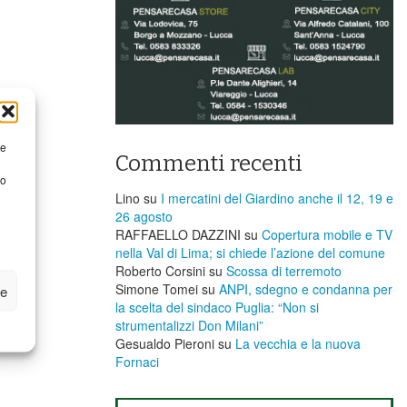
re
Commenti recenti
to
Lino
su
I mercatini del Giardino anche il 12, 19 e
26 agosto
RAFFAELLO DAZZINI
su
​Copertura mobile e TV
nella Val di Lima; si chiede l’azione del comune
Roberto Corsini
su
Scossa di terremoto
Simone Tomei
su
ANPI, sdegno e condanna per
ze
la scelta del sindaco Puglia: “Non si
strumentalizzi Don Milani”
Gesualdo Pieroni
su
La vecchia e la nuova
Fornaci