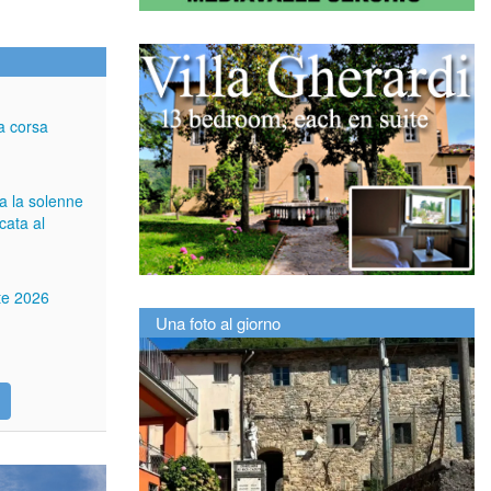
a corsa
ga la solenne
cata al
tte 2026
Una foto al giorno