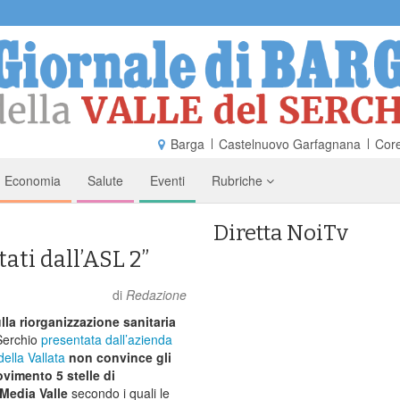
Barga
Castelnuovo Garfagnana
Core
Economia
Salute
Eventi
Rubriche
Diretta NoiTv
ati dall’ASL 2”
di
Redazione
lla riorganizzazione sanitaria
 Serchio
presentata dall’azienda
della Vallata
non convince gli
ovimento 5 stelle di
Media Valle
secondo i quali le