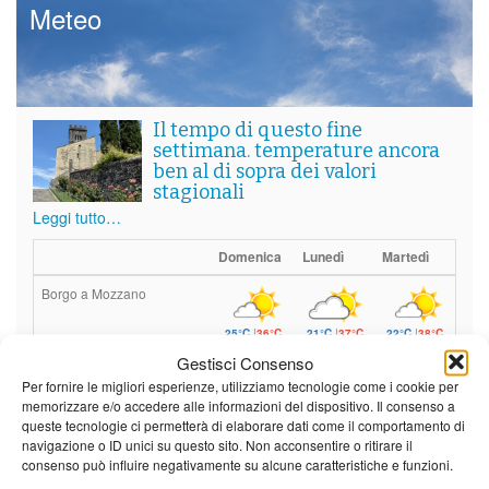
Meteo
Il tempo di questo fine
settimana. temperature ancora
ben al di sopra dei valori
stagionali
Leggi tutto…
Domenica
Lunedì
Martedì
Borgo a Mozzano
25°C
|
36°C
21°C
|
37°C
22°C
|
38°C
Gestisci Consenso
Barga
Per fornire le migliori esperienze, utilizziamo tecnologie come i cookie per
memorizzare e/o accedere alle informazioni del dispositivo. Il consenso a
25°C
|
33°C
21°C
|
34°C
22°C
|
35°C
queste tecnologie ci permetterà di elaborare dati come il comportamento di
Castelnuovo Garfagnana
navigazione o ID unici su questo sito. Non acconsentire o ritirare il
consenso può influire negativamente su alcune caratteristiche e funzioni.
25°C
|
33°C
21°C
|
34°C
22°C
|
35°C