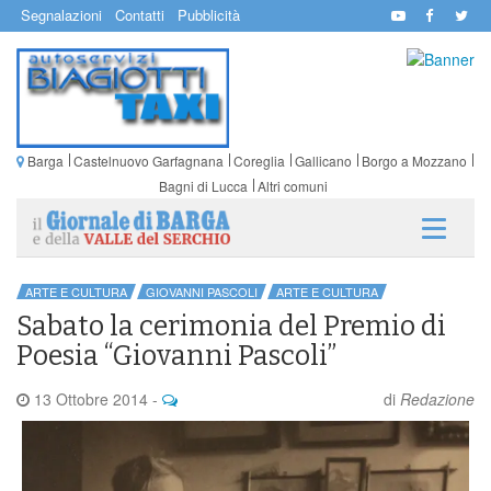
Segnalazioni
Contatti
Pubblicità
Barga
Castelnuovo Garfagnana
Coreglia
Gallicano
Borgo a Mozzano
Bagni di Lucca
Altri comuni
ARTE E CULTURA
GIOVANNI PASCOLI
ARTE E CULTURA
Sabato la cerimonia del Premio di
Poesia “Giovanni Pascoli”
13 Ottobre 2014
-
di
Redazione