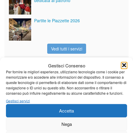
dedicata al patrono
Partite le Piazzette 2026
Vedi tutti i servizi
Gestisci Consenso
Meteo
Per fornire le migliori esperienze, utilizziamo tecnologie come i cookie per
memorizzare e/o accedere alle informazioni del dispositivo. Il consenso a
queste tecnologie ci permetterà di elaborare dati come il comportamento di
navigazione o ID unici su questo sito. Non acconsentire o ritirare il
consenso può influire negativamente su alcune caratteristiche e funzioni.
Gestisci servizi
Il tempo di questo fine
settimana. temperature ancora
Accetta
ben al di sopra dei valori
stagionali
Nega
Leggi tutto…