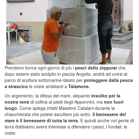
Prendono forma ogni giorno di più i
pesci dello ziqqurat
che,
dopo essere stato scolpito in piazza Angelio, andrà ad unirsi al
parco di sculture sottomarine ideato per
proteggere dalla pesca
a strascico
le coste antistanti a
Talamone
.
Un argomento, la difesa del mare, alquanto
insolito per la
nostra terra
di collina ai piedi degli Appennini, ma
non fuori
luogo
. Come spiega infatti Massimo Catalani durante la
chiacchierata che potete ascoltare più sotto,
il benessere del
mare è il benessere di tutta la terra
. E quindi anche noi gente di
terra dobbiamo avere interesse a difendere i pesci, i fondali, le
coste.