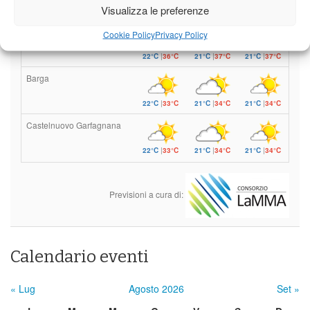
Domenica
Lunedì
Martedì
Visualizza le preferenze
Borgo a Mozzano
Cookie Policy
Privacy Policy
22°C
|
36°C
21°C
|
37°C
21°C
|
37°C
Barga
22°C
|
33°C
21°C
|
34°C
21°C
|
34°C
Castelnuovo Garfagnana
22°C
|
33°C
21°C
|
34°C
21°C
|
34°C
Previsioni a cura di:
Calendario eventi
« Lug
Agosto 2026
Set »