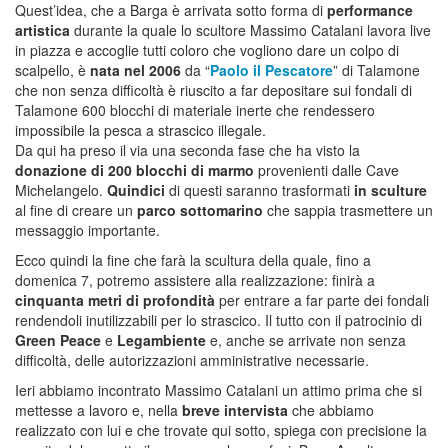
Quest’idea, che a Barga è arrivata sotto forma di
performance
artistica
durante la quale lo scultore Massimo Catalani lavora live
in piazza e accoglie tutti coloro che vogliono dare un colpo di
scalpello, è
nata nel 2006
da “
Paolo il Pescatore
” di Talamone
che non senza difficoltà è riuscito a far depositare sui fondali di
Talamone 600 blocchi di materiale inerte che rendessero
impossibile la pesca a strascico illegale.
Da qui ha preso il via una seconda fase che ha visto la
donazione di 200 blocchi di marmo
provenienti dalle Cave
Michelangelo.
Quindici
di questi saranno trasformati
in sculture
al fine di creare un
parco sottomarino
che sappia trasmettere un
messaggio importante.
Ecco quindi la fine che farà la scultura della quale, fino a
domenica 7, potremo assistere alla realizzazione: finirà a
cinquanta metri di profondità
per entrare a far parte dei fondali
rendendoli inutilizzabili per lo strascico. Il tutto con il patrocinio di
Green Peace
e
Legambiente
e, anche se arrivate non senza
difficoltà, delle autorizzazioni amministrative necessarie.
Ieri abbiamo incontrato Massimo Catalani un attimo prima che si
mettesse a lavoro e, nella
breve intervista
che abbiamo
realizzato con lui e che trovate qui sotto, spiega con precisione la