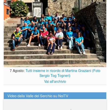
7 Agosto:
Tutti insieme in ricordo di Martina Graziani (Foto
Sergio Tog Togneri)
Vai all'archivio
Video dalla Valle del Serchio su NoiTV