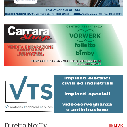
Diretta NoiTv
LIVE