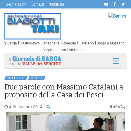
Segnalazioni
Contatti
Pubblicità
Barga
Castelnuovo Garfagnana
Coreglia
Gallicano
Borgo a Mozzano
Bagni di Lucca
Altri comuni
INTERVISTE
NOTIZIE
Due parole con Massimo Catalani a
proposito della Casa dei Pesci
4 Settembre 2014
-
di
MeCap