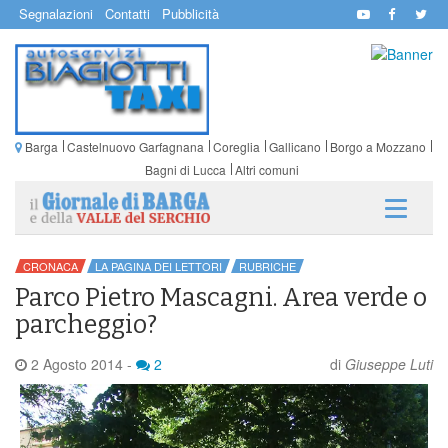
Segnalazioni
Contatti
Pubblicità
Barga
Castelnuovo Garfagnana
Coreglia
Gallicano
Borgo a Mozzano
Bagni di Lucca
Altri comuni
CRONACA
LA PAGINA DEI LETTORI
RUBRICHE
Parco Pietro Mascagni. Area verde o
parcheggio?
2 Agosto 2014
-
2
di
Giuseppe Luti