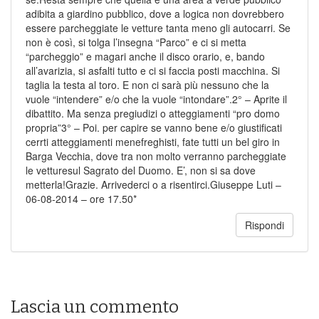
adibita a giardino pubblico, dove a logica non dovrebbero
essere parcheggiate le vetture tanta meno gli autocarri. Se
non è così, si tolga l’insegna “Parco” e ci si metta
“parcheggio” e magari anche il disco orario, e, bando
all’avarizia, si asfalti tutto e ci si faccia posti macchina. Si
taglia la testa al toro. E non ci sarà più nessuno che la
vuole “intendere” e/o che la vuole “intondare”.2° – Aprite il
dibattito. Ma senza pregiudizi o atteggiamenti “pro domo
propria”3° – Poi. per capire se vanno bene e/o giustificati
cerrti atteggiamenti menefreghisti, fate tutti un bel giro in
Barga Vecchia, dove tra non molto verranno parcheggiate
le vetturesul Sagrato del Duomo. E’, non si sa dove
metterla!Grazie. Arrivederci o a risentirci.Giuseppe Luti –
06-08-2014 – ore 17.50*
Rispondi
Lascia un commento