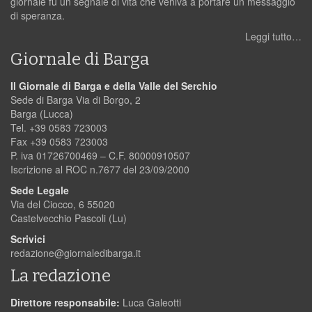
giornale fu un segnale di vita che veniva a portare un messaggio
di speranza.
Leggi tutto…
Giornale di Barga
Il Giornale di Barga e della Valle del Serchio
Sede di Barga Via di Borgo, 2
Barga (Lucca)
Tel. +39 0583 723003
Fax +39 0583 723003
P. iva 01726700469 – C.F. 80000910507
Iscrizione al ROC n.7677 del 23/09/2000
Sede Legale
Via del Ciocco, 6 55020
Castelvecchio Pascoli (Lu)
Scrivici
redazione@giornaledibarga.it
La redazione
Direttore responsabile:
Luca Galeotti