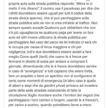
propria auto sulla strada pubblica risponde: “Allora io ci
metto il mio divano!”.Il comico usa il paradosso per dire che
i diritti dovrebbero essere uguali per tutti.Il codice della
strada dice(a spanne), che si può parcheggiare sulla
strada pubblica solo se non si crea intralcio al traffico. Non
sempre questo accade.Qualcuno può obbiettare che non
c’è più uguaglianza se qualcuno paga per avere un box
auto ed altri invece utilizzano la strada pubblica per
parcheggiare.Nel caso del parco da lei indicato ci sarà chi
lo occupa per causa di forza maggiore e chi per
negligenza; tutt’e due dovrebbero essere aiutati a fare
meglio.Come quelli (tanti) che usano le 4 frecce per
fermarsi in divieto di sosta per andare a comprare il
giornale, dimenticando che le 4 frecce dovrebbero servire
in caso di “emergenza” e tutti capiamo che avere fretta,
fare un acquisto o bere un aperitivo non si configurano di
certo come momenti di emergenza.Un’altro caso è quello
di alberi e siepi che da giardini privati arrivano ad invadere
parte della sede stradale ostacolando di fatto la
circolazione.Voglio ricordare anche i fornitori dei negozi che
parcheggiano i loro camion o furgoni, usando le 4 frecce(!),
per carico e scarico, quando potrebbero farne a meno