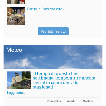
Partite le Piazzette 2026
Vedi tutti i servizi
Meteo
Il tempo di questo fine
settimana. temperature ancora
ben al di sopra dei valori
stagionali
Leggi tutto…
Domenica
Lunedì
Martedì