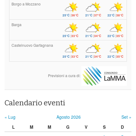
Borgo a Mozzano
25°C
|
36°C
21°C
|
37°C
22°C
|
38°C
Barga
25°C
|
33°C
21°C
|
34°C
22°C
|
35°C
Castelnuovo Garfagnana
25°C
|
33°C
21°C
|
34°C
22°C
|
35°C
Previsioni a cura di:
Calendario eventi
« Lug
Agosto 2026
Set »
L
M
M
G
V
S
D