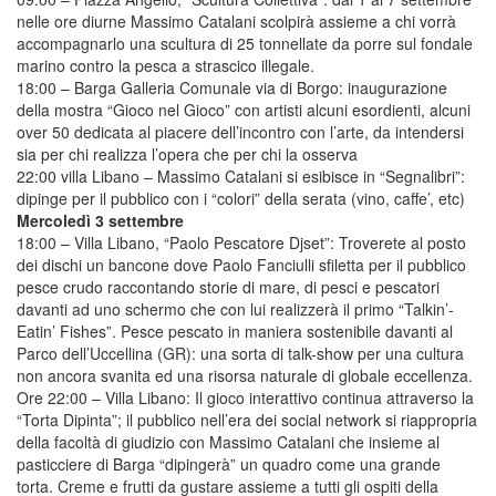
nelle ore diurne Massimo Catalani scolpirà assieme a chi vorrà
accompagnarlo una scultura di 25 tonnellate da porre sul fondale
marino contro la pesca a strascico illegale.
18:00 – Barga Galleria Comunale via di Borgo: inaugurazione
della mostra “Gioco nel Gioco” con artisti alcuni esordienti, alcuni
over 50 dedicata al piacere dell’incontro con l’arte, da intendersi
sia per chi realizza l’opera che per chi la osserva
22:00 villa Libano – Massimo Catalani si esibisce in “Segnalibri”:
dipinge per il pubblico con i “colori” della serata (vino, caffe’, etc)
Mercoledì 3 settembre
18:00 – Villa Libano, “Paolo Pescatore Djset”: Troverete al posto
dei dischi un bancone dove Paolo Fanciulli sfiletta per il pubblico
pesce crudo raccontando storie di mare, di pesci e pescatori
davanti ad uno schermo che con lui realizzerà il primo “Talkin’-
Eatin’ Fishes”. Pesce pescato in maniera sostenibile davanti al
Parco dell’Uccellina (GR): una sorta di talk-show per una cultura
non ancora svanita ed una risorsa naturale di globale eccellenza.
Ore 22:00 – Villa Libano: Il gioco interattivo continua attraverso la
“Torta Dipinta”; il pubblico nell’era dei social network si riappropria
della facoltà di giudizio con Massimo Catalani che insieme al
pasticciere di Barga “dipingerà” un quadro come una grande
torta. Creme e frutti da gustare assieme a tutti gli ospiti della