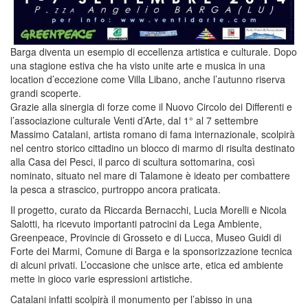
Barga diventa un esempio di eccellenza artistica e culturale. Dopo
una stagione estiva che ha visto unite arte e musica in una
location d’eccezione come Villa Libano, anche l’autunno riserva
grandi scoperte.
Grazie alla sinergia di forze come il Nuovo Circolo dei Differenti e
l’associazione culturale Venti d’Arte, dal 1° al 7 settembre
Massimo Catalani, artista romano di fama internazionale, scolpirà
nel centro storico cittadino un blocco di marmo di risulta destinato
alla Casa dei Pesci, il parco di scultura sottomarina, così
nominato, situato nel mare di Talamone è ideato per combattere
la pesca a strascico, purtroppo ancora praticata.
Il progetto, curato da Riccarda Bernacchi, Lucia Morelli e Nicola
Salotti, ha ricevuto importanti patrocini da Lega Ambiente,
Greenpeace, Provincie di Grosseto e di Lucca, Museo Guidi di
Forte dei Marmi, Comune di Barga e la sponsorizzazione tecnica
di alcuni privati. L’occasione che unisce arte, etica ed ambiente
mette in gioco varie espressioni artistiche.
Catalani infatti scolpirà il monumento per l’abisso in una