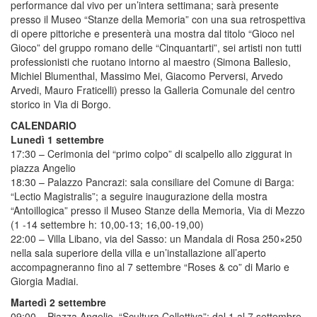
performance dal vivo per un’intera settimana; sarà presente
presso il Museo “Stanze della Memoria” con una sua retrospettiva
di opere pittoriche e presenterà una mostra dal titolo “Gioco nel
Gioco” del gruppo romano delle “Cinquantarti”, sei artisti non tutti
professionisti che ruotano intorno al maestro (Simona Ballesio,
Michiel Blumenthal, Massimo Mei, Giacomo Perversi, Arvedo
Arvedi, Mauro Fraticelli) presso la Galleria Comunale del centro
storico in Via di Borgo.
CALENDARIO
Lunedì 1 settembre
17:30 – Cerimonia del “primo colpo” di scalpello allo ziggurat in
piazza Angelio
18:30 – Palazzo Pancrazi: sala consiliare del Comune di Barga:
“Lectio Magistralis”; a seguire inaugurazione della mostra
“Antoillogica” presso il Museo Stanze della Memoria, Via di Mezzo
(1 -14 settembre h: 10,00-13; 16,00-19,00)
22:00 – Villa Libano, via del Sasso: un Mandala di Rosa 250×250
nella sala superiore della villa e un’installazione all’aperto
accompagneranno fino al 7 settembre “Roses & co” di Mario e
Giorgia Madiai.
Martedì 2 settembre
09:00 – Piazza Angelio, “Scultura Collettiva”: dal 1 al 7 settembre