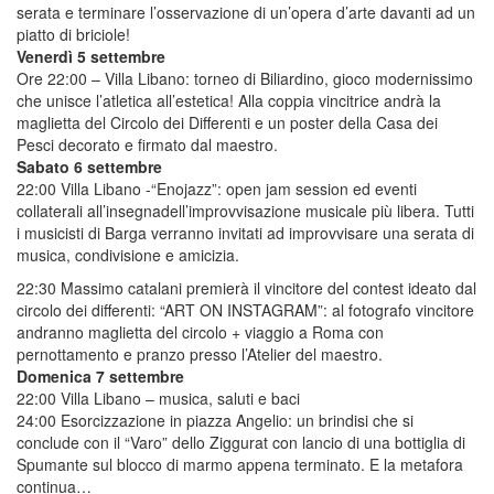
serata e terminare l’osservazione di un’opera d’arte davanti ad un
piatto di briciole!
Venerdì 5 settembre
Ore 22:00 – Villa Libano: torneo di Biliardino, gioco modernissimo
che unisce l’atletica all’estetica! Alla coppia vincitrice andrà la
maglietta del Circolo dei Differenti e un poster della Casa dei
Pesci decorato e firmato dal maestro.
Sabato 6 settembre
22:00 Villa Libano -“Enojazz”: open jam session ed eventi
collaterali all’insegnadell’improvvisazione musicale più libera. Tutti
i musicisti di Barga verranno invitati ad improvvisare una serata di
musica, condivisione e amicizia.
22:30 Massimo catalani premierà il vincitore del contest ideato dal
circolo dei differenti: “ART ON INSTAGRAM”: al fotografo vincitore
andranno maglietta del circolo + viaggio a Roma con
pernottamento e pranzo presso l’Atelier del maestro.
Domenica 7 settembre
22:00 Villa Libano – musica, saluti e baci
24:00 Esorcizzazione in piazza Angelio: un brindisi che si
conclude con il “Varo” dello Ziggurat con lancio di una bottiglia di
Spumante sul blocco di marmo appena terminato. E la metafora
continua…