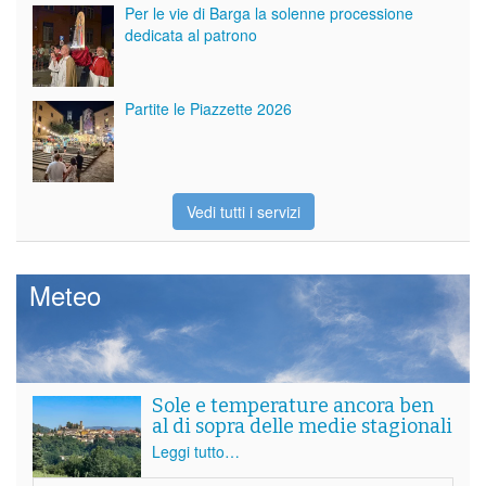
Per le vie di Barga la solenne processione
dedicata al patrono
Partite le Piazzette 2026
Vedi tutti i servizi
Meteo
Sole e temperature ancora ben
al di sopra delle medie stagionali
Leggi tutto…