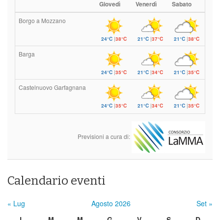
Giovedì
Venerdì
Sabato
Borgo a Mozzano
24°C
|
38°C
21°C
|
37°C
21°C
|
38°C
Barga
24°C
|
35°C
21°C
|
34°C
21°C
|
35°C
Castelnuovo Garfagnana
24°C
|
35°C
21°C
|
34°C
21°C
|
35°C
Previsioni a cura di:
Calendario eventi
« Lug
Agosto 2026
Set »
L
M
M
G
V
S
D