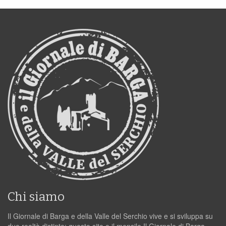
Chi siamo
Il Giornale di Barga e della Valle del Serchio vive e si sviluppa su
due realtà distinte: questo sito e il mensile Il Giornale di Barga.