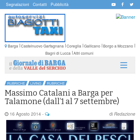
Segnalazioni
Contatti
Pubblicità
Barga
Castelnuovo Garfagnana
Coreglia
Gallicano
Borgo a Mozzano
Bagni di Lucca
Altri comuni
RUBRICHE
LIVING
RUBRICHE
Massimo Catalani a Barga per
Talamone (dall’1 al 7 settembre)
16 Agosto 2014
-
di
Redazione