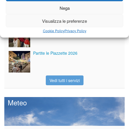
Tutto bene per la rievocazione della corsa
Nega
Fornaci – Barga
Visualizza le preferenze
Per le vie di Barga la solenne processione
Cookie Policy
Privacy Policy
dedicata al patrono
Partite le Piazzette 2026
Vedi tutti i servizi
Meteo