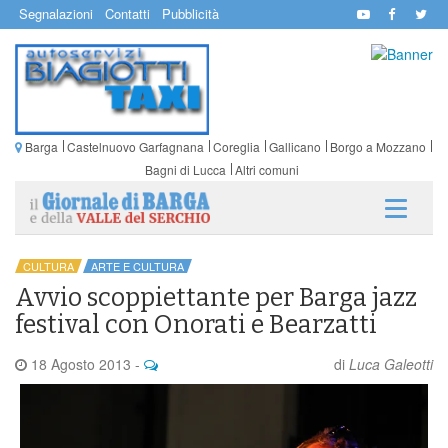
Segnalazioni
Contatti
Pubblicità
Barga
Castelnuovo Garfagnana
Coreglia
Gallicano
Borgo a Mozzano
Bagni di Lucca
Altri comuni
CULTURA
ARTE E CULTURA
Avvio scoppiettante per Barga jazz
festival con Onorati e Bearzatti
18 Agosto 2013
-
di
Luca Galeotti