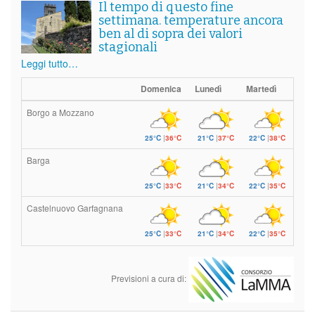
Il tempo di questo fine
settimana. temperature ancora
ben al di sopra dei valori
stagionali
Leggi tutto…
Domenica
Lunedì
Martedì
Borgo a Mozzano
25°C
|
36°C
21°C
|
37°C
22°C
|
38°C
Barga
25°C
|
33°C
21°C
|
34°C
22°C
|
35°C
Castelnuovo Garfagnana
25°C
|
33°C
21°C
|
34°C
22°C
|
35°C
Previsioni a cura di: