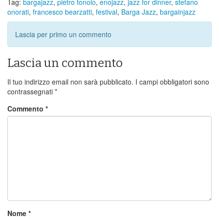
Tag:
bargajazz
,
pietro tonolo
,
enojazz
,
jazz for dinner
,
stefano
onorati
,
francesco bearzatti
,
festival
,
Barga Jazz
,
bargainjazz
Lascia per primo un commento
Lascia un commento
Il tuo indirizzo email non sarà pubblicato.
I campi obbligatori sono
contrassegnati
*
Commento
*
Nome
*