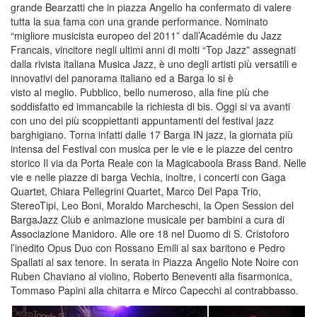
grande Bearzatti che in piazza Angelio ha confermato di valere
tutta la sua fama con una grande performance. Nominato
“migliore musicista europeo del 2011” dall’Académie du Jazz
Francais, vincitore negli ultimi anni di molti “Top Jazz” assegnati
dalla rivista italiana Musica Jazz, è uno degli artisti più versatili e
innovativi del panorama italiano ed a Barga lo si è
visto al meglio. Pubblico, bello numeroso, alla fine più che
soddisfatto ed immancabile la richiesta di bis. Oggi si va avanti
con uno dei più scoppiettanti appuntamenti del festival jazz
barghigiano. Torna infatti dalle 17 Barga IN jazz, la giornata più
intensa del Festival con musica per le vie e le piazze del centro
storico Il via da Porta Reale con la Magicaboola Brass Band. Nelle
vie e nelle piazze di barga Vechia, inoltre, i concerti con Gaga
Quartet, Chiara Pellegrini Quartet, Marco Del Papa Trio,
StereoTipi, Leo Boni, Moraldo Marcheschi, la Open Session del
BargaJazz Club e animazione musicale per bambini a cura di
Associazione Manidoro. Alle ore 18 nel Duomo di S. Cristoforo
l’inedito Opus Duo con Rossano Emili al sax baritono e Pedro
Spallati al sax tenore. In serata in Piazza Angelio Note Noire con
Ruben Chaviano al violino, Roberto Beneventi alla fisarmonica,
Tommaso Papini alla chitarra e Mirco Capecchi al contrabbasso.