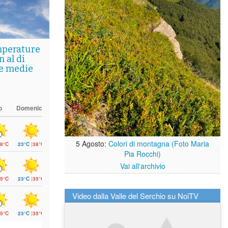
mperature
 al di
le medie
o
Domenica
5 Agosto:
Colori di montagna (Foto Maria
8°C
23°C
|
38°C
Pia Rocchi)
Vai all'archivio
5°C
23°C
|
35°C
Video dalla Valle del Serchio su NoiTV
5°C
23°C
|
35°C