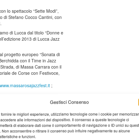
on lo spettacolo “Sette Modi”,
o di Stefano Cocco Cantini, con
.
olamo di Lucca dal titolo “Donne e
ell’edizione 2013 di Lucca Jazz
no al progetto europeo “Sonata di
Berchidda con il Time in Jazz
caStrada, di Massa Carrara con il
itoriale de Corse con Festivoce,
www.massarosajazzfest.it
;
Gestisci Consenso
Stampa
 fornire le migliori esperienze, utilizziamo tecnologie come i cookie per memorizza
 accedere alle informazioni del dispositivo. Il consenso a queste tecnologie ci
metterà di elaborare dati come il comportamento di navigazione o ID unici su ques
o. Non acconsentire o ritirare il consenso può influire negativamente su alcune
atteristiche e funzioni.