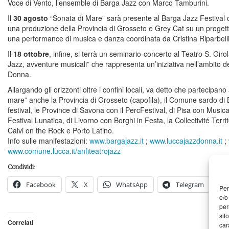
Voce di Vento, l’ensemble di Barga Jazz con Marco Tamburini.
Il
30 agosto
“Sonata di Mare” sarà presente al Barga Jazz Festival c
una produzione della Provincia di Grosseto e Grey Cat su un progett
una performance di musica e danza coordinata da Cristina Riparbelli
Il
18 ottobre
, infine, si terrà un seminario-concerto al Teatro S. Gir
Jazz, avventure musicali” che rappresenta un’iniziativa nell’ambito d
Donna.
Allargando gli orizzonti oltre i confini locali, va detto che partecipa
mare” anche la Provincia di Grosseto (capofila), il Comune sardo di 
festival, le Province di Savona con il PercFestival, di Pisa con Musi
Festival Lunatica, di Livorno con Borghi in Festa, la Collectivité Terr
Calvi on the Rock e Porto Latino.
Info sulle manifestazioni:
www.bargajazz.it
;
www.luccajazzdonna.it
;
www.comune.lucca.it/anfiteatrojazz
Condividi:
Facebook
X
WhatsApp
Telegram
Per
e/o
per
sit
Correlati
car