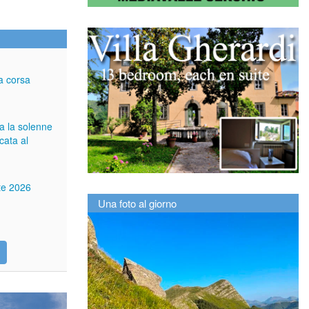
a corsa
ga la solenne
cata al
tte 2026
Una foto al giorno