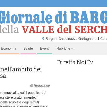
Barga
Castelnuovo Garfagnana
Core
Economia
Salute
Eventi
Rubriche
Diretta NoiTv
 nell’ambito dei
osa
di
Redazione
i musicali a cui il pubblico del
 assistere gratuitamente, il
elle scuole e degli istituti
llestimento di percorsi didattici e