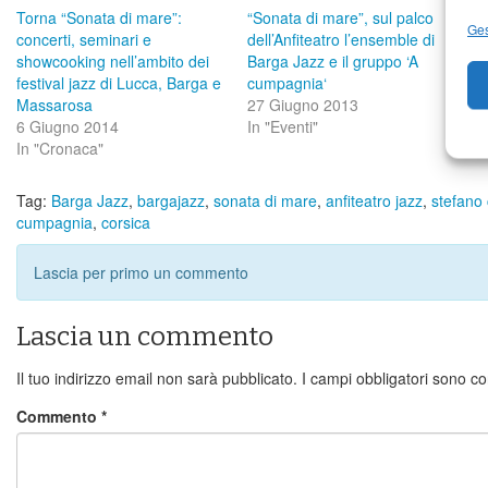
Torna “Sonata di mare”:
“Sonata di mare”, sul palco
B
Ges
concerti, seminari e
dell’Anfiteatro l’ensemble di
i
showcooking nell’ambito dei
Barga Jazz e il gruppo ‘A
“
festival jazz di Lucca, Barga e
cumpagnia‘
3
Massarosa
27 Giugno 2013
I
6 Giugno 2014
In "Eventi"
In "Cronaca"
Tag:
Barga Jazz
,
bargajazz
,
sonata di mare
,
anfiteatro jazz
,
stefano 
cumpagnia
,
corsica
Lascia per primo un commento
Lascia un commento
Il tuo indirizzo email non sarà pubblicato.
I campi obbligatori sono c
Commento
*