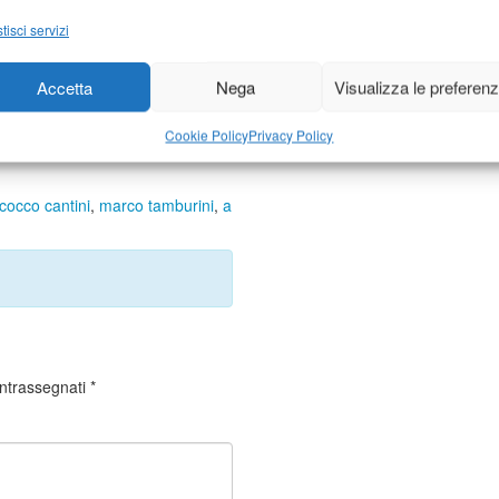
J Festival: tradizione,
tisci servizi
mprovvisazione e danza con
Sette Modi” di Cantini
1 Agosto 2013
Accetta
Nega
Visualizza le preferen
n "Cultura"
Cookie Policy
Privacy Policy
cocco cantini
,
marco tamburini
,
a
ontrassegnati
*