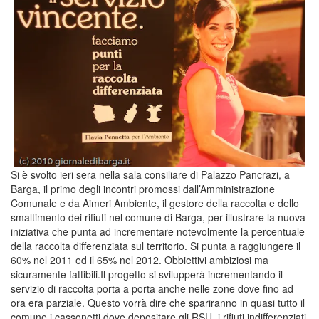
Si è svolto ieri sera nella sala consiliare di Palazzo Pancrazi, a
Barga, il primo degli incontri promossi dall’Amministrazione
Comunale e da Aimeri Ambiente, il gestore della raccolta e dello
smaltimento dei rifiuti nel comune di Barga, per illustrare la nuova
iniziativa che punta ad incrementare notevolmente la percentuale
della raccolta differenziata sul territorio. Si punta a raggiungere il
60% nel 2011 ed il 65% nel 2012. Obbiettivi ambiziosi ma
sicuramente fattibili.Il progetto si svilupperà incrementando il
servizio di raccolta porta a porta anche nelle zone dove fino ad
ora era parziale. Questo vorrà dire che spariranno in quasi tutto il
comune i cassonetti dove depositare gli RSU, i rifiuti indifferenziati