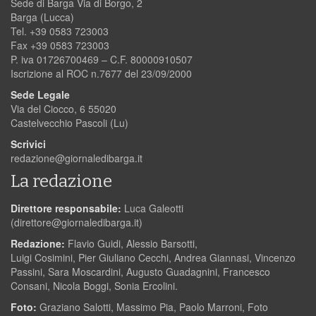
Sede di Barga Via di Borgo, 2
Barga (Lucca)
Tel. +39 0583 723003
Fax +39 0583 723003
P. iva 01726700469 – C.F. 80000910507
Iscrizione al ROC n.7677 del 23/09/2000
Sede Legale
Via del Ciocco, 6 55020
Castelvecchio Pascoli (Lu)
Scrivici
redazione@giornaledibarga.it
La redazione
Direttore responsabile:
Luca Galeotti
(
direttore@giornaledibarga.it
)
Redazione:
Flavio Guidi, Alessio Barsotti,
Luigi Cosimini, Pier Giuliano Cecchi, Andrea Giannasi, Vincenzo
Passini, Sara Moscardini, Augusto Guadagnini, Francesco
Consani, Nicola Boggi, Sonia Ercolini.
Foto:
Graziano Salotti, Massimo Pia, Paolo Marroni, Foto