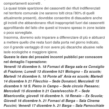
comportamenti scorretti .
La quasi totale sparizione dei cassonetti dei rifiuti indifferenziati
nel territorio comunale (ne saranno tolti circa l’80% di quelli
attualmente presenti), dovrebbe consentire di dissuadere anche
gli incivili che abbandonano rifiuti inappropriati fuori dai cassonetti
approfittando del fatto che questi si trovano spesso in zone isolate
o poco sorvegliate.
Insomma, dovremo solo imparare a differenziare di più e abituarci
a mettere quello che resta fuori dalla porta nel giorno indicato,
con il grande vantaggio di non avere più discariche abusive nelle
isole ecologiche e maggiore igiene.
Queste le date dei prossimi incontri pubblici per conoscere
nel dettaglio l’operazione:
Venerdì 10 dicembre h. 18 Fornaci di Barga sala ex Consiglio
di Frazione; Lunedì 13 dicembre h21 Mologno – Ex scuole;
Martedì 14 dicembre h. 18 Ponte all’ Ania ex scuole; Martedì
14 dicembre h 21 Filecchio – Sede Donatori; Mercoledì 15
dicembre h 18 S. Pietro in Campo – Sede circolo Paesano;
Mercoledì 15 dicembre h 21 Castelvecchio P. – Sede
Misericordia; giovedì 16 dicembre h. 18 Renaio – Ex Scuola;
Giovedì 16 dicembre h. 21 Fornaci di Barga – Sala Cinema
Puccini; Venerdì 17 dicembre h. 21 Barga – Sala Parrocchiale