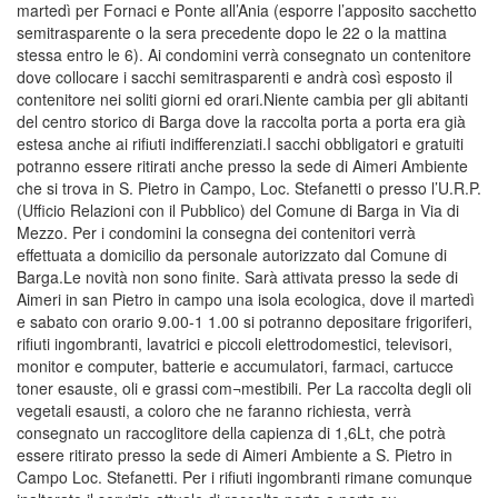
martedì per Fornaci e Ponte all’Ania (esporre l’apposito sacchetto
semitrasparente o la sera precedente dopo le 22 o la mattina
stessa entro le 6). Ai condomini verrà consegnato un contenitore
dove collocare i sacchi semitrasparenti e andrà così esposto il
contenitore nei soliti giorni ed orari.Niente cambia per gli abitanti
del centro storico di Barga dove la raccolta porta a porta era già
estesa anche ai rifiuti indifferenziati.I sacchi obbligatori e gratuiti
potranno essere ritirati anche presso la sede di Aimeri Ambiente
che si trova in S. Pietro in Campo, Loc. Stefanetti o presso l’U.R.P.
(Ufficio Relazioni con il Pubblico) del Comune di Barga in Via di
Mezzo. Per i condomini la consegna dei contenitori verrà
effettuata a domicilio da personale autorizzato dal Comune di
Barga.Le novità non sono finite. Sarà attivata presso la sede di
Aimeri in san Pietro in campo una isola ecologica, dove il martedì
e sabato con orario 9.00-1 1.00 si potranno depositare frigoriferi,
rifiuti ingombranti, lavatrici e piccoli elettrodomestici, televisori,
monitor e computer, batterie e accumulatori, farmaci, cartucce
toner esauste, oli e grassi com¬mestibili. Per La raccolta degli oli
vegetali esausti, a coloro che ne faranno richiesta, verrà
consegnato un raccoglitore della capienza di 1,6Lt, che potrà
essere ritirato presso la sede di Aimeri Ambiente a S. Pietro in
Campo Loc. Stefanetti. Per i rifiuti ingombranti rimane comunque