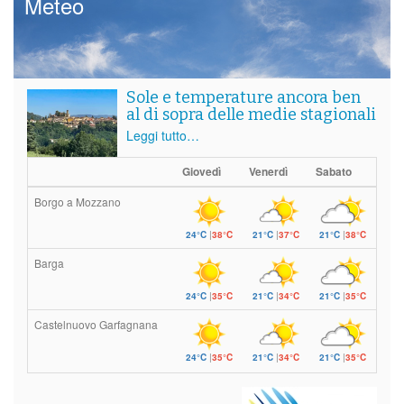
Meteo
Sole e temperature ancora ben
al di sopra delle medie stagionali
Leggi tutto…
Giovedì
Venerdì
Sabato
Borgo a Mozzano
24°C
|
38°C
21°C
|
37°C
21°C
|
38°C
Barga
24°C
|
35°C
21°C
|
34°C
21°C
|
35°C
Castelnuovo Garfagnana
24°C
|
35°C
21°C
|
34°C
21°C
|
35°C