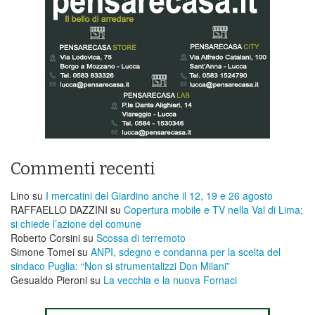
Commenti recenti
Lino
su
I mercatini del Giardino anche il 12, 19 e 26 agosto
RAFFAELLO DAZZINI
su
​Copertura mobile e TV nella Val di Lima;
si chiede l’azione del comune
Roberto Corsini
su
Scossa di terremoto
Simone Tomei
su
ANPI, sdegno e condanna per la scelta del
sindaco Puglia: “Non si strumentalizzi Don Milani”
Gesualdo Pieroni
su
La vecchia e la nuova Fornaci