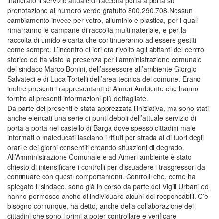
inalterato il servizio attuale di raccolta porta a porta su
prenotazione al numero verde gratuito 800.290.708.Nessun
cambiamento invece per vetro, alluminio e plastica, per i quali
rimarranno le campane di raccolta multimateriale, e per la
raccolta di umido e carta che continueranno ad essere gestiti
come sempre. L’incontro di ieri era rivolto agli abitanti del centro
storico ed ha visto la presenza per l’amministrazione comunale
del sindaco Marco Bonini, dell’assessore all’ambiente Giorgio
Salvateci e di Luca Tortelli dell’area tecnica del comune. Erano
inoltre presenti i rappresentanti di Aimeri Ambiente che hanno
fornito ai presenti informazioni più dettagliate.
Da parte dei presenti è stata apprezzata l’iniziativa, ma sono stati
anche elencati una serie di punti deboli dell’attuale servizio di
porta a porta nel castello di Barga dove spesso cittadini male
informati o maleducati lasciano i rifiuti per strada al di fuori degli
orari e dei giorni consentiti creando situazioni di degrado.
All’Amministrazione Comunale e ad Aimeri ambiente è stato
chiesto di intensificare i controlli per dissuadere i trasgressori da
continuare con questi comportamenti. Controlli che, come ha
spiegato il sindaco, sono già in corso da parte dei Vigili Urbani ed
hanno permesso anche di individuare alcuni dei responsabili. C’è
bisogno comunque, ha detto, anche della collaborazione dei
cittadini che sono i primi a poter controllare e verificare