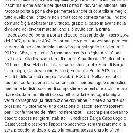
insomma e che anche per questi i cittadini dovranno affidarsi alla
raccolta porta a porta che permetterà anche di controllare meglio
tutto quello che i cittadini non smaltiscono correttamente.Il nostro
comune è già abbastanza virtuoso, grazie al balzo in avanti nella
divisione dei diversi materiali che si è avuto con la prima
introduzione del porta a porta nel 2008, passando dal misero 23%
del 2007, all’attuale 40%; le normative vigenti prevedono però che
la percentuale di materiale suddiviso per categorie arrivi entro il
2012 al 65%, e quindi si è reso necessario un “giro di vite” per
invitare la cittadinanza a fare di meglio.A partire dal 30 dicembre
201, così, il servizio domiciliare sarà esteso, nelle zone di Barga
Capoluogo, Castelvecchio Pascoli, Fornaci e Ponte All’Ania, ai
Rifiuti Indifferenziati non più riciclabili (R.S.U.). Nelle zone al di
fuori del porta a porta sarà potenziato il compostaggio domestico
mediante la distribuzione di compostiere domestiche a chi ne farà
richiesta.Saranno ritirati i cassonetti stradali e ad ogni famiglia
verrà consegnata (la distribuzione dovrebbe iniziare a partire dal
prossimo 18 dicembre) una dotazione di sacchi semitrasparenti
per il conferimento dei rifiuti indifferenziati. I sacchi pieni dovranno
essere esposti nei giorni stabiliti: il lunedì per Barga Capoluogo e
Castelvecchio (esporre l’apposito sacchetto semitrasparente o la
sera precedente dopo le 22 o la mattina stessa entro le 6) ed il