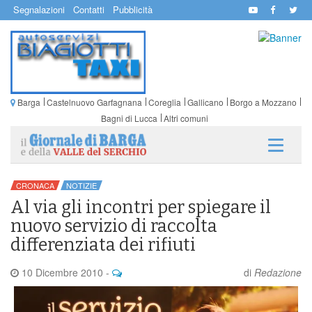
Segnalazioni
Contatti
Pubblicità
Barga
Castelnuovo Garfagnana
Coreglia
Gallicano
Borgo a Mozzano
Bagni di Lucca
Altri comuni
CRONACA
NOTIZIE
Al via gli incontri per spiegare il
nuovo servizio di raccolta
differenziata dei rifiuti
10 Dicembre 2010
-
di
Redazione