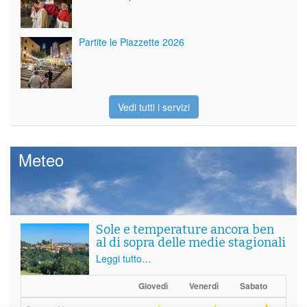
Partite le Piazzette 2026
Vedi tutti i servizi
Meteo
Sole e temperature ancora ben
al di sopra delle medie stagionali
Leggi tutto…
Giovedì
Venerdì
Sabato