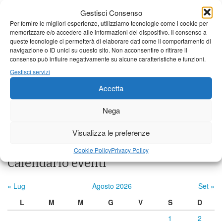
Borgo a Mozzano
Gestisci Consenso
19°C
|
38°C
21°C
|
37°C
21°C
|
36°C
Per fornire le migliori esperienze, utilizziamo tecnologie come i cookie per
memorizzare e/o accedere alle informazioni del dispositivo. Il consenso a
Barga
queste tecnologie ci permetterà di elaborare dati come il comportamento di
navigazione o ID unici su questo sito. Non acconsentire o ritirare il
19°C
|
35°C
21°C
|
34°C
21°C
|
33°C
consenso può influire negativamente su alcune caratteristiche e funzioni.
Castelnuovo Garfagnana
Gestisci servizi
Accetta
20°C
|
35°C
21°C
|
34°C
22°C
|
33°C
Nega
Previsioni a cura di:
Visualizza le preferenze
Cookie Policy
Privacy Policy
Calendario eventi
« Lug
Agosto 2026
Set »
L
M
M
G
V
S
D
1
2