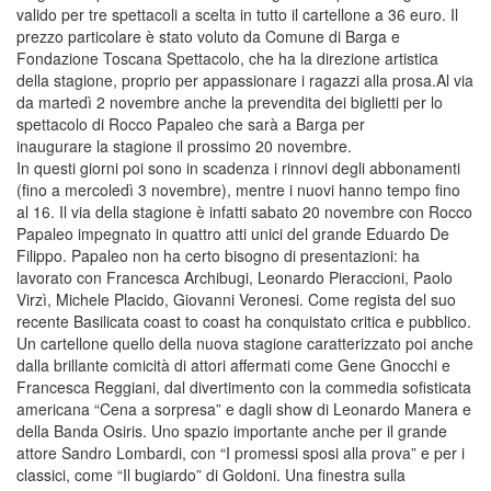
valido per tre spettacoli a scelta in tutto il cartellone a 36 euro. Il
prezzo particolare è stato voluto da Comune di Barga e
Fondazione Toscana Spettacolo, che ha la direzione artistica
della stagione, proprio per appassionare i ragazzi alla prosa.Al via
da martedì 2 novembre anche la prevendita dei biglietti per lo
spettacolo di Rocco Papaleo che sarà a Barga per
inaugurare la stagione il prossimo 20 novembre.
In questi giorni poi sono in scadenza i rinnovi degli abbonamenti
(fino a mercoledì 3 novembre), mentre i nuovi hanno tempo fino
al 16. Il via della stagione è infatti sabato 20 novembre con Rocco
Papaleo impegnato in quattro atti unici del grande Eduardo De
Filippo. Papaleo non ha certo bisogno di presentazioni: ha
lavorato con Francesca Archibugi, Leonardo Pieraccioni, Paolo
Virzì, Michele Placido, Giovanni Veronesi. Come regista del suo
recente Basilicata coast to coast ha conquistato critica e pubblico.
Un cartellone quello della nuova stagione caratterizzato poi anche
dalla brillante comicità di attori affermati come Gene Gnocchi e
Francesca Reggiani, dal divertimento con la commedia sofisticata
americana “Cena a sorpresa” e dagli show di Leonardo Manera e
della Banda Osiris. Uno spazio importante anche per il grande
attore Sandro Lombardi, con “I promessi sposi alla prova” e per i
classici, come “Il bugiardo” di Goldoni. Una finestra sulla