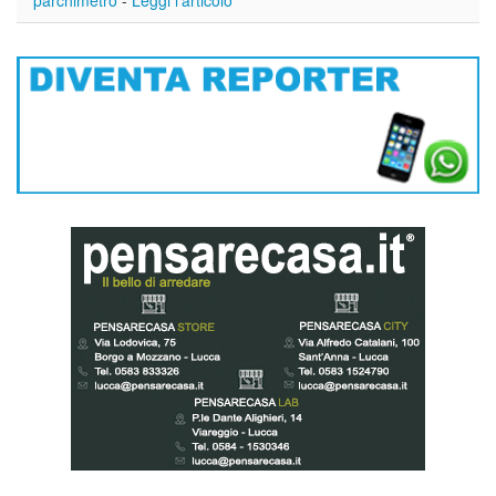
parchimetro
-
Leggi l'articolo