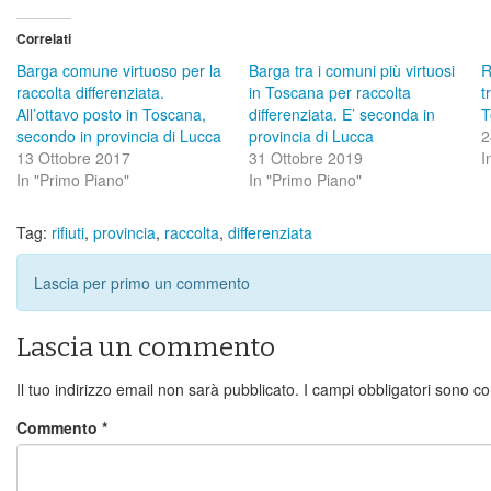
Correlati
Barga comune virtuoso per la
Barga tra i comuni più virtuosi
R
raccolta differenziata.
in Toscana per raccolta
t
All’ottavo posto in Toscana,
differenziata. E’ seconda in
T
secondo in provincia di Lucca
provincia di Lucca
2
13 Ottobre 2017
31 Ottobre 2019
I
In "Primo Piano"
In "Primo Piano"
Tag:
rifiuti
,
provincia
,
raccolta
,
differenziata
Lascia per primo un commento
Lascia un commento
Il tuo indirizzo email non sarà pubblicato.
I campi obbligatori sono c
Commento
*