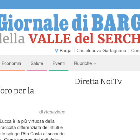
Barga
Castelnuovo Garfagnana
Core
Economia
Salute
Eventi
Rubriche
Diretta NoiTv
oro per la
di
Redazione
Lucca è la più virtuosa della
accolta differenziata dei rifiuti e
ltato spinge l’Ato Costa al secondo
ne. Come emerge dai dati della