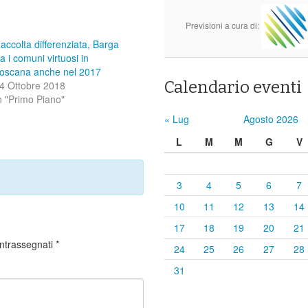
Previsioni a cura di:
accolta differenziata, Barga
ra i comuni virtuosi in
oscana anche nel 2017
Calendario eventi
4 Ottobre 2018
n "Primo Piano"
« Lug
Agosto 2026
L
M
M
G
V
3
4
5
6
7
10
11
12
13
14
17
18
19
20
21
ontrassegnati
*
24
25
26
27
28
31