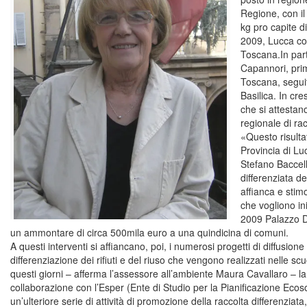
Regione, con il
kg pro capite di 
2009, Lucca con
Toscana.In part
Capannori, prim
Toscana, seguit
Basilica. In cr
che si attestan
regionale di rac
«Questo risulta
Provincia di L
Stefano Baccell
differenziata de
affianca e stim
che vogliono ini
2009 Palazzo D
un ammontare di circa 500mila euro a una quindicina di comuni.
A questi interventi si affiancano, poi, i numerosi progetti di diffusione 
differenziazione dei rifiuti e del riuso che vengono realizzati nelle scu
questi giorni – afferma l’assessore all’ambiente Maura Cavallaro – la
collaborazione con l’Esper (Ente di Studio per la Pianificazione Ecosos
un’ulteriore serie di attività di promozione della raccolta differenziata