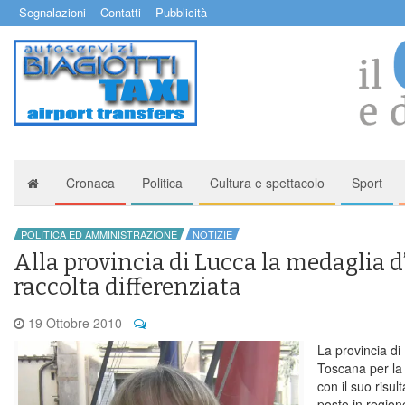
Segnalazioni
Contatti
Pubblicità
Cronaca
Politica
Cultura e spettacolo
Sport
POLITICA ED AMMINISTRAZIONE
NOTIZIE
Alla provincia di Lucca la medaglia d’
raccolta differenziata
19 Ottobre 2010
-
La provincia di 
Toscana per la r
con il suo risu
posto in regio