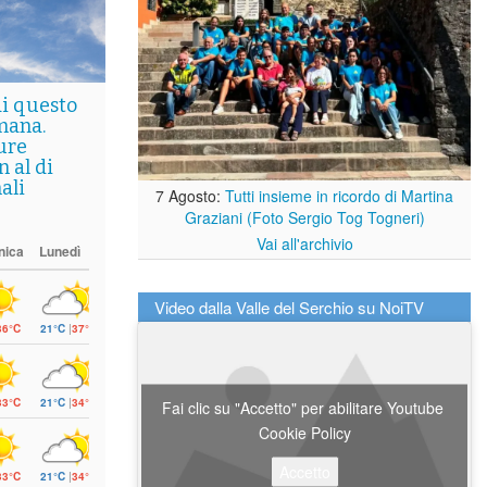
di questo
mana.
ure
 al di
ali
7 Agosto:
Tutti insieme in ricordo di Martina
Graziani (Foto Sergio Tog Togneri)
Vai all'archivio
nica
Lunedì
Video dalla Valle del Serchio su NoiTV
36°C
21°C
|
37°C
33°C
21°C
|
34°C
Fai clic su "Accetto" per abilitare Youtube
Cookie Policy
Accetto
33°C
21°C
|
34°C