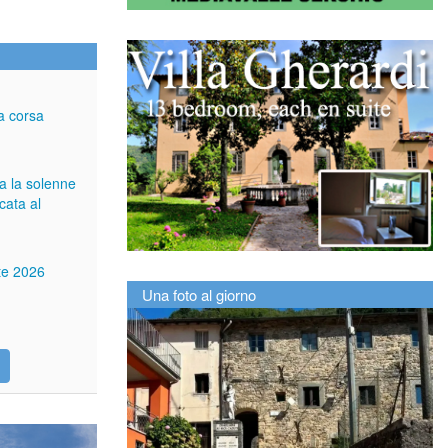
a corsa
ga la solenne
cata al
tte 2026
Una foto al giorno