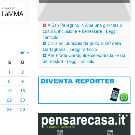
A San Pellegrino in Alpe una giornata di
cultura, inclusione e benessere
-
Leggi
l'articolo
Ciclismo, Juniores da grido al GP della
Garfagnana
-
Leggi l'articolo
Set »
Alle Prade Garfagnine celebrata la Festa
dei Pastori
-
Leggi l'articolo
S
D
1
2
8
9
15
16
22
23
29
30