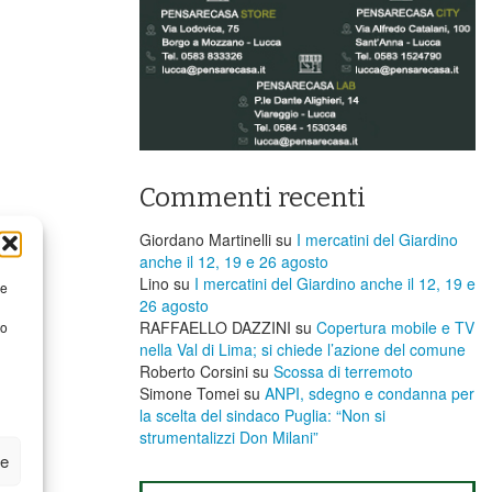
Commenti recenti
Giordano Martinelli
su
I mercatini del Giardino
anche il 12, 19 e 26 agosto
Lino
su
I mercatini del Giardino anche il 12, 19 e
re
26 agosto
RAFFAELLO DAZZINI
su
​Copertura mobile e TV
to
nella Val di Lima; si chiede l’azione del comune
Roberto Corsini
su
Scossa di terremoto
Simone Tomei
su
ANPI, sdegno e condanna per
la scelta del sindaco Puglia: “Non si
strumentalizzi Don Milani”
ze