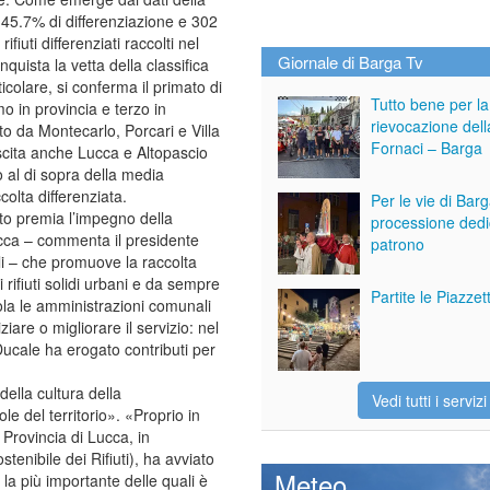
 45.7% di differenziazione e 302
rifiuti differenziati raccolti nel
Giornale di Barga Tv
quista la vetta della classifica
icolare, si conferma il primato di
Tutto bene per la
o in provincia e terzo in
rievocazione dell
o da Montecarlo, Porcari e Villa
Fornaci – Barga
escita anche Lucca e Altopascio
o al di sopra della media
colta differenziata.
Per le vie di Bar
to premia l’impegno della
processione dedi
ucca – commenta il presidente
patrono
i – che promuove la raccolta
i rifiuti solidi urbani e da sempre
Partite le Piazze
ola le amministrazioni comunali
ziare o migliorare il servizio: nel
ucale ha erogato contributi per
della cultura della
Vedi tutti i servizi
ole del territorio». «Proprio in
 Provincia di Lucca, in
tenibile dei Rifiuti), ha avviato
Meteo
, la più importante delle quali è