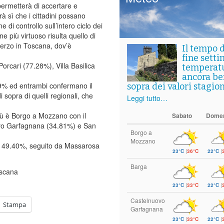
 permetterà di accertare e
rà sì che i cittadini possano
e di controllo sull’intero ciclo dei
ne più virtuoso risulta quello di
terzo in Toscana, dov’è
Il tempo 
fine setti
orcari (77.28%), Villa Basilica
temperat
ancora ben
29% ed entrambi confermano il
sopra dei valori stagion
i sopra di quelli regionali, che
Leggi tutto…
più è Borgo a Mozzano con il
Sabato
Dome
ovo Garfagnana (34.81%) e San
Borgo a
Mozzano
 il 49.40%, seguito da Massarosa
23°C
|
36°C
22°C
|
Barga
23°C
|
33°C
22°C
|
Castelnuovo
Stampa
Garfagnana
23°C
|
33°C
22°C
|