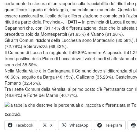
certamente la stesura di un rapporto sulla tracciabilità dei rifiuti che
quantificare il grado di riciclaggio, materiale per materiale. Questo fa
essere rassicurati sull’esito della differenziazione e completerà l’azion
rifiuti da parte della Provincia». I DATI – In provincia di Lucca il comu
Capannori che, con l’81.14% di differenziazione, dato che lo attesta 
preceduto solo da Montespertoli (91.65%) e Vaiano (81.26%).
Gli altri Comuni ricicloni della Lucchesia sono Montecarlo (80.58%), P
(72.79%) e Seravezza (68.43%).
Il Comune di Lucca ha raggiunto il 49.89% mentre Altopascio il 41.
trend positivo della Piana di Lucca dove i valori medi si attestano al d
sono del 38.56%.
Nella Media Valle e in Garfagnana il Comune dove si differenzia di 
40.66%, seguito da Barga (40.15%), Gallicano (35.23%), Castelnu
Romano (32.45%).
Tra i sette Comuni della Versilia, al primo posto c’è Pietrasanta con
(46.64%) e Forte dei Marmi (40.77%).
Condividi:
Facebook
X
WhatsApp
Telegram