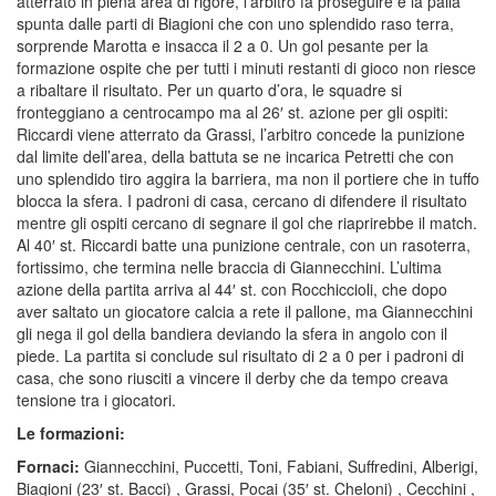
atterrato in piena area di rigore, l’arbitro fa proseguire e la palla
spunta dalle parti di Biagioni che con uno splendido raso terra,
sorprende Marotta e insacca il 2 a 0. Un gol pesante per la
formazione ospite che per tutti i minuti restanti di gioco non riesce
a ribaltare il risultato. Per un quarto d’ora, le squadre si
fronteggiano a centrocampo ma al 26′ st. azione per gli ospiti:
Riccardi viene atterrato da Grassi, l’arbitro concede la punizione
dal limite dell’area, della battuta se ne incarica Petretti che con
uno splendido tiro aggira la barriera, ma non il portiere che in tuffo
blocca la sfera. I padroni di casa, cercano di difendere il risultato
mentre gli ospiti cercano di segnare il gol che riaprirebbe il match.
Al 40′ st. Riccardi batte una punizione centrale, con un rasoterra,
fortissimo, che termina nelle braccia di Giannecchini. L’ultima
azione della partita arriva al 44′ st. con Rocchiccioli, che dopo
aver saltato un giocatore calcia a rete il pallone, ma Giannecchini
gli nega il gol della bandiera deviando la sfera in angolo con il
piede. La partita si conclude sul risultato di 2 a 0 per i padroni di
casa, che sono riusciti a vincere il derby che da tempo creava
tensione tra i giocatori.
Le formazioni:
Fornaci:
Giannecchini, Puccetti, Toni, Fabiani, Suffredini, Alberigi,
Biagioni (23′ st. Bacci) , Grassi, Pocai (35′ st. Cheloni) , Cecchini ,