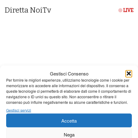
Diretta NoiTv
LIVE
Gestisci Consenso
Per fornire le migliori esperienze, utilizziamo tecnologie come i cookie per
memorizzare e/o accedere alle informazioni del dispositivo. Il consenso a
queste tecnologie ci permetterà di elaborare dati come il comportamento di
navigazione o ID unici su questo sito. Non acconsentire o ritirare il
consenso può influire negativamente su alcune caratteristiche e funzioni.
Giornale di Barga Tv
Gestisci servizi
Tutto bene per la rievocazione della corsa
Accetta
Fornaci – Barga
Nega