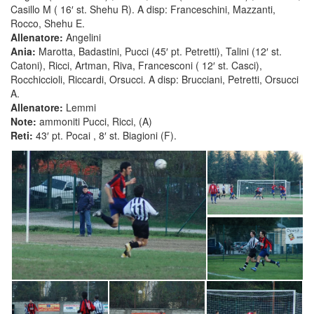
Casillo M ( 16′ st. Shehu R). A disp: Franceschini, Mazzanti,
Rocco, Shehu E.
Allenatore:
Angelini
Ania:
Marotta, Badastini, Pucci (45′ pt. Petretti), Talini (12′ st.
Catoni), Ricci, Artman, Riva, Francesconi ( 12′ st. Casci),
Rocchiccioli, Riccardi, Orsucci. A disp: Brucciani, Petretti, Orsucci
A.
Allenatore:
Lemmi
Note:
ammoniti Pucci, Ricci, (A)
Reti:
43′ pt. Pocai , 8′ st. Biagioni (F).