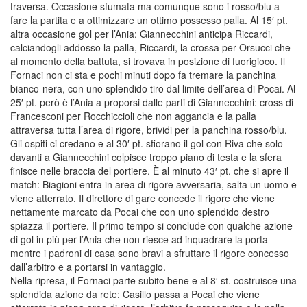
traversa. Occasione sfumata ma comunque sono i rosso/blu a
fare la partita e a ottimizzare un ottimo possesso palla. Al 15′ pt.
altra occasione gol per l’Ania: Giannecchini anticipa Riccardi,
calciandogli addosso la palla, Riccardi, la crossa per Orsucci che
al momento della battuta, si trovava in posizione di fuorigioco. Il
Fornaci non ci sta e pochi minuti dopo fa tremare la panchina
bianco-nera, con uno splendido tiro dal limite dell’area di Pocai. Al
25′ pt. però è l’Ania a proporsi dalle parti di Giannecchini: cross di
Francesconi per Rocchiccioli che non aggancia e la palla
attraversa tutta l’area di rigore, brividi per la panchina rosso/blu.
Gli ospiti ci credano e al 30′ pt. sfiorano il gol con Riva che solo
davanti a Giannecchini colpisce troppo piano di testa e la sfera
finisce nelle braccia del portiere. È al minuto 43′ pt. che si apre il
match: Biagioni entra in area di rigore avversaria, salta un uomo e
viene atterrato. Il direttore di gare concede il rigore che viene
nettamente marcato da Pocai che con uno splendido destro
spiazza il portiere. Il primo tempo si conclude con qualche azione
di gol in più per l’Ania che non riesce ad inquadrare la porta
mentre i padroni di casa sono bravi a sfruttare il rigore concesso
dall’arbitro e a portarsi in vantaggio.
Nella ripresa, il Fornaci parte subito bene e al 8′ st. costruisce una
splendida azione da rete: Casillo passa a Pocai che viene