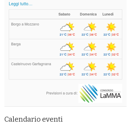
Leggi tutto…
Sabato
Domenica
Lunedì
Borgo a Mozzano
21°C
|
36°C
22°C
|
36°C
22°C
|
35°C
Barga
21°C
|
34°C
22°C
|
34°C
22°C
|
32°C
Castelnuovo Garfagnana
22°C
|
35°C
22°C
|
34°C
22°C
|
32°C
Previsioni a cura di:
Calendario eventi