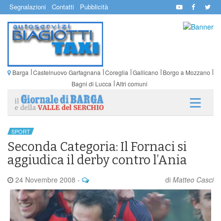
Segnalazioni
Contatti
Pubblicità
Barga
Castelnuovo Garfagnana
Coreglia
Gallicano
Borgo a Mozzano
Bagni di Lucca
Altri comuni
SPORT
Seconda Categoria: Il Fornaci si
aggiudica il derby contro l’Ania
24 Novembre 2008
-
di
Matteo Casci