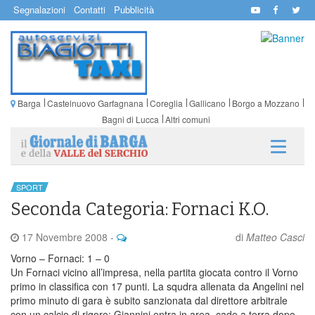
Segnalazioni
Contatti
Pubblicità
Barga
Castelnuovo Garfagnana
Coreglia
Gallicano
Borgo a Mozzano
Bagni di Lucca
Altri comuni
SPORT
Seconda Categoria: Fornaci K.O.
17 Novembre 2008
-
di
Matteo Casci
Vorno – Fornaci: 1 – 0
Un Fornaci vicino all’impresa, nella partita giocata contro il Vorno
primo in classifica con 17 punti. La squdra allenata da Angelini nel
primo minuto di gara è subito sanzionata dal direttore arbitrale
con un calcio di rigore: Giannini entra in area, cade a terra dopo