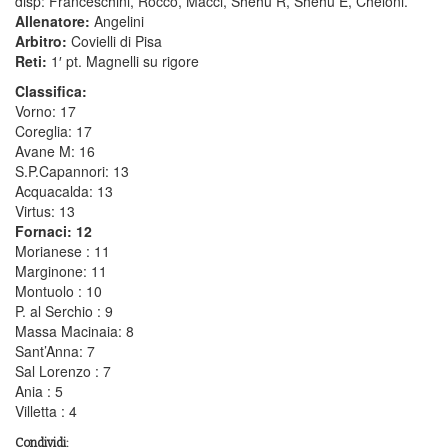
disp: Franceschini, Rocco, Macci, Shehu R, Shehu E, Cheloni.
Allenatore:
Angelini
Arbitro:
Covielli di Pisa
Reti:
1′ pt. Magnelli su rigore
Classifica:
Vorno: 17
Coreglia: 17
Avane M: 16
S.P.Capannori: 13
Acquacalda: 13
Virtus: 13
Fornaci: 12
Morianese : 11
Marginone: 11
Montuolo : 10
P. al Serchio : 9
Massa Macinaia: 8
Sant’Anna: 7
Sal Lorenzo : 7
Ania : 5
Villetta : 4
Condividi: