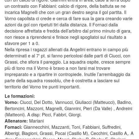
un contrasto con Fabbiani: calcio di rigore, della battuta se ne
incarica Magnelli che con un gran destro segna il gol partita. Il
Vorno capolista ci crede e cerca di fare sua la gara creando varie
azioni da gol con ripetuti tiri dalla distanza. Il Fornaci dalla
decisione affrettata e fredda dell’arbitro dal primo minuto di gara,
non riesce a riprendersi e finisce negli spogliatoi sul risultato a
sfavore per 1 a 0.
Nella ripresa i ragazzi allenati da Angelini entrano in campo più
determinati e al 7′ pt. si fanno pericolosi dalle parti di Ciucci, con
Grassi, che sfiora il pareggio. La squadra ospite, cresce sempre
più di tono ma il Vorno è bravo a non farsi mai trovare
impreparato e a ripartire in contropiede. Inutile l’arrembaggio da
parte della squadra rossoblu, che è costretta a lasciare sul
territorio del Vorno tre punti importanti.
Le formazioni:
Vorno:
Ciucci, Del Dotto, Vannucci, Giuliacci (Matteucci), Badino,
Bertoncini, Mazzoni, Magnelli, Giannini, Pieri (Da Valle) , Andreini
(Matteoni). A disp: Picci, Fabbri, Giorgi.
Allenatore:
Mariani
Fornaci:
Giannecchini, Mazzanti, Toni, Fabbiani, Suffredini,
Alberigi, Biagioni, Grassi, Pocai (Casillo M), Cecchini, Casillo A,. A