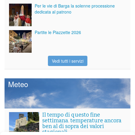
Per le vie di Barga la solenne processione
dedicata al patrono
Partite le Piazzette 2026
Vedi tutti i servizi
Meteo
Il tempo di questo fine
settimana. temperature ancora
ben al di sopra dei valori
stagionali