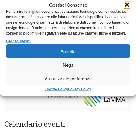
Leggi tutto…
Gestisci Consenso
Per fornire le migliori esperienze, utilizziamo tecnologie come i cookie per
Domenica
Lunedì
Martedì
memorizzare e/o accedere alle informazioni del dispositivo. Il consenso a
queste tecnologie ci permetterà di elaborare dati come il comportamento di
Borgo a Mozzano
navigazione o ID unici su questo sito. Non acconsentire o ritirare il
consenso può influire negativamente su alcune caratteristiche e funzioni.
25°C
|
36°C
21°C
|
37°C
22°C
|
38°C
Gestisci servizi
Barga
Accetta
25°C
|
33°C
21°C
|
34°C
22°C
|
35°C
Nega
Castelnuovo Garfagnana
Visualizza le preferenze
25°C
|
33°C
21°C
|
34°C
22°C
|
35°C
Cookie Policy
Privacy Policy
Previsioni a cura di:
Calendario eventi