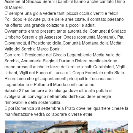
Assieme al Sindaco Sereni i bambini hanno anche cantato l’Inno
di Mameli.
E’ sempre una gioia vedere tanti piccoli occhi divertiti e felici!
Poi, dopo le dovute pulizie delle aree citate, il comitato paesano
ha offerto una grande colazione a piccoli e adulti.
Ovviamente erano presenti tante autorità del Comune: il Sindaco
Umberto Sereni e gli Assessori Onesti (comunità Montana), Pia,
Giovannetti, il Presidente della Comunità Montana della Media
Valle del Serchio Marco Bonini.
Con loro il Presidente del Circolo Legambiente Media Valle del
Serchio, Annamaria Biagioni.Durante l’intera manifestazione
erano presenti anche le forze dell’ordine locali: Carabinieri, Vigili
Urbani, Vigili del Fuoco di Lucca e il Corpo Forestale dello Stato
Ricordiamo che gli appuntamenti principali in Toscana con
Legambiente e Puliamo il Mondo continueranno.
Sabato 27 settembre a Sinalunga dove oltre alla pulizia si
svolgerà un convegno nell’ambito dell’Expò delle energie
rinnovabili e della sostenibilità.
E poi Domenica 28 settembre a Prato dove nel quartiere cinese la
manifestazione vedrà collaborare diverse etnie.