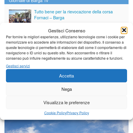
Giornale di Barga Tv
Tutto bene per la rievocazione della corsa
Fornaci – Barga
Gestisci Consenso
Per fornire le migliori esperienze, utilizziamo tecnologie come i cookie per
Per le vie di Barga la solenne processione
memorizzare e/o accedere alle informazioni del dispositivo. Il consenso a
dedicata al patrono
queste tecnologie ci permetterà di elaborare dati come il comportamento di
navigazione o ID unici su questo sito. Non acconsentire o ritirare il
consenso può influire negativamente su alcune caratteristiche e funzioni.
Partite le Piazzette 2026
Gestisci servizi
Accetta
Nega
Vedi tutti i servizi
Visualizza le preferenze
Meteo
Cookie Policy
Privacy Policy