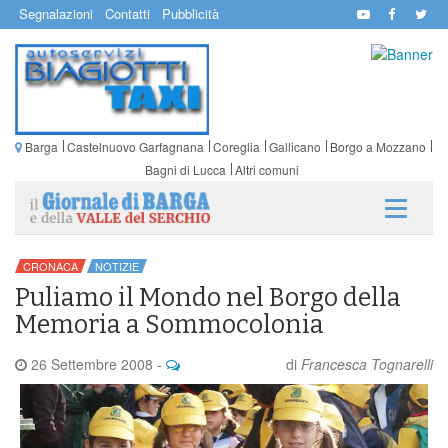
Segnalazioni
Contatti
Pubblicità
Barga
Castelnuovo Garfagnana
Coreglia
Gallicano
Borgo a Mozzano
Bagni di Lucca
Altri comuni
CRONACA
NOTIZIE
Puliamo il Mondo nel Borgo della
Memoria a Sommocolonia
26 Settembre 2008
-
di
Francesca Tognarelli