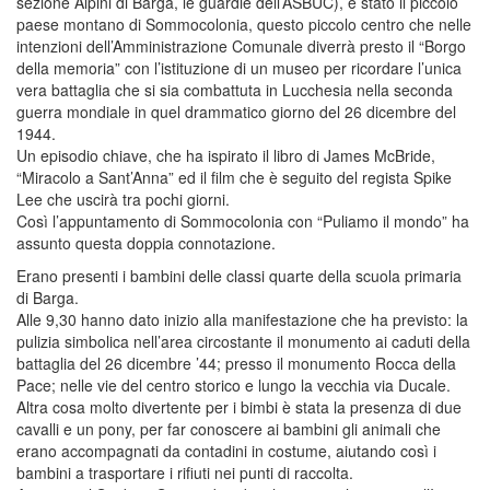
sezione Alpini di Barga, le guardie dell’ASBUC), è stato il piccolo
paese montano di Sommocolonia, questo piccolo centro che nelle
intenzioni dell’Amministrazione Comunale diverrà presto il “Borgo
della memoria” con l’istituzione di un museo per ricordare l’unica
vera battaglia che si sia combattuta in Lucchesia nella seconda
guerra mondiale in quel drammatico giorno del 26 dicembre del
1944.
Un episodio chiave, che ha ispirato il libro di James McBride,
“Miracolo a Sant’Anna” ed il film che è seguito del regista Spike
Lee che uscirà tra pochi giorni.
Così l’appuntamento di Sommocolonia con “Puliamo il mondo” ha
assunto questa doppia connotazione.
Erano presenti i bambini delle classi quarte della scuola primaria
di Barga.
Alle 9,30 hanno dato inizio alla manifestazione che ha previsto: la
pulizia simbolica nell’area circostante il monumento ai caduti della
battaglia del 26 dicembre ’44; presso il monumento Rocca della
Pace; nelle vie del centro storico e lungo la vecchia via Ducale.
Altra cosa molto divertente per i bimbi è stata la presenza di due
cavalli e un pony, per far conoscere ai bambini gli animali che
erano accompagnati da contadini in costume, aiutando così i
bambini a trasportare i rifiuti nei punti di raccolta.