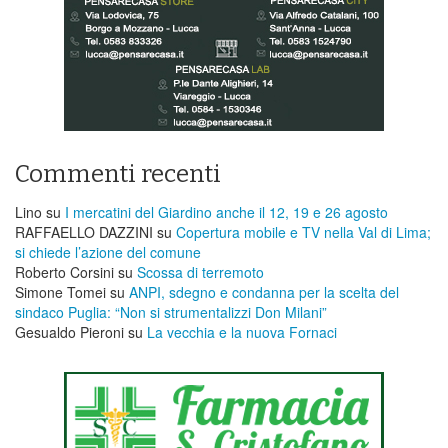
Commenti recenti
Lino
su
I mercatini del Giardino anche il 12, 19 e 26 agosto
RAFFAELLO DAZZINI
su
​Copertura mobile e TV nella Val di Lima;
si chiede l’azione del comune
Roberto Corsini
su
Scossa di terremoto
Simone Tomei
su
ANPI, sdegno e condanna per la scelta del
sindaco Puglia: “Non si strumentalizzi Don Milani”
Gesualdo Pieroni
su
La vecchia e la nuova Fornaci