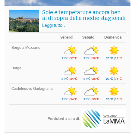
Sole e temperature ancora ben
al di sopra delle medie stagionali
Leggi tutto…
Venerdì
Sabato
Domenica
Borgo a Mozzano
21°C
|
37°C
21°C
|
38°C
23°C
|
38°C
Barga
21°C
|
34°C
21°C
|
35°C
23°C
|
35°C
Castelnuovo Garfagnana
21°C
|
34°C
21°C
|
35°C
23°C
|
35°C
Previsioni a cura di: