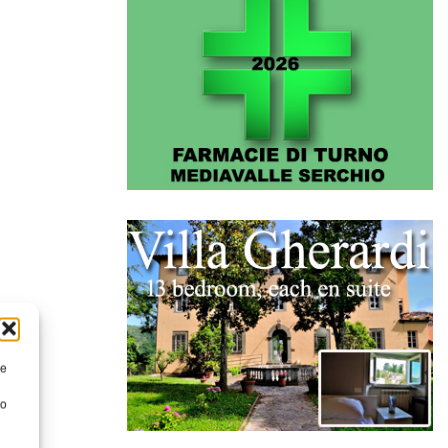
re
to