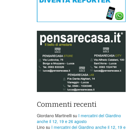
Commenti recenti
Giordano Martinelli
su
I mercatini del Giardino
anche il 12, 19 e 26 agosto
Lino
su
I mercatini del Giardino anche il 12, 19 e