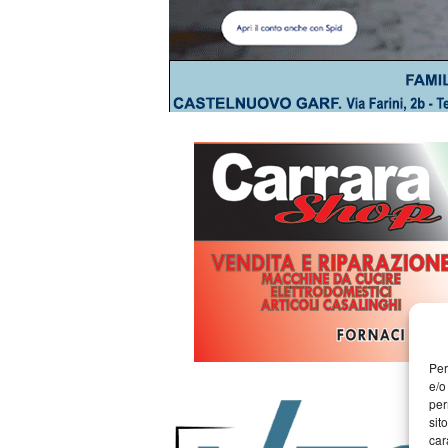
Per
e/o
per
sit
car