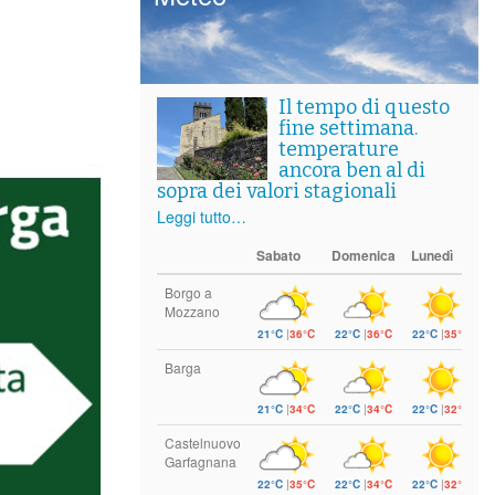
Il tempo di questo
fine settimana.
temperature
ancora ben al di
sopra dei valori stagionali
Leggi tutto…
Sabato
Domenica
Lunedì
Borgo a
Mozzano
21°C
|
36°C
22°C
|
36°C
22°C
|
35°C
Barga
21°C
|
34°C
22°C
|
34°C
22°C
|
32°C
Castelnuovo
Garfagnana
22°C
|
35°C
22°C
|
34°C
22°C
|
32°C