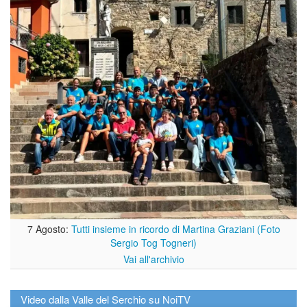
7 Agosto:
Tutti insieme in ricordo di Martina Graziani (Foto
Sergio Tog Togneri)
Vai all'archivio
Video dalla Valle del Serchio su NoiTV