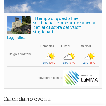
Il tempo di questo fine
settimana. temperature ancora
ben al di sopra dei valori
stagionali
Leggi tutto…
Domenica
Lunedì
Martedì
Borgo a Mozzano
25°C
|
36°C
21°C
|
37°C
22°C
|
38°C
Previsioni a cura di:
Calendario eventi