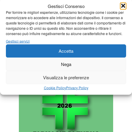
« Lug
Agosto 2026
Set »
Gestisci Consenso
Per fornire le migliori esperienze, utilizziamo tecnologie come i cookie per
L
M
M
G
V
S
D
memorizzare e/o accedere alle informazioni del dispositivo. Il consenso a
queste tecnologie ci permetterà di elaborare dati come il comportamento di
1
2
navigazione o ID unici su questo sito. Non acconsentire o ritirare il
3
4
5
6
7
8
9
consenso può influire negativamente su alcune caratteristiche e funzioni.
Gestisci servizi
10
11
12
13
14
15
16
Accetta
17
18
19
20
21
22
23
24
25
26
27
28
29
30
Nega
31
Visualizza le preferenze
Cookie Policy
Privacy Policy