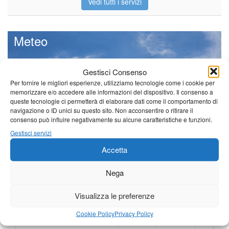
Vedi tutti i servizi
Meteo
Gestisci Consenso
Per fornire le migliori esperienze, utilizziamo tecnologie come i cookie per
memorizzare e/o accedere alle informazioni del dispositivo. Il consenso a
Il tempo di questo fine
queste tecnologie ci permetterà di elaborare dati come il comportamento di
settimana. temperature ancora
navigazione o ID unici su questo sito. Non acconsentire o ritirare il
ben al di sopra dei valori
consenso può influire negativamente su alcune caratteristiche e funzioni.
stagionali
Gestisci servizi
Leggi tutto…
Accetta
Sabato
Domenica
Lunedì
Borgo a Mozzano
Nega
23°C
|
36°C
22°C
|
36°C
21°C
|
37°C
Visualizza le preferenze
Barga
Cookie Policy
Privacy Policy
23°C
|
33°C
22°C
|
33°C
21°C
|
34°C