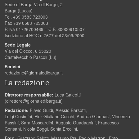
Sede di Barga Via di Borgo, 2
Barga (Lucca)
Tel. +39 0583 723003
Fax +39 0583 723003
P. iva 01726700469 – C.F. 80000910507
Iscrizione al ROC n.7677 del 23/09/2000
Sede Legale
Via del Ciocco, 6 55020
Castelvecchio Pascoli (Lu)
Scrivici
redazione@giornaledibarga.it
La redazione
Direttore responsabile:
Luca Galeotti
(
direttore@giornaledibarga.it
)
Redazione:
Flavio Guidi, Alessio Barsotti,
Luigi Cosimini, Pier Giuliano Cecchi, Andrea Giannasi, Vincenzo
Passini, Sara Moscardini, Augusto Guadagnini, Francesco
Consani, Nicola Boggi, Sonia Ercolini.
Foto:
Graziano Salotti, Massimo Pia, Paolo Marroni, Foto