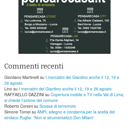
Commenti recenti
Giordano Martinelli
su
I mercatini del Giardino anche il 12, 19 e
26 agosto
Lino
su
I mercatini del Giardino anche il 12, 19 e 26 agosto
RAFFAELLO DAZZINI
su
​Copertura mobile e TV nella Val di Lima;
si chiede l’azione del comune
Roberto Corsini
su
Scossa di terremoto
Simone Tomei
su
ANPI, sdegno e condanna per la scelta del
sindaco Puglia: “Non si strumentalizzi Don Milani”