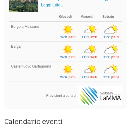
Leggi tutto…
Giovedì
Venerdì
Sabato
Borgo a Mozzano
24°C
|
38°C
21°C
|
37°C
21°C
|
38°C
Barga
24°C
|
35°C
21°C
|
34°C
21°C
|
35°C
Castelnuovo Garfagnana
24°C
|
35°C
21°C
|
34°C
21°C
|
35°C
Previsioni a cura di:
Calendario eventi