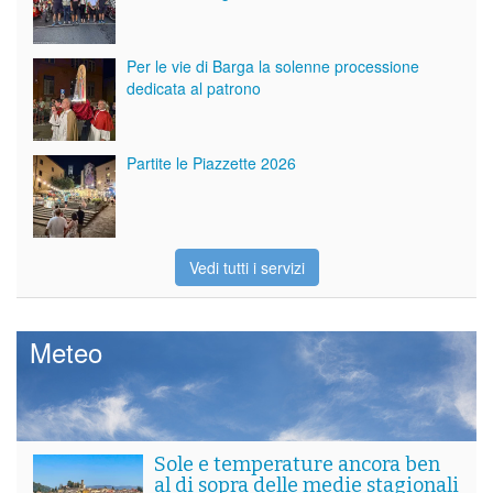
Per le vie di Barga la solenne processione
dedicata al patrono
Partite le Piazzette 2026
Vedi tutti i servizi
Meteo
Sole e temperature ancora ben
al di sopra delle medie stagionali