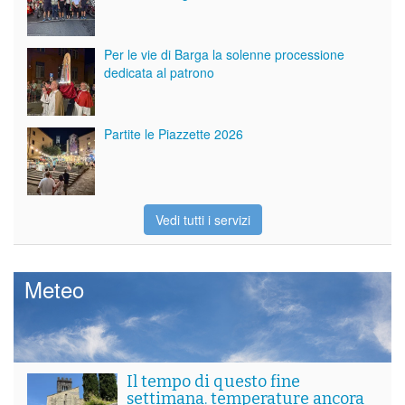
Per le vie di Barga la solenne processione
dedicata al patrono
Partite le Piazzette 2026
Vedi tutti i servizi
Meteo
Il tempo di questo fine
settimana. temperature ancora