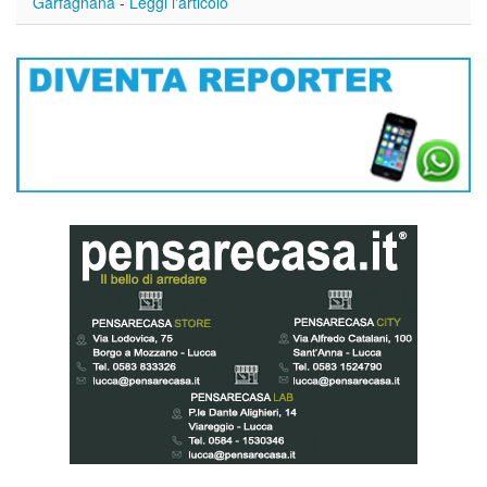
Garfagnana
-
Leggi l'articolo