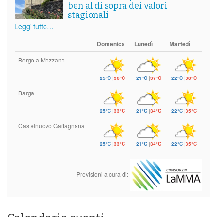
ben al di sopra dei valori
stagionali
Leggi tutto…
Domenica
Lunedì
Martedì
Borgo a Mozzano
25°C
|
36°C
21°C
|
37°C
22°C
|
38°C
Barga
25°C
|
33°C
21°C
|
34°C
22°C
|
35°C
Castelnuovo Garfagnana
25°C
|
33°C
21°C
|
34°C
22°C
|
35°C
Previsioni a cura di: