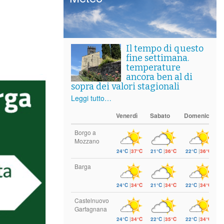
Il tempo di questo
fine settimana.
temperature
ancora ben al di
sopra dei valori stagionali
Leggi tutto…
Venerdì
Sabato
Domenica
Borgo a
Mozzano
24°C
|
37°C
21°C
|
36°C
22°C
|
36°C
Barga
24°C
|
34°C
21°C
|
34°C
22°C
|
34°C
Castelnuovo
Garfagnana
24°C
|
34°C
22°C
|
35°C
22°C
|
34°C