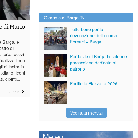
Giornale di Barga Tv
e di Mario
Tutto bene per la
rievocazione della corsa
Fornaci – Barga
a Barga, e
ostro di
lture.I pezzi
Per le vie di Barga la solenne
realizzati con
processione dedicata al
i di lastre in
patrono
tidiano, legni
, dipinti...
Partite le Piazzette 2026
di
m.e.
Vedi tutti i servizi
Meteo