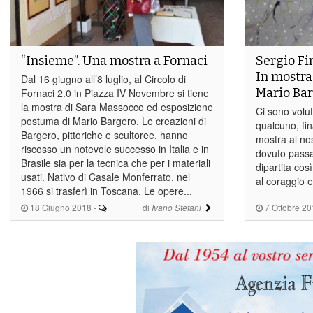
“Insieme”. Una mostra a Fornaci
Sergio Fin
In mostra 
Dal 16 giugno all’8 luglio, al Circolo di
Mario Ba
Fornaci 2.0 in Piazza IV Novembre si tiene
la mostra di Sara Massocco ed esposizione
Ci sono volu
postuma di Mario Bargero. Le creazioni di
qualcuno, fi
Bargero, pittoriche e scultoree, hanno
mostra al nos
riscosso un notevole successo in Italia e in
dovuto passa
Brasile sia per la tecnica che per i materiali
dipartita cos
usati. Nativo di Casale Monferrato, nel
al coraggio e
1966 si trasferì in Toscana. Le opere...
18 Giugno 2018
-
di
7 Ottobre 20
Ivano Stefani