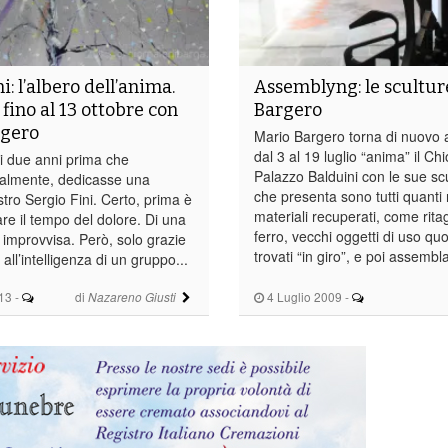
i: l’albero dell’anima.
Assemblyng: le scultur
fino al 13 ottobre con
Bargero
rgero
Mario Bargero torna di nuovo 
dal 3 al 19 luglio “anima” il Chi
ti due anni prima che
Palazzo Balduini con le sue scu
nalmente, dedicasse una
che presenta sono tutti quanti 
tro Sergio Fini. Certo, prima è
materiali recuperati, come ritagl
re il tempo del dolore. Di una
ferro, vecchi oggetti di uso quo
ì improvvisa. Però, solo grazie
trovati “in giro”, e poi assemblati
 all’intelligenza di un gruppo...
13
-
di
4 Luglio 2009
-
Nazareno Giusti