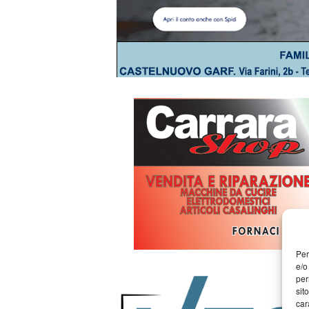
Per
e/o
per
sit
car