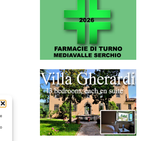
re
to