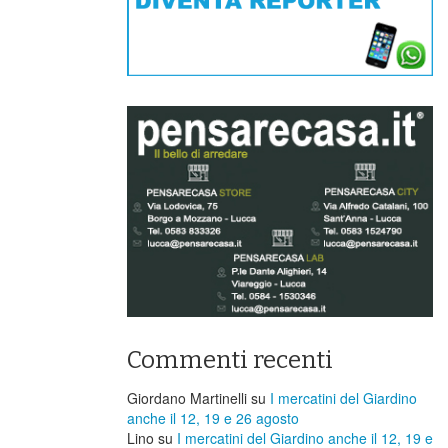
Commenti recenti
Giordano Martinelli
su
I mercatini del Giardino
anche il 12, 19 e 26 agosto
Lino
su
I mercatini del Giardino anche il 12, 19 e