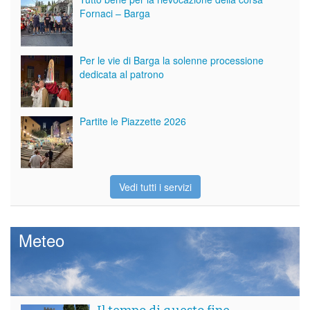
Fornaci – Barga
Per le vie di Barga la solenne processione
dedicata al patrono
Partite le Piazzette 2026
Vedi tutti i servizi
Meteo