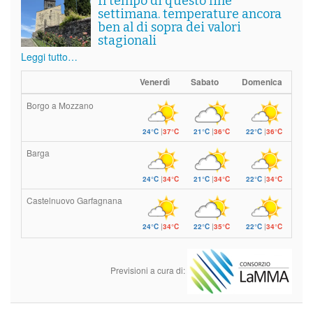
Il tempo di questo fine
settimana. temperature ancora
ben al di sopra dei valori
stagionali
Leggi tutto…
Venerdì
Sabato
Domenica
Borgo a Mozzano
24°C
|
37°C
21°C
|
36°C
22°C
|
36°C
Barga
24°C
|
34°C
21°C
|
34°C
22°C
|
34°C
Castelnuovo Garfagnana
24°C
|
34°C
22°C
|
35°C
22°C
|
34°C
Previsioni a cura di: