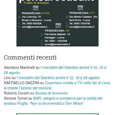
Commenti recenti
Giordano Martinelli
su
I mercatini del Giardino anche il 12, 19 e
26 agosto
Lino
su
I mercatini del Giardino anche il 12, 19 e 26 agosto
RAFFAELLO DAZZINI
su
​Copertura mobile e TV nella Val di Lima;
si chiede l’azione del comune
Roberto Corsini
su
Scossa di terremoto
Simone Tomei
su
ANPI, sdegno e condanna per la scelta del
sindaco Puglia: “Non si strumentalizzi Don Milani”