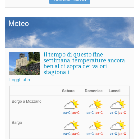
Meteo
Il tempo di questo fine
settimana. temperature ancora
ben al di sopra dei valori
stagionali
Leggi tutto…
Sabato
Domenica
Lunedì
Borgo a Mozzano
23°C
|
36°C
22°C
|
36°C
21°C
|
37°C
Barga
23°C
|
33°C
22°C
|
33°C
21°C
|
34°C