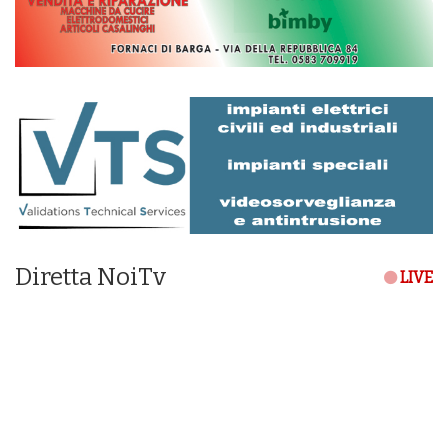
Diretta NoiTv
LIVE