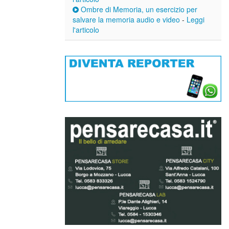
Ombre di Memoria, un esercizio per
salvare la memoria audio e video
-
Leggi
l'articolo