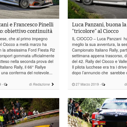
ani e Francesco Pinelli
Luca Panzani, buona l
: obiettivo continuità
“tricolore” al Ciocco
chese, che al primo impegno
IL CIOCCO – Luca Panzani ha 
el Ciocco a metà marzo ha
meglio la sua avventura, la ses
n la attesissima Ford Fiesta R2
Campionato Italiano Rally, parti
orsport gommata ufficialmente
settimana appena trascorso, d
tteso nella seconda prova del
del 42. Rally del Ciocco e Vall
aliano Rally, il 66° Rallye
Il pilota lucchese era tra i drive
una conferma del notevole...
dopo l’annuncio che sarebbe d
9
-
di
27 Marzo 2019
-
d
Redazione