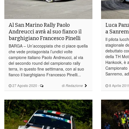
Al San Marino Rally Paolo
Luca Panz
Andreucci avrà al suo fianco il
a Sanremo
barghigiano Francesco Pinelli
Il pilota luc
stagionale d
BARGA – Un’accoppiata che ci piace quella
debuttato co
che vede protagonista l’undici volte
della TH Mot
campione italiano Paolo Andreucci, al via
Hankook, è a
del secondo round del campionato rally
Campionato It
terra, in questo fine settimana, con al suo
Sanremo, ad 
fianco il barghigiano Francesco Pinelli...
27 Agosto 2020
-
di
8 Aprile 201
Redazione