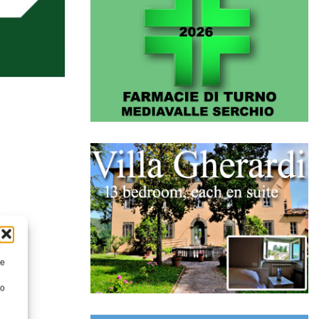
re
to