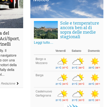
Sole e temperature
ancora ben al di
sopra delle medie
a del
stagionali
Aci/Sport,
Leggi tutto…
inelli
y. Il
Venerdì
Sabato
Domenica
 navigatore
Borgo a
to con una
Mozzano
citori della
21°C
|
37°C
21°C
|
38°C
23°C
|
38°C
ally della
l...
Barga
i
Redazione
21°C
|
34°C
21°C
|
35°C
23°C
|
35°C
Castelnuovo
Garfagnana
21°C
|
34°C
21°C
|
35°C
23°C
|
35°C