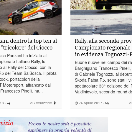
ani dentro la top ten al
Rally, alla seconda prov
“tricolore” del Ciocco
Campionato regionale 
in evidenza Tognozzi-P
a Panzani ha iniziato al
pionato Italiano Rally, lo
Buone nuove nel campo dei rall
 al Rally del Ciocco, con la
Barghigiano Francesco Pinelli,
R5 del Team BalBosca. Il pilota
di Gabriele Tognozzi, al debut
kook, portacolori della
Skoda Fabia R5, sono stati i vin
 Motorsport, affiancato dal
spettacolare 33^ edizione del R
rancesco Pinelli, ha...
Valdinievole, secondo round de
18
-
di
24 Aprile 2017
-
d
Redazione