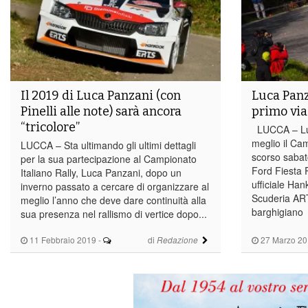
Il 2019 di Luca Panzani (con
Luca Panz
Pinelli alle note) sarà ancora
primo via 
“tricolore”
LUCCA – Luc
meglio il Cam
LUCCA – Sta ultimando gli ultimi dettagli
scorso sabato
per la sua partecipazione al Campionato
Ford Fiesta 
Italiano Rally, Luca Panzani, dopo un
ufficiale Han
inverno passato a cercare di organizzare al
Scuderia ART
meglio l’anno che deve dare continuità alla
barghigiano F
sua presenza nel rallismo di vertice dopo...
11 Febbraio 2019
-
di
27 Marzo 20
Redazione