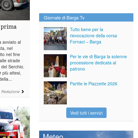
Giornale di Barga Tv
a prima
Tutto bene per la
rievocazione della corsa
Fornaci – Barga
avviato al
ta, nel
to nel fine
Per le vie di Barga la solenne
alle strade
processione dedicata al
e del Serchio.
patrono
r più attesi,
ella...
Partite le Piazzette 2026
i
Redazione
Vedi tutti i servizi
Meteo