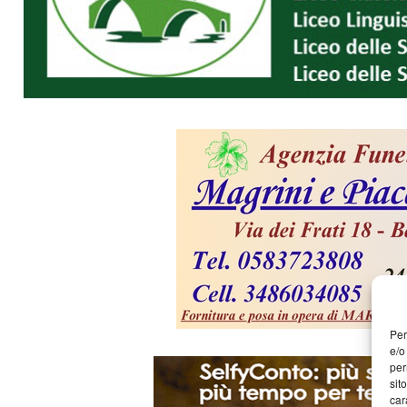
Per
e/o
per
sit
car