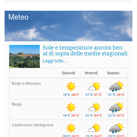
Meteo
Sole e temperature ancora ben
al di sopra delle medie stagionali
Leggi tutto…
Giovedì
Venerdì
Sabato
Borgo a Mozzano
19°C
|
38°C
21°C
|
37°C
21°C
|
36°C
Barga
19°C
|
35°C
21°C
|
34°C
21°C
|
33°C
Castelnuovo Garfagnana
20°C
|
35°C
21°C
|
34°C
22°C
|
33°C