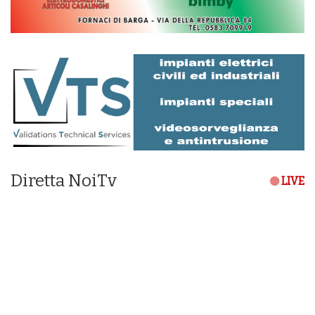
Diretta NoiTv
LIVE