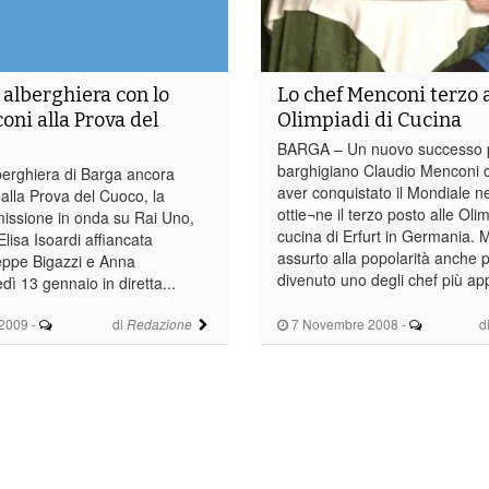
 alberghiera con lo
Lo chef Menconi terzo a
oni alla Prova del
Olimpiadi di Cucina
BARGA – Un nuovo successo p
barghigiano Claudio Menconi 
berghiera di Barga ancora
aver conquistato il Mondiale n
alla Prova del Cuoco, la
ottie¬ne il terzo posto alle Olim
missione in onda su Rai Uno,
cucina di Erfurt in Germania. 
lisa Isoardi affiancata
assurto alla popolarità anche 
eppe Bigazzi e Anna
divenuto uno degli chef più app
ì 13 gennaio in diretta...
2009
-
di
7 Novembre 2008
-
d
Redazione