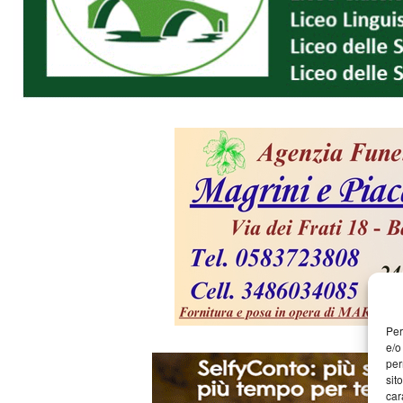
Per
e/o
per
sit
car