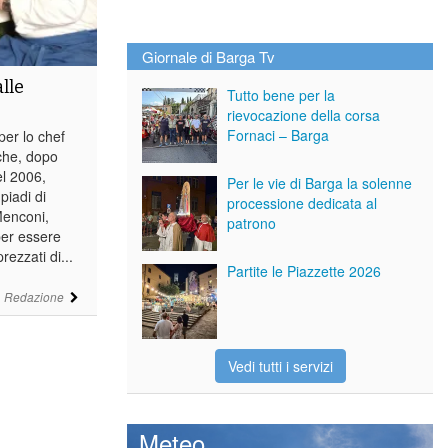
Giornale di Barga Tv
lle
Tutto bene per la
rievocazione della corsa
Fornaci – Barga
er lo chef
che, dopo
el 2006,
Per le vie di Barga la solenne
piadi di
processione dedicata al
Menconi,
patrono
per essere
rezzati di...
Partite le Piazzette 2026
i
Redazione
Vedi tutti i servizi
Meteo