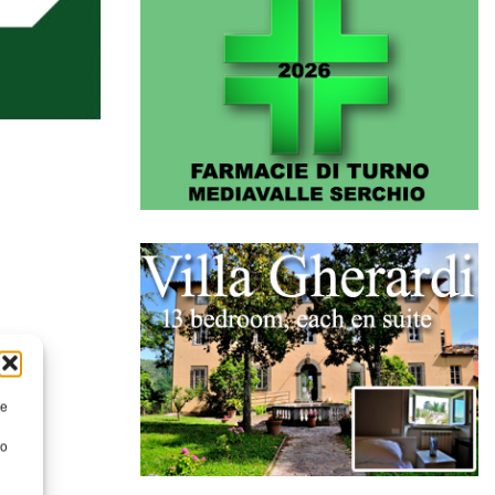
re
to