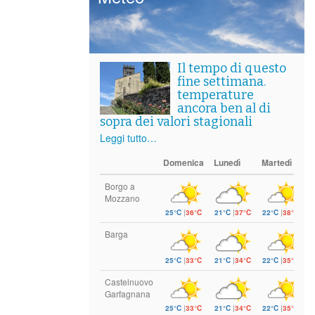
Il tempo di questo
fine settimana.
temperature
ancora ben al di
sopra dei valori stagionali
Leggi tutto…
Domenica
Lunedì
Martedì
Borgo a
Mozzano
25°C
|
36°C
21°C
|
37°C
22°C
|
38°C
Barga
25°C
|
33°C
21°C
|
34°C
22°C
|
35°C
Castelnuovo
Garfagnana
25°C
|
33°C
21°C
|
34°C
22°C
|
35°C