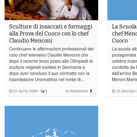
Sculture di insaccati e formaggi
La Scuola
alla Prova del Cuoco con lo chef
chef Menc
Claudio Menconi
Cuoco
Continuano le affermazioni professionali del
La scuola al
noto chef televisivo Claudio Menconi che
protagonista 
dopo il recente terzo posto alle Olimpiadi di
celebre tras
sculture vegetali svoltesi in Germania e
condotta da E
dopo aver concluso il suo contratto con la
dall’amico B
trasmissione Unomattina nel mese di...
Moroni.Marted
22 Aprile 2009
-
1
di
10 Gennaio 
Redazione