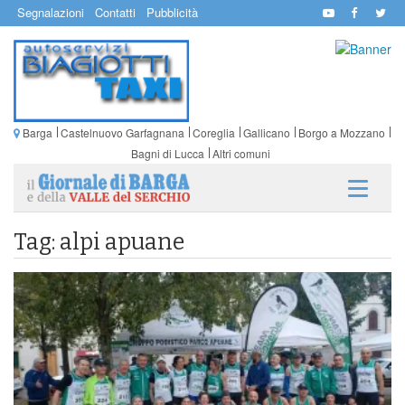
Segnalazioni
Contatti
Pubblicità
Barga
Castelnuovo Garfagnana
Coreglia
Gallicano
Borgo a Mozzano
Bagni di Lucca
Altri comuni
Tag: alpi apuane