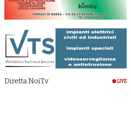
Diretta NoiTv
LIVE