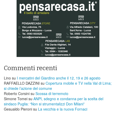
Commenti recenti
Lino
su
I mercatini del Giardino anche il 12, 19 e 26 agosto
RAFFAELLO DAZZINI
su
​Copertura mobile e TV nella Val di Lima;
si chiede l’azione del comune
Roberto Corsini
su
Scossa di terremoto
Simone Tomei
su
ANPI, sdegno e condanna per la scelta del
sindaco Puglia: “Non si strumentalizzi Don Milani”
Gesualdo Pieroni
su
La vecchia e la nuova Fornaci