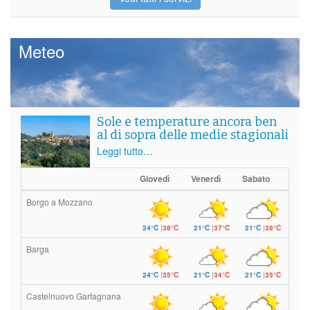
Meteo
Sole e temperature ancora ben
al di sopra delle medie stagionali
Leggi tutto…
Giovedì
Venerdì
Sabato
Borgo a Mozzano
24°C
|
38°C
21°C
|
37°C
21°C
|
38°C
Barga
24°C
|
35°C
21°C
|
34°C
21°C
|
35°C
Castelnuovo Garfagnana