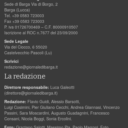
Sede di Barga Via di Borgo, 2
Barga (Lucca)
Tel. +39 0583 723003
Fax +39 0583 723003
P. iva 01726700469 – C.F. 80000910507
Iscrizione al ROC n.7677 del 23/09/2000
Sede Legale
Via del Ciocco, 6 55020
Castelvecchio Pascoli (Lu)
Scrivici
redazione@giornaledibarga.it
La redazione
Direttore responsabile:
Luca Galeotti
(
direttore@giornaledibarga.it
)
Redazione:
Flavio Guidi, Alessio Barsotti,
Luigi Cosimini, Pier Giuliano Cecchi, Andrea Giannasi, Vincenzo
Passini, Sara Moscardini, Augusto Guadagnini, Francesco
Consani, Nicola Boggi, Sonia Ercolini.
Foto:
Graziano Salotti, Massimo Pia, Paolo Marroni, Foto