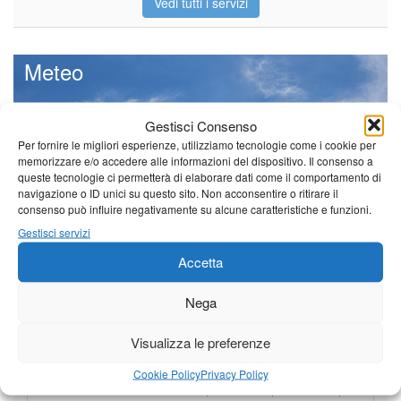
Vedi tutti i servizi
Meteo
Gestisci Consenso
Per fornire le migliori esperienze, utilizziamo tecnologie come i cookie per
memorizzare e/o accedere alle informazioni del dispositivo. Il consenso a
Il tempo di questo fine
queste tecnologie ci permetterà di elaborare dati come il comportamento di
settimana. temperature ancora
navigazione o ID unici su questo sito. Non acconsentire o ritirare il
ben al di sopra dei valori
consenso può influire negativamente su alcune caratteristiche e funzioni.
stagionali
Gestisci servizi
Leggi tutto…
Accetta
Venerdì
Sabato
Domenica
Borgo a Mozzano
Nega
24°C
|
37°C
21°C
|
36°C
22°C
|
36°C
Visualizza le preferenze
Barga
Cookie Policy
Privacy Policy
24°C
|
34°C
21°C
|
34°C
22°C
|
34°C