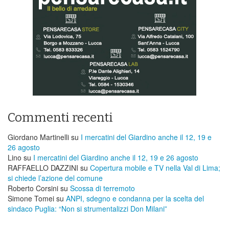
Commenti recenti
Giordano Martinelli
su
I mercatini del Giardino anche il 12, 19 e
26 agosto
Lino
su
I mercatini del Giardino anche il 12, 19 e 26 agosto
RAFFAELLO DAZZINI
su
​Copertura mobile e TV nella Val di Lima;
si chiede l’azione del comune
Roberto Corsini
su
Scossa di terremoto
Simone Tomei
su
ANPI, sdegno e condanna per la scelta del
sindaco Puglia: “Non si strumentalizzi Don Milani”