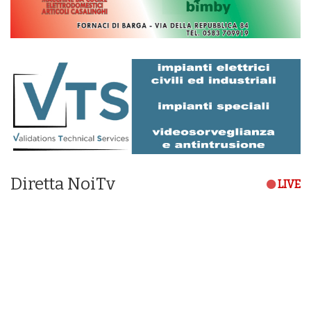
Diretta NoiTv
LIVE