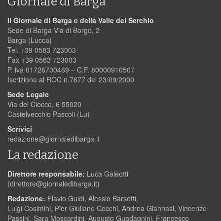
Giornale di Barga
Il Giornale di Barga e della Valle del Serchio
Sede di Barga Via di Borgo, 2
Barga (Lucca)
Tel. +39 0583 723003
Fax +39 0583 723003
P. iva 01726700469 – C.F. 80000910507
Iscrizione al ROC n.7677 del 23/09/2000
Sede Legale
Via del Ciocco, 6 55020
Castelvecchio Pascoli (Lu)
Scrivici
redazione@giornaledibarga.it
La redazione
Direttore responsabile:
Luca Galeotti
(
direttore@giornaledibarga.it
)
Redazione:
Flavio Guidi, Alessio Barsotti,
Luigi Cosimini, Pier Giuliano Cecchi, Andrea Giannasi, Vincenzo
Passini, Sara Moscardini, Augusto Guadagnini, Francesco