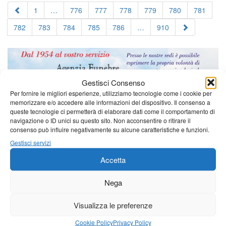
1
…
776
777
778
779
780
781
782
783
784
785
786
…
910
Gestisci Consenso
Per fornire le migliori esperienze, utilizziamo tecnologie come i cookie per
memorizzare e/o accedere alle informazioni del dispositivo. Il consenso a
queste tecnologie ci permetterà di elaborare dati come il comportamento di
navigazione o ID unici su questo sito. Non acconsentire o ritirare il
consenso può influire negativamente su alcune caratteristiche e funzioni.
Gestisci servizi
Accetta
Nega
Visualizza le preferenze
Cookie Policy
Privacy Policy