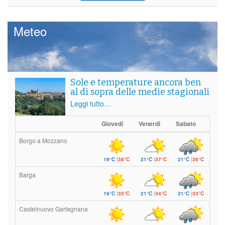
Meteo
Sole e temperature ancora ben
al di sopra delle medie stagionali
Leggi tutto…
Giovedì
Venerdì
Sabato
Borgo a Mozzano
19°C
|
38°C
21°C
|
37°C
21°C
|
36°C
Barga
19°C
|
35°C
21°C
|
34°C
21°C
|
33°C
Castelnuovo Garfagnana