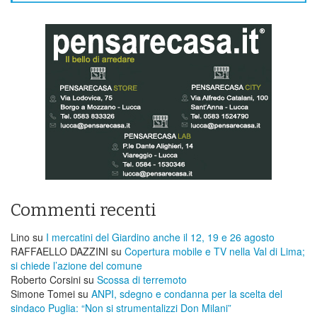
Commenti recenti
Lino
su
I mercatini del Giardino anche il 12, 19 e 26 agosto
RAFFAELLO DAZZINI
su
​Copertura mobile e TV nella Val di Lima;
si chiede l’azione del comune
Roberto Corsini
su
Scossa di terremoto
Simone Tomei
su
ANPI, sdegno e condanna per la scelta del
sindaco Puglia: “Non si strumentalizzi Don Milani”