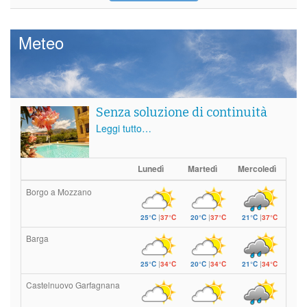
Meteo
Senza soluzione di continuità
Leggi tutto…
Lunedì
Martedì
Mercoledì
Borgo a Mozzano
25°C
|
37°C
20°C
|
37°C
21°C
|
37°C
Barga
25°C
|
34°C
20°C
|
34°C
21°C
|
34°C
Castelnuovo Garfagnana