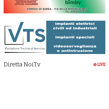
Diretta NoiTv
LIVE