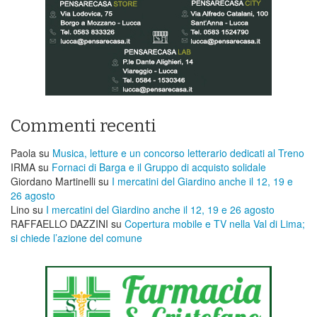
Commenti recenti
Paola
su
Musica, letture e un concorso letterario dedicati al Treno
IRMA
su
Fornaci di Barga e il Gruppo di acquisto solidale
Giordano Martinelli
su
I mercatini del Giardino anche il 12, 19 e
26 agosto
Lino
su
I mercatini del Giardino anche il 12, 19 e 26 agosto
RAFFAELLO DAZZINI
su
​Copertura mobile e TV nella Val di Lima;
si chiede l’azione del comune