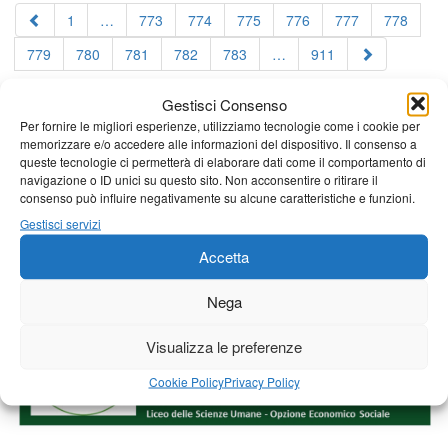
1
…
773
774
775
776
777
778
779
780
781
782
783
…
911
Gestisci Consenso
Per fornire le migliori esperienze, utilizziamo tecnologie come i cookie per
memorizzare e/o accedere alle informazioni del dispositivo. Il consenso a
queste tecnologie ci permetterà di elaborare dati come il comportamento di
navigazione o ID unici su questo sito. Non acconsentire o ritirare il
consenso può influire negativamente su alcune caratteristiche e funzioni.
Gestisci servizi
Accetta
Nega
Visualizza le preferenze
Cookie Policy
Privacy Policy