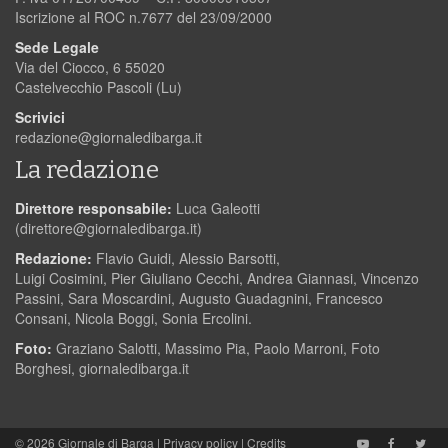
Iscrizione al ROC n.7677 del 23/09/2000
Sede Legale
Via del Ciocco, 6 55020
Castelvecchio Pascoli (Lu)
Scrivici
redazione@giornaledibarga.it
La redazione
Direttore responsabile:
Luca Galeotti
(
direttore@giornaledibarga.it
)
Redazione:
Flavio Guidi, Alessio Barsotti,
Luigi Cosimini, Pier Giuliano Cecchi, Andrea Giannasi, Vincenzo
Passini, Sara Moscardini, Augusto Guadagnini, Francesco
Consani, Nicola Boggi, Sonia Ercolini.
Foto:
Graziano Salotti, Massimo Pia, Paolo Marroni, Foto
Borghesi, giornaledibarga.it
© 2026
Giornale di Barga
|
Privacy policy
|
Credits