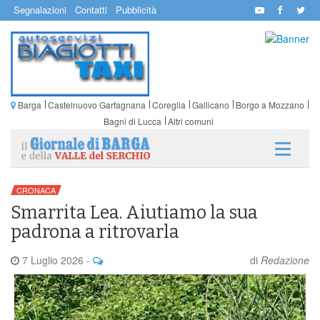
Segnalazioni
Contatti
Pubblicità
Barga
Castelnuovo Garfagnana
Coreglia
Gallicano
Borgo a Mozzano
Bagni di Lucca
Altri comuni
CRONACA
Smarrita Lea. Aiutiamo la sua
padrona a ritrovarla
7 Luglio 2026
-
di
Redazione