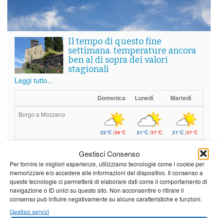
Il tempo di questo fine
settimana. temperature ancora
ben al di sopra dei valori
stagionali
Leggi tutto…
Domenica
Lunedì
Martedì
Borgo a Mozzano
22°C
|
36°C
21°C
|
37°C
21°C
|
37°C
Barga
Gestisci Consenso
Per fornire le migliori esperienze, utilizziamo tecnologie come i cookie per
22°C
|
33°C
21°C
|
34°C
21°C
|
34°C
memorizzare e/o accedere alle informazioni del dispositivo. Il consenso a
Castelnuovo Garfagnana
queste tecnologie ci permetterà di elaborare dati come il comportamento di
navigazione o ID unici su questo sito. Non acconsentire o ritirare il
consenso può influire negativamente su alcune caratteristiche e funzioni.
22°C
|
33°C
21°C
|
34°C
21°C
|
34°C
Gestisci servizi