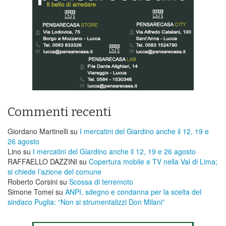
Commenti recenti
Giordano Martinelli
su
I mercatini del Giardino anche il 12, 19 e
26 agosto
Lino
su
I mercatini del Giardino anche il 12, 19 e 26 agosto
RAFFAELLO DAZZINI
su
​Copertura mobile e TV nella Val di Lima;
si chiede l’azione del comune
Roberto Corsini
su
Scossa di terremoto
Simone Tomei
su
ANPI, sdegno e condanna per la scelta del
sindaco Puglia: “Non si strumentalizzi Don Milani”