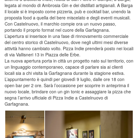
legata al mondo di Ambrosia Gin e dei distillati artigianali. A Barga
il locale si è imposto come pizzeria, pub e cocktail bar, unendo la
proposta food a quella del bere miscelato e degli eventi musicali.
Con Castelnuovo, il marchio compie ora un nuovo passo,
portando il proprio format nel cuore della Garfagnana.
L’apertura si inserisce in una fase di rinnovamento commerciale
del centro storico di Castelnuovo, dove negli ultimi mesi diverse
attività hanno cambiato volto. Pizza Indie prenderà posto nei locali
di via Vallisneri 13 in Piazza delle Erbe.
La nuova apertura porta in città un progetto nato sul territorio, con
un linguaggio contemporaneo, capace di parlare sia ai clienti
locali sia a chi visita la Garfagnana durante la stagione estiva.
L’appuntamento è quindi per giovedì 9 luglio, dalle ore 18 con
open bar per 2 ore. Sarà l’occasione per scoprire in anteprima il
nuovo locale, brindare con un gin tonic e assaggiare la pizza che
segna l’arrivo ufficiale di Pizza Indie a Castelnuovo di
Garfagnana.