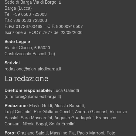
Sede di Barga Via di Borgo, 2
Barga (Lucca)
Tel. +39 0583 723003
Fax +39 0583 723003
P. iva 01726700469 – C.F. 80000910507
Iscrizione al ROC n.7677 del 23/09/2000
Sede Legale
Via del Ciocco, 6 55020
Castelvecchio Pascoli (Lu)
Scrivici
redazione@giornaledibarga.it
La redazione
Direttore responsabile:
Luca Galeotti
(
direttore@giornaledibarga.it
)
Redazione:
Flavio Guidi, Alessio Barsotti,
Luigi Cosimini, Pier Giuliano Cecchi, Andrea Giannasi, Vincenzo
Passini, Sara Moscardini, Augusto Guadagnini, Francesco
Consani, Nicola Boggi, Sonia Ercolini.
Foto:
Graziano Salotti, Massimo Pia, Paolo Marroni, Foto