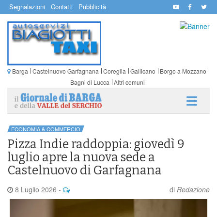
Segnalazioni
Contatti
Pubblicità
Barga
Castelnuovo Garfagnana
Coreglia
Gallicano
Borgo a Mozzano
Bagni di Lucca
Altri comuni
ECONOMIA & COMMERCIO
Pizza Indie raddoppia: giovedì 9
luglio apre la nuova sede a
Castelnuovo di Garfagnana
8 Luglio 2026
-
di
Redazione