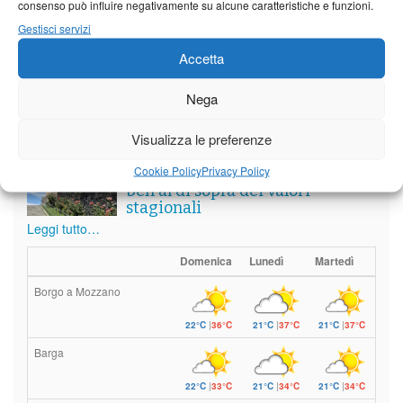
consenso può influire negativamente su alcune caratteristiche e funzioni.
Gestisci servizi
Accetta
Meteo
Nega
Visualizza le preferenze
Il tempo di questo fine
Cookie Policy
Privacy Policy
settimana. temperature ancora
ben al di sopra dei valori
stagionali
Leggi tutto…
Domenica
Lunedì
Martedì
Borgo a Mozzano
22°C
|
36°C
21°C
|
37°C
21°C
|
37°C
Barga
22°C
|
33°C
21°C
|
34°C
21°C
|
34°C