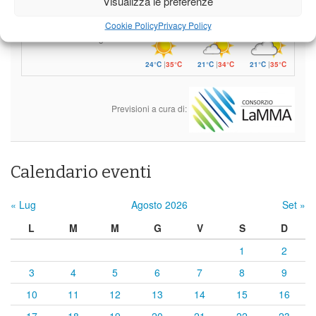
Visualizza le preferenze
24°C
|
35°C
21°C
|
34°C
21°C
|
35°C
Cookie Policy
Privacy Policy
Castelnuovo Garfagnana
24°C
|
35°C
21°C
|
34°C
21°C
|
35°C
Previsioni a cura di:
Calendario eventi
« Lug
Agosto 2026
Set »
L
M
M
G
V
S
D
1
2
3
4
5
6
7
8
9
10
11
12
13
14
15
16