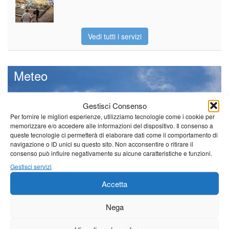
Vedi tutti i servizi
Meteo
Gestisci Consenso
Per fornire le migliori esperienze, utilizziamo tecnologie come i cookie per
memorizzare e/o accedere alle informazioni del dispositivo. Il consenso a
Sole e temperature ancora ben
queste tecnologie ci permetterà di elaborare dati come il comportamento di
al di sopra delle medie stagionali
navigazione o ID unici su questo sito. Non acconsentire o ritirare il
Leggi tutto…
consenso può influire negativamente su alcune caratteristiche e funzioni.
Gestisci servizi
Giovedì
Venerdì
Sabato
Accetta
Borgo a Mozzano
Nega
24°C
|
38°C
21°C
|
37°C
21°C
|
38°C
Barga