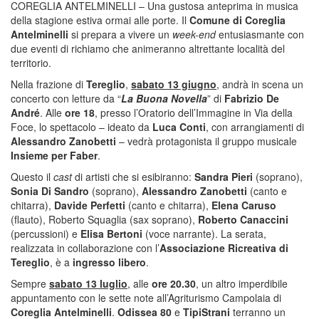
COREGLIA ANTELMINELLI – Una gustosa anteprima in musica
della stagione estiva ormai alle porte. Il
Comune di Coreglia
Antelminelli
si prepara a vivere un
week-end
entusiasmante con
due eventi di richiamo che animeranno altrettante località del
territorio.
Nella frazione di
Tereglio
,
sabato 13 giugno
, andrà in scena un
concerto con letture da “
La Buona Novella
” di
Fabrizio De
André
. Alle
ore 18
, presso l’Oratorio dell’Immagine in Via della
Foce, lo spettacolo – ideato da
Luca Conti
, con arrangiamenti di
Alessandro Zanobetti
– vedrà protagonista il gruppo musicale
Insieme per Faber
.
Questo il
cast
di artisti che si esibiranno:
Sandra Pieri
(soprano),
Sonia Di Sandro
(soprano),
Alessandro Zanobetti
(canto e
chitarra),
Davide Perfetti
(canto e chitarra),
Elena Caruso
(flauto), Roberto Squaglia (sax soprano),
Roberto Canaccini
(percussioni) e
Elisa Bertoni
(voce narrante). La serata,
realizzata in collaborazione con l’
Associazione Ricreativa di
Tereglio
, è a
ingresso libero
.
Sempre
sabato 13 luglio
, alle
ore 20.30
, un altro imperdibile
appuntamento con le sette note all’Agriturismo Campolaia di
Coreglia Antelminelli
.
Odissea 80
e
TipiStrani
terranno un