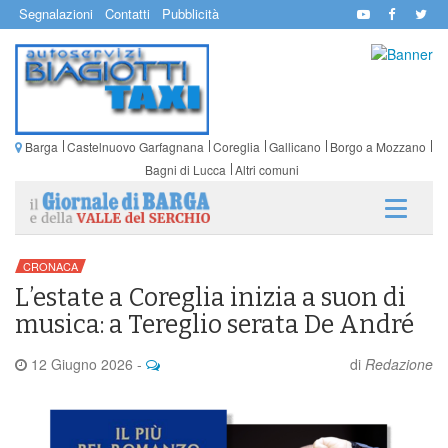
Segnalazioni
Contatti
Pubblicità
Barga
Castelnuovo Garfagnana
Coreglia
Gallicano
Borgo a Mozzano
Bagni di Lucca
Altri comuni
CRONACA
L’estate a Coreglia inizia a suon di
musica: a Tereglio serata De André
12 Giugno 2026
-
di
Redazione