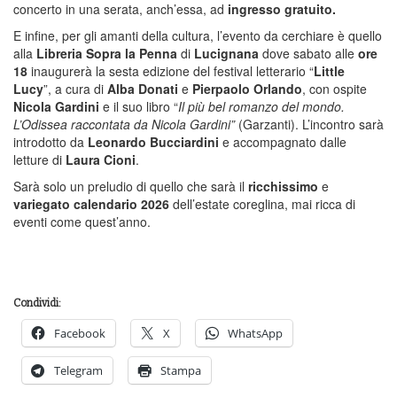
concerto in una serata, anch’essa, ad
ingresso gratuito.
E infine, per gli amanti della cultura, l’evento da cerchiare è quello
alla
Libreria Sopra la Penna
di
Lucignana
dove sabato alle
ore
18
inaugurerà la sesta edizione del festival letterario “
Little
Lucy
”, a cura di
Alba Donati
e
Pierpaolo Orlando
, con ospite
Nicola Gardini
e il suo libro “
Il più bel romanzo del mondo.
L’Odissea raccontata da Nicola Gardini”
(Garzanti). L’incontro sarà
introdotto da
Leonardo Bucciardini
e accompagnato dalle
letture di
Laura Cioni
.
Sarà solo un preludio di quello che sarà il
ricchissimo
e
variegato calendario 2026
dell’estate coreglina, mai ricca di
eventi come quest’anno.
Condividi:
Facebook
X
WhatsApp
Telegram
Stampa