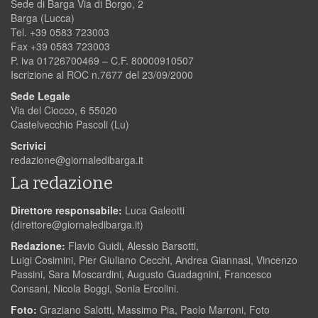
Sede di Barga Via di Borgo, 2
Barga (Lucca)
Tel. +39 0583 723003
Fax +39 0583 723003
P. iva 01726700469 – C.F. 80000910507
Iscrizione al ROC n.7677 del 23/09/2000
Sede Legale
Via del Ciocco, 6 55020
Castelvecchio Pascoli (Lu)
Scrivici
redazione@giornaledibarga.it
La redazione
Direttore responsabile:
Luca Galeotti
(
direttore@giornaledibarga.it
)
Redazione:
Flavio Guidi, Alessio Barsotti,
Luigi Cosimini, Pier Giuliano Cecchi, Andrea Giannasi, Vincenzo
Passini, Sara Moscardini, Augusto Guadagnini, Francesco
Consani, Nicola Boggi, Sonia Ercolini.
Foto:
Graziano Salotti, Massimo Pia, Paolo Marroni, Foto