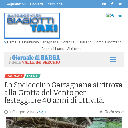
Segnalazioni
Contatti
Pubblicità
Barga
Castelnuovo Garfagnana
Coreglia
Gallicano
Borgo a Mozzano
Bagni di Lucca
Altri comuni
CRONACA
EVENTI
Lo Speleoclub Garfagnana si ritrova
alla Grotta del Vento per
festeggiare 40 anni di attività.
9 Giugno 2026
-
1
di
Redazione