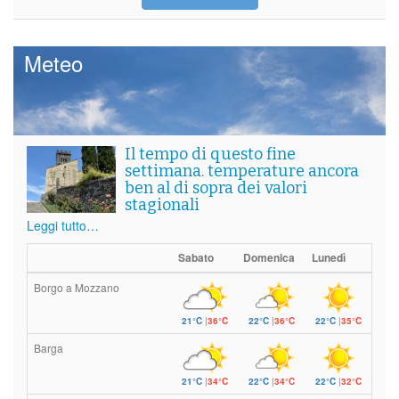
Meteo
Il tempo di questo fine
settimana. temperature ancora
ben al di sopra dei valori
stagionali
Leggi tutto…
Sabato
Domenica
Lunedì
Borgo a Mozzano
21°C
|
36°C
22°C
|
36°C
22°C
|
35°C
Barga
21°C
|
34°C
22°C
|
34°C
22°C
|
32°C