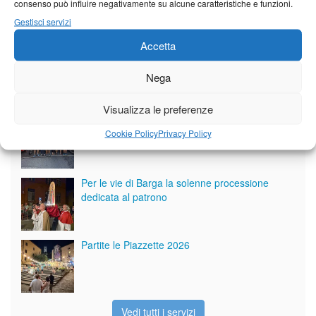
consenso può influire negativamente su alcune caratteristiche e funzioni.
Gestisci servizi
Accetta
Nega
Giornale di Barga Tv
Visualizza le preferenze
Tutto bene per la rievocazione della corsa
Cookie Policy
Privacy Policy
Fornaci – Barga
Per le vie di Barga la solenne processione
dedicata al patrono
Partite le Piazzette 2026
Vedi tutti i servizi