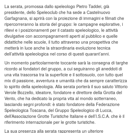
La serata, promossa dallo speleologo Pietro Taddei, già
presidente, dello Speleoclub che ha sede a Castelnuovo
Garfagnana, si aprirà con la proiezione di immagini e filmati che
ripercorreranno la storia del gruppo: le campagne esplorative, i
rilievi e i posizionamenti per il catasto speleologico, le attività
divulgative con accompagnamenti aperti al pubblico e quelle
didattiche nelle scuole, il tutto attraverso una prospettiva che
metterà in luce anche la straordinaria evoluzione tecnica
dell’attività speleologica nel corso di questi quarant’anni.
Un momento particolarmente toccante sarà la consegna di targhe
ricordo ai fondatori del gruppo, a cui seguiranno gli aneddoti di
una vita trascorsa tra la superficie e il sottosuolo, con tutto quel
mix di passione, avventura e umanità che da sempre caratterizza
lo spirito della speleologia. Alla serata porterà il suo saluto Vittorio
Verole Bozzello, ideatore, fondatore e direttore della Grotta del
Vento, che ha dedicato la propria vita al mondo sotterraneo,
lasciando segni profondi: è stato fondatore della Federazione
Speleologica Toscana, del Gruppo Speleologico di Lucca,
dell’Associazione Grotte Turistiche Italiane e dell’I.S.C.A. che è il
riferimento internazionale per le grotte turistiche.
La sua presenza alla serata rappresenta un ulteriore