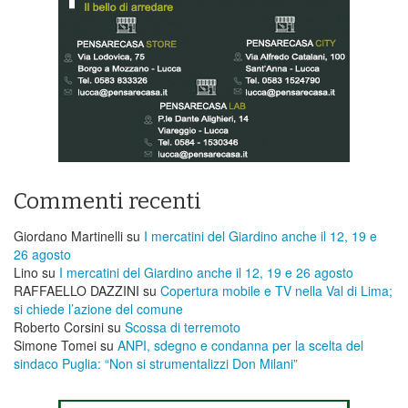
Commenti recenti
Giordano Martinelli
su
I mercatini del Giardino anche il 12, 19 e
26 agosto
Lino
su
I mercatini del Giardino anche il 12, 19 e 26 agosto
RAFFAELLO DAZZINI
su
​Copertura mobile e TV nella Val di Lima;
si chiede l’azione del comune
Roberto Corsini
su
Scossa di terremoto
Simone Tomei
su
ANPI, sdegno e condanna per la scelta del
sindaco Puglia: “Non si strumentalizzi Don Milani”