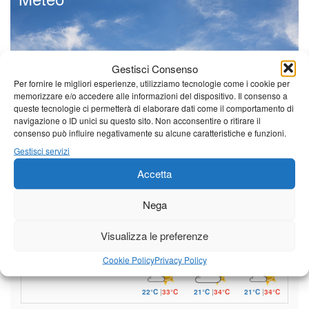
Gestisci Consenso
Il tempo di questo fine
settimana. temperature ancora
Per fornire le migliori esperienze, utilizziamo tecnologie come i cookie per
ben al di sopra dei valori
memorizzare e/o accedere alle informazioni del dispositivo. Il consenso a
stagionali
queste tecnologie ci permetterà di elaborare dati come il comportamento di
navigazione o ID unici su questo sito. Non acconsentire o ritirare il
Leggi tutto…
consenso può influire negativamente su alcune caratteristiche e funzioni.
Domenica
Lunedì
Martedì
Gestisci servizi
Accetta
Borgo a Mozzano
22°C
|
36°C
21°C
|
37°C
21°C
|
37°C
Nega
Barga
Visualizza le preferenze
22°C
|
33°C
21°C
|
34°C
21°C
|
34°C
Cookie Policy
Privacy Policy
Castelnuovo Garfagnana
22°C
|
33°C
21°C
|
34°C
21°C
|
34°C