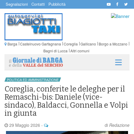
Segnalazioni
Contatti
Pubblicità
Barga
Castelnuovo Garfagnana
Coreglia
Gallicano
Borgo a Mozzano
Bagni di Lucca
Altri comuni
POLITICA ED AMMINISTRAZIONE
Coreglia, conferite le deleghe per il
Remaschi-bis: Daniele (vice-
sindaco), Baldacci, Gonnella e Volpi
in giunta
29 Maggio 2026
-
di
Redazione