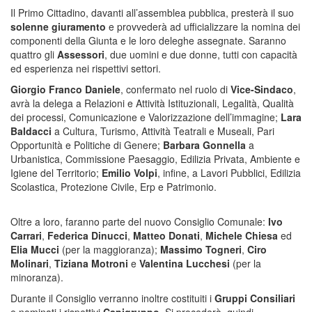
Il Primo Cittadino, davanti all’assemblea pubblica, presterà il suo
solenne giuramento
e provvederà ad ufficializzare la nomina dei
componenti della Giunta e le loro deleghe assegnate. Saranno
quattro gli
Assessori
, due uomini e due donne, tutti con capacità
ed esperienza nei rispettivi settori.
Giorgio Franco Daniele
, confermato nel ruolo di
Vice-Sindaco
,
avrà la delega a Relazioni e Attività Istituzionali, Legalità, Qualità
dei processi, Comunicazione e Valorizzazione dell’immagine;
Lara
Baldacci
a Cultura, Turismo, Attività Teatrali e Museali, Pari
Opportunità e Politiche di Genere;
Barbara Gonnella
a
Urbanistica, Commissione Paesaggio, Edilizia Privata, Ambiente e
Igiene del Territorio;
Emilio Volpi
, infine, a Lavori Pubblici, Edilizia
Scolastica, Protezione Civile, Erp e Patrimonio.
Oltre a loro, faranno parte del nuovo Consiglio Comunale:
Ivo
Carrari
,
Federica Dinucci
,
Matteo Donati
,
Michele Chiesa
ed
Elia Mucci
(per la maggioranza);
Massimo Togneri
,
Ciro
Molinari
,
Tiziana Motroni
e
Valentina Lucchesi
(per la
minoranza).
Durante il Consiglio verranno inoltre costituiti i
Gruppi Consiliari
e nominati i rispettivi
Capigruppo
. Si procederà, quindi,