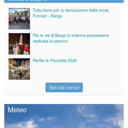
Tutto bene per la rievocazione della corsa
Fornaci – Barga
Per le vie di Barga la solenne processione
dedicata al patrono
Partite le Piazzette 2026
Vedi tutti i servizi
Meteo