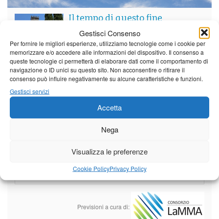
Il tempo di questo fine
settimana. temperature ancora
Gestisci Consenso
ben al di sopra dei valori
Per fornire le migliori esperienze, utilizziamo tecnologie come i cookie per
stagionali
memorizzare e/o accedere alle informazioni del dispositivo. Il consenso a
Leggi tutto…
queste tecnologie ci permetterà di elaborare dati come il comportamento di
navigazione o ID unici su questo sito. Non acconsentire o ritirare il
Sabato
Domenica
Lunedì
consenso può influire negativamente su alcune caratteristiche e funzioni.
Gestisci servizi
Borgo a Mozzano
Accetta
23°C
|
36°C
22°C
|
36°C
21°C
|
37°C
Barga
Nega
23°C
|
33°C
22°C
|
33°C
21°C
|
34°C
Visualizza le preferenze
Castelnuovo Garfagnana
Cookie Policy
Privacy Policy
23°C
|
33°C
22°C
|
33°C
21°C
|
34°C
Previsioni a cura di: