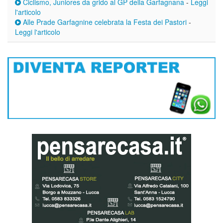
Ciclismo, Juniores da grido al GP della Garfagnana
-
Leggi
l'articolo
Alle Prade Garfagnine celebrata la Festa dei Pastori
-
Leggi l'articolo