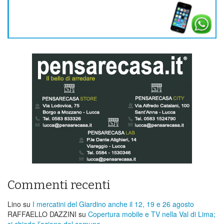
Commenti recenti
Lino
su
I mercatini del Giardino anche il 12, 19 e 26 agosto
RAFFAELLO DAZZINI
su
​Copertura mobile e TV nella Val di Lima;
si chiede l’azione del comune