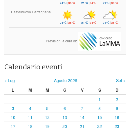
24°C
|
35°C
21°C
|
34°C
21°C
|
35°C
Castelnuovo Garfagnana
24°C
|
35°C
21°C
|
34°C
21°C
|
35°C
Previsioni a cura di:
Calendario eventi
« Lug
Agosto 2026
Set »
L
M
M
G
V
S
D
1
2
3
4
5
6
7
8
9
10
11
12
13
14
15
16
17
18
19
20
21
22
23