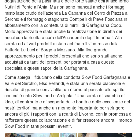
degustazione della pasimata e delle torte salate dell’antico forno
Nutini di Ponte all’Ania. Ma non sono mancati anche i formaggi
misto latte crudo dell’azienda La Capanna del Cerro di Piazza al
Serchio e il formaggio stagionato Contipelli di Pieve Fosciana in
abbinamento con la confettura di mirtilli di Garfagnana Coop.
Molto apprezzata è stata anche la realizzazione in diretta dei
necci con la ricotta a cura dell’Accademia degli Infarinati. Alla
serata ed ai vari prodotti è stato abbinato il vino rosso della
Fattoria Le Luci di Borgo a Mozzano. Alla fine grande
apprezzamento per i prodotti presentati che sono stati anche
acquistati da tanti dei presenti per portarsi a casa queste
specialità e questi sapori della Garfagnana.
Come spiega il fiduciario della condotta Slow Food Garfagnana e
Valle del Serchio, Elso Bellandi, è stata una serata piacevole e
riuscita, di grande convivialità, un ritorno al passato allo spirito
con cui è nato Slow food e Arcigola. “Una serata di scambio di
idee, di confronto e di scoperta delle bontà e delle eccellenze dei
nostri territori ma anche un momento importante per stringere
ancora di più i rapporti con la realtà di Livorno, con la promessa di
rafforzare questa collaborazione e di far crescere ancora il mondo
Slow Food in tanti prossimi eventi”.