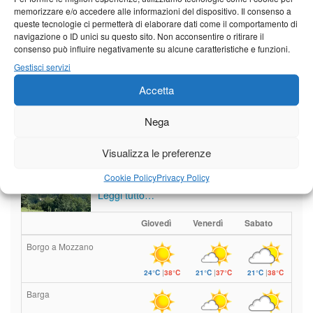
memorizzare e/o accedere alle informazioni del dispositivo. Il consenso a
queste tecnologie ci permetterà di elaborare dati come il comportamento di
navigazione o ID unici su questo sito. Non acconsentire o ritirare il
Vedi tutti i servizi
consenso può influire negativamente su alcune caratteristiche e funzioni.
Gestisci servizi
Meteo
Accetta
Nega
Visualizza le preferenze
Sole e temperature ancora ben
Cookie Policy
Privacy Policy
al di sopra delle medie stagionali
Leggi tutto…
Giovedì
Venerdì
Sabato
Borgo a Mozzano
24°C
|
38°C
21°C
|
37°C
21°C
|
38°C
Barga