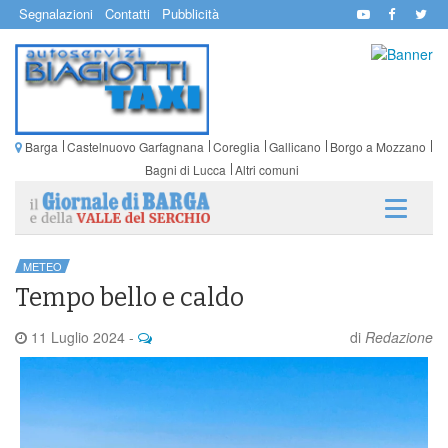
Segnalazioni
Contatti
Pubblicità
Barga
Castelnuovo Garfagnana
Coreglia
Gallicano
Borgo a Mozzano
Bagni di Lucca
Altri comuni
METEO
Tempo bello e caldo
11 Luglio 2024
-
di
Redazione