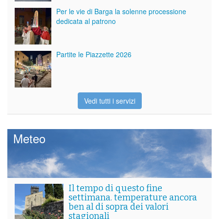
Per le vie di Barga la solenne processione
dedicata al patrono
Partite le Piazzette 2026
Vedi tutti i servizi
Meteo
Il tempo di questo fine
settimana. temperature ancora
ben al di sopra dei valori
stagionali