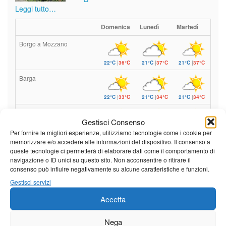
Leggi tutto…
Domenica
Lunedì
Martedì
Borgo a Mozzano
22°C
|
36°C
21°C
|
37°C
21°C
|
37°C
Barga
22°C
|
33°C
21°C
|
34°C
21°C
|
34°C
Castelnuovo Garfagnana
Gestisci Consenso
22°C
|
33°C
21°C
|
34°C
21°C
|
34°C
Per fornire le migliori esperienze, utilizziamo tecnologie come i cookie per
memorizzare e/o accedere alle informazioni del dispositivo. Il consenso a
queste tecnologie ci permetterà di elaborare dati come il comportamento di
navigazione o ID unici su questo sito. Non acconsentire o ritirare il
Previsioni a cura di:
consenso può influire negativamente su alcune caratteristiche e funzioni.
Gestisci servizi
Accetta
Calendario eventi
Nega