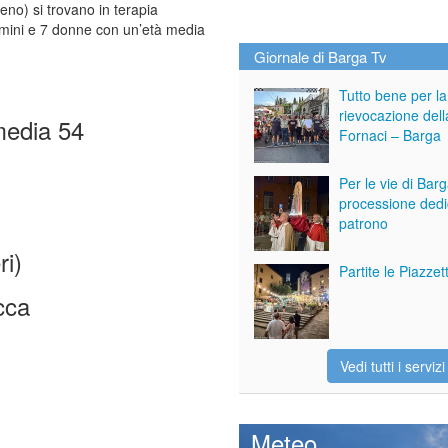
meno) si trovano in terapia
uomini e 7 donne con un’età media
Giornale di Barga Tv
Tutto bene per la
rievocazione dell
edia 54
Fornaci – Barga
Per le vie di Bar
processione dedi
patrono
i)
Partite le Piazze
cca
Vedi tutti i servizi
Meteo