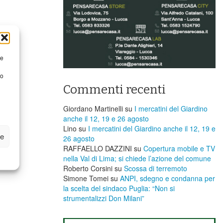
re
to
Commenti recenti
Giordano Martinelli
su
I mercatini del Giardino
anche il 12, 19 e 26 agosto
Lino
su
I mercatini del Giardino anche il 12, 19 e
ze
26 agosto
RAFFAELLO DAZZINI
su
​Copertura mobile e TV
nella Val di Lima; si chiede l’azione del comune
Roberto Corsini
su
Scossa di terremoto
Simone Tomei
su
ANPI, sdegno e condanna per
la scelta del sindaco Puglia: “Non si
strumentalizzi Don Milani”