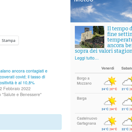
Il tempo 
fine setti
temperat
Stampa
ancora ben
sopra dei valori stagion
Leggi tutto…
Venerdì
Sabat
alano ancora contagiati e
icoverati covid; il tasso di
Borgo a
ositività è al 10,8%
Mozzano
2 Febbraio 2022
24°C
|
37°C
21°C
|
3
n "Salute e Benessere"
Barga
24°C
|
34°C
21°C
|
3
Castelnuovo
Garfagnana
24°C
|
34°C
22°C
|
3