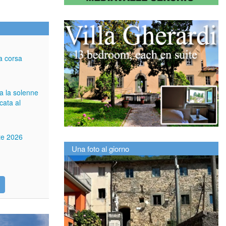
a corsa
ga la solenne
cata al
tte 2026
Una foto al giorno