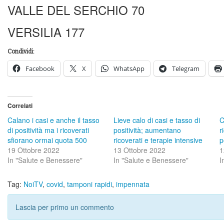
VALLE DEL SERCHIO 70
VERSILIA 177
Condividi:
Facebook
X
WhatsApp
Telegram
Correlati
Calano i casi e anche il tasso
Lieve calo di casi e tasso di
C
di positività ma i ricoverati
positività; aumentano
r
sfiorano ormai quota 500
ricoverati e terapie intensive
p
19 Ottobre 2022
13 Ottobre 2022
1
In "Salute e Benessere"
In "Salute e Benessere"
I
Tag:
NoiTV
,
covid
,
tamponi rapidi
,
impennata
Lascia per primo un commento