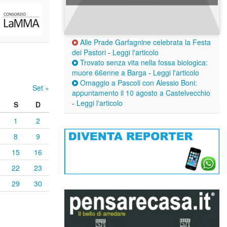
Alle Prade Garfagnine celebrata la Festa
dei Pastori
-
Leggi l'articolo
Trovato senza vita nella fossa biologica:
muore 66enne a Barga
-
Leggi l'articolo
Omaggio a Pascoli con Alessio Boni:
Set »
appuntamento il 10 agosto a Castelvecchio
-
Leggi l'articolo
S
D
1
2
8
9
15
16
22
23
29
30