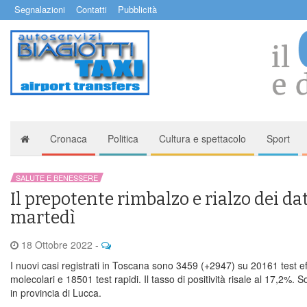
Segnalazioni
Contatti
Pubblicità
Cronaca
Politica
Cultura e spettacolo
Sport
SALUTE E BENESSERE
Il prepotente rimbalzo e rialzo dei da
martedì
18 Ottobre 2022
-
I nuovi casi registrati in Toscana sono 3459 (+2947) su 20161 test ef
molecolari e 18501 test rapidi. Il tasso di positività risale al 17,2%. 
in provincia di Lucca.