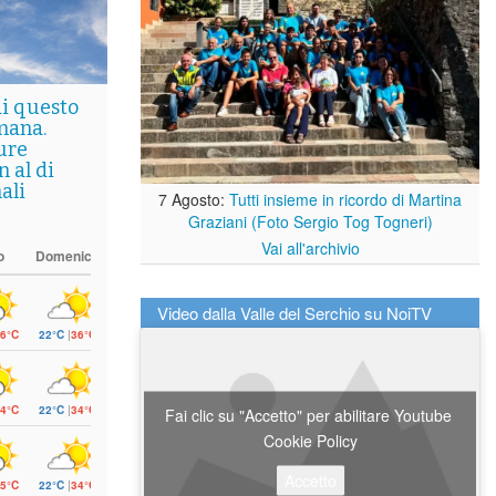
di questo
mana.
ure
 al di
ali
7 Agosto:
Tutti insieme in ricordo di Martina
Graziani (Foto Sergio Tog Togneri)
Vai all'archivio
o
Domenica
Video dalla Valle del Serchio su NoiTV
6°C
22°C
|
36°C
4°C
22°C
|
34°C
Fai clic su "Accetto" per abilitare Youtube
Cookie Policy
Accetto
5°C
22°C
|
34°C