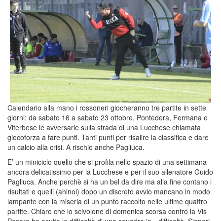
Calendario alla mano i rossoneri giocheranno tre partite in sette
giorni: da sabato 16 a sabato 23 ottobre. Pontedera, Fermana e
Viterbese le avversarie sulla strada di una Lucchese chiamata
giocoforza a fare punti. Tanti punti per risalire la classifica e dare
un calcio alla crisi. A rischio anche Pagliuca.
E’ un miniciclo quello che si profila nello spazio di una settimana
ancora delicatissimo per la Lucchese e per il suo allenatore Guido
Pagliuca. Anche perchè si ha un bel da dire ma alla fine contano i
risultati e quelli (ahinoi) dopo un discreto avvio mancano in modo
lampante con la miseria di un punto raccolto nelle ultime quattro
partite. Chiaro che lo scivolone di domenica scorsa contro la Vis
Pesaro ha acuito le difficoltà di una squadra in…difficoltà. Signori