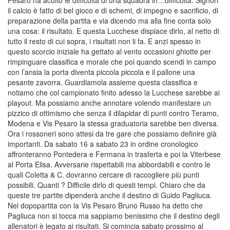
il calcio è fatto di bel gioco e di schemi, di impegno e sacrificio, di
preparazione della partita e via dicendo ma alla fine conta solo
una cosa: il risultato. E questa Lucchese dispiace dirlo, al netto di
tutto il resto di cui sopra, i risultati non li fa. E anzi spesso in
questo scorcio iniziale ha gettato al vento occasioni ghiotte per
rimpinguare classifica e morale che poi quando scendi in campo
con l’ansia la porta diventa piccola piccola e il pallone una
pesante zavorra. Guardiamola assieme questa classifica e
notiamo che col campionato finito adesso la Lucchese sarebbe ai
playout. Ma possiamo anche annotare volendo manifestare un
pizzico di ottimismo che senza il dilapidar di punti contro Teramo,
Modena e Vis Pesaro la stessa graduatoria sarebbe ben diversa.
Ora i rossoneri sono attesi da tre gare che possiamo definire già
importanti. Da sabato 16 a sabato 23 in ordine cronologico
affronteranno Pontedera e Fermana in trasferta e poi la Viterbese
al Porta Elisa. Avversarie rispettabili ma abbordabili e contro le
quali Coletta & C. dovranno cercare di raccogliere più punti
possibili. Quanti ? Difficile dirlo di questi tempi. Chiaro che da
queste tre partite dipenderà anche il destino di Guido Pagliuca.
Nel dopopartita con la Vis Pesaro Bruno Russo ha detto che
Pagliuca non si tocca ma sappiamo benissimo che il destino degli
allenatori è legato ai risultati. Si comincia sabato prossimo al