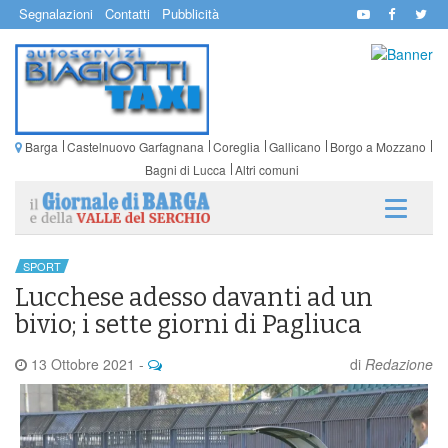
Segnalazioni
Contatti
Pubblicità
Barga
Castelnuovo Garfagnana
Coreglia
Gallicano
Borgo a Mozzano
Bagni di Lucca
Altri comuni
SPORT
Lucchese adesso davanti ad un
bivio; i sette giorni di Pagliuca
13 Ottobre 2021
-
di
Redazione