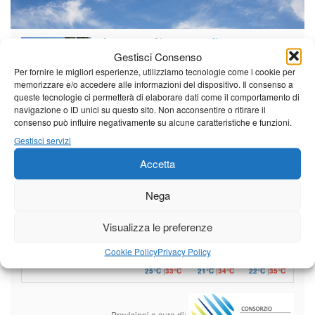
Il tempo di questo fine
Gestisci Consenso
settimana. temperature ancora
ben al di sopra dei valori
Per fornire le migliori esperienze, utilizziamo tecnologie come i cookie per
stagionali
memorizzare e/o accedere alle informazioni del dispositivo. Il consenso a
queste tecnologie ci permetterà di elaborare dati come il comportamento di
Leggi tutto…
navigazione o ID unici su questo sito. Non acconsentire o ritirare il
consenso può influire negativamente su alcune caratteristiche e funzioni.
Domenica
Lunedì
Martedì
Gestisci servizi
Borgo a Mozzano
Accetta
25°C
|
36°C
21°C
|
37°C
22°C
|
38°C
Nega
Barga
25°C
|
33°C
21°C
|
34°C
22°C
|
35°C
Visualizza le preferenze
Castelnuovo Garfagnana
Cookie Policy
Privacy Policy
25°C
|
33°C
21°C
|
34°C
22°C
|
35°C
Previsioni a cura di: