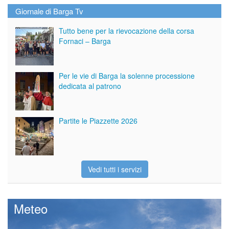
Giornale di Barga Tv
Tutto bene per la rievocazione della corsa
Fornaci – Barga
Per le vie di Barga la solenne processione
dedicata al patrono
Partite le Piazzette 2026
Vedi tutti i servizi
Meteo