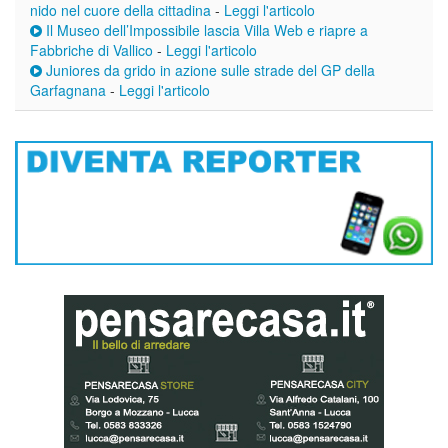
nido nel cuore della cittadina
-
Leggi l'articolo
Il Museo dell’Impossibile lascia Villa Web e riapre a
Fabbriche di Vallico
-
Leggi l'articolo
Juniores da grido in azione sulle strade del GP della
Garfagnana
-
Leggi l'articolo