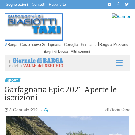
Segnalazioni
Contatti
Pubblicità
Barga
Castelnuovo Garfagnana
Coreglia
Gallicano
Borgo a Mozzano
Bagni di Lucca
Altri comuni
SPORT
Garfagnana Epic 2021. Aperte le
iscrizioni
8 Gennaio 2021
-
di
Redazione