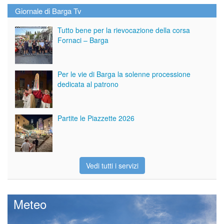
Giornale di Barga Tv
Tutto bene per la rievocazione della corsa
Fornaci – Barga
Per le vie di Barga la solenne processione
dedicata al patrono
Partite le Piazzette 2026
Vedi tutti i servizi
Meteo