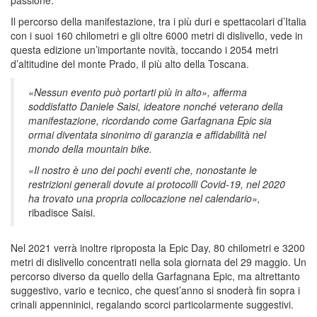
Il percorso della manifestazione, tra i più duri e spettacolari d’Italia
con i suoi 160 chilometri e gli oltre 6000 metri di dislivello, vede in
questa edizione un’importante novità, toccando i 2054 metri
d’altitudine del monte Prado, il più alto della Toscana.
«Nessun evento può portarti più in alto», afferma
soddisfatto Daniele Saisi, ideatore nonché veterano della
manifestazione, ricordando come Garfagnana Epic sia
ormai diventata sinonimo di garanzia e affidabilità nel
mondo della mountain bike.
«Il nostro è uno dei pochi eventi che, nonostante le
restrizioni generali dovute ai protocolli Covid-19, nel 2020
ha trovato una propria collocazione nel calendario»,
ribadisce Saisi.
Nel 2021 verrà inoltre riproposta la Epic Day, 80 chilometri e 3200
metri di dislivello concentrati nella sola giornata del 29 maggio. Un
percorso diverso da quello della Garfagnana Epic, ma altrettanto
suggestivo, vario e tecnico, che quest’anno si snoderà fin sopra i
crinali appenninici, regalando scorci particolarmente suggestivi.