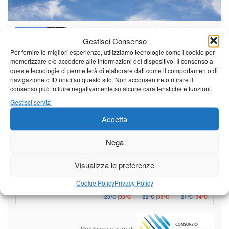
Il tempo di questo fine
Gestisci Consenso
settimana. temperature ancora
ben al di sopra dei valori
Per fornire le migliori esperienze, utilizziamo tecnologie come i cookie per
stagionali
memorizzare e/o accedere alle informazioni del dispositivo. Il consenso a
queste tecnologie ci permetterà di elaborare dati come il comportamento di
Leggi tutto…
navigazione o ID unici su questo sito. Non acconsentire o ritirare il
consenso può influire negativamente su alcune caratteristiche e funzioni.
Sabato
Domenica
Lunedì
Gestisci servizi
Borgo a Mozzano
Accetta
23°C
|
36°C
22°C
|
36°C
21°C
|
37°C
Nega
Barga
23°C
|
33°C
22°C
|
33°C
21°C
|
34°C
Visualizza le preferenze
Castelnuovo Garfagnana
Cookie Policy
Privacy Policy
23°C
|
33°C
22°C
|
33°C
21°C
|
34°C
Previsioni a cura di: