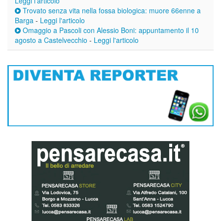
Leggi l'articolo
Trovato senza vita nella fossa biologica: muore 66enne a
Barga
-
Leggi l'articolo
Omaggio a Pascoli con Alessio Boni: appuntamento il 10
agosto a Castelvecchio
-
Leggi l'articolo