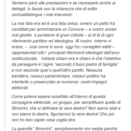
Veniamo però alle precisazioni e se necessario anche ai
dettagli, lo faccio con la chiarezza che di solito
contraddistingue i miei interventi:
La mia lista era ed è una lista civica, ovvero un patto fra
candidati per amministrare un Comune – a nostro avviso
mal gestito e portatore di gravi criticità – al di là di ogni
riferimento partitico ed ideologico. Al nostro interno vi
erano, – così come lo sono oggi fra i consiglieri eletti –
rappresentati tutti i principali riferimenti ideologici dell’arco
costituzionale, tuttavia chiaro era e chiaro è che l’obiettivo
da perseguire è l’agire “secondo il buon padre di famiglia”
e non secondo quel o quell’altro partito. Nessuna
bandiera, nessun parlamentare, nessun politico ha
interferito o presenziato ai numerosi nostri impegni
elettorali.
Come poteva essere accettato all’interno di questa
compagine elettorale, un gruppo, per semplificare quello di
Simonini, che si definisce la vera destra? Non siamo stati e
non siamo la destra, figuriamoci la vera destra! Che poi
non ho ben capito cosa voglia dire.
La querelle” Simonini”, semplicemente non esiste perché,