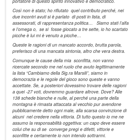
portatore di questo spirito innovativo e democratico.
Così non è stato; ho rifiutato quel contributo perché, nei
due incontri avuti si è parlato di posti in lista, di
assessorati, di rappresentanza politica… Siamo stati l’alfa
e l’omega o, se si fosse giocato a tre sette, io ho scartato
picche è lui mi è venuto a picche…
Queste le ragioni di un mancato accordo, brutta parola,
preferisco di una mancata sintonia, altro che vera destra.
Comunque le cause della mia sconfitta, non vanno
ricercate secondo me nel ruolo che avuto legittimamente
la lista “Cambiamo della Sig.ra Marsili”, siamo in
democrazia e le regole del gioco sono queste e vanno
accettate. Se, a posteriori dovessimo trovare delle ragioni
a quei -27 voti, dovremmo guardare altrove. Dove? Alle
138 schede bianche e nulle, al perché una parte della
montagna è rimasta attaccata al vecchio pur avendone
pubblicamente detto ogni male, alla scarsa convinzione di
alcuni nel credere nella vittoria. Di tutto questo io me ne
assumo la responsabilità oggettiva: un capo deve essere
colui che su di se converge pregi e difetti, vittorie e
sconfitte e certamente io non intendo sottrarmi.