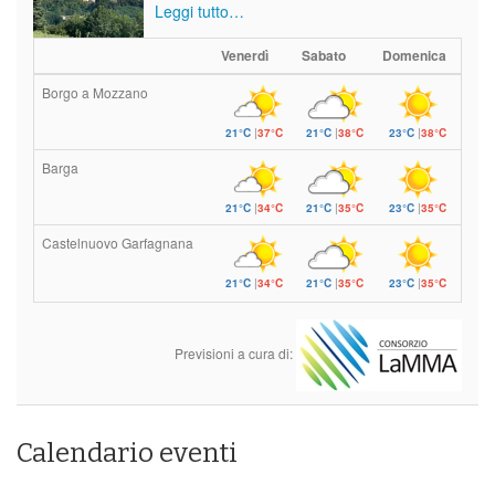
Leggi tutto…
Venerdì
Sabato
Domenica
Borgo a Mozzano
21°C
|
37°C
21°C
|
38°C
23°C
|
38°C
Barga
21°C
|
34°C
21°C
|
35°C
23°C
|
35°C
Castelnuovo Garfagnana
21°C
|
34°C
21°C
|
35°C
23°C
|
35°C
Previsioni a cura di:
Calendario eventi