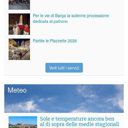
Per le vie di Barga la solenne processione
dedicata al patrono
Partite le Piazzette 2026
Vedi tutti i servizi
Meteo
Sole e temperature ancora ben
al di sopra delle medie stagionali