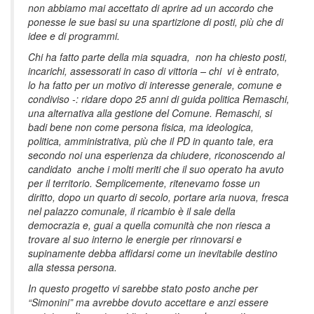
non abbiamo mai accettato di aprire ad un accordo che
ponesse le sue basi su una spartizione di posti, più che di
idee e di programmi.
Chi ha fatto parte della mia squadra, non ha chiesto posti,
incarichi, assessorati in caso di vittoria – chi vi è entrato,
lo ha fatto per un motivo di interesse generale, comune e
condiviso -: ridare dopo 25 anni di guida politica Remaschi,
una alternativa alla gestione del Comune. Remaschi, si
badi bene non come persona fisica, ma ideologica,
politica, amministrativa, più che il PD in quanto tale, era
secondo noi una esperienza da chiudere, riconoscendo al
candidato anche i molti meriti che il suo operato ha avuto
per il territorio. Semplicemente, ritenevamo fosse un
diritto, dopo un quarto di secolo, portare aria nuova, fresca
nel palazzo comunale, il ricambio è il sale della
democrazia e, guai a quella comunità che non riesca a
trovare al suo interno le energie per rinnovarsi e
supinamente debba affidarsi come un inevitabile destino
alla stessa persona.
In questo progetto vi sarebbe stato posto anche per
“Simonini” ma avrebbe dovuto accettare e anzi essere