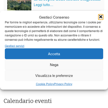
Leggi tutto…
Venerdì
Sabato
Domenica
Gestisci Consenso
Per fornire le migliori esperienze, utilizziamo tecnologie come i cookie per
Borgo a Mozzano
memorizzare e/o accedere alle informazioni del dispositivo. Il consenso a
queste tecnologie ci permetterà di elaborare dati come il comportamento di
21°C
|
37°C
21°C
|
38°C
23°C
|
38°C
navigazione o ID unici su questo sito. Non acconsentire o ritirare il
Barga
consenso può influire negativamente su alcune caratteristiche e funzioni.
Gestisci servizi
21°C
|
34°C
21°C
|
35°C
23°C
|
35°C
Accetta
Castelnuovo Garfagnana
Nega
21°C
|
34°C
21°C
|
35°C
23°C
|
35°C
Visualizza le preferenze
Previsioni a cura di:
Cookie Policy
Privacy Policy
Calendario eventi