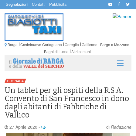
Segnalazioni
Contatti
Pubblicità
Barga
Castelnuovo Garfagnana
Coreglia
Gallicano
Borgo a Mozzano
Bagni di Lucca
Altri comuni
CRONACA
Un tablet per gli ospiti della R.S.A.
Convento di San Francesco in dono
dagli abitanti di Fabbriche di
Vallico
27 Aprile 2020
-
di
Redazione