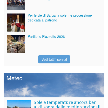
Per le vie di Barga la solenne processione
dedicata al patrono
Partite le Piazzette 2026
Vedi tutti i servizi
Meteo
Sole e temperature ancora ben
al di sopra delle medie stagionali